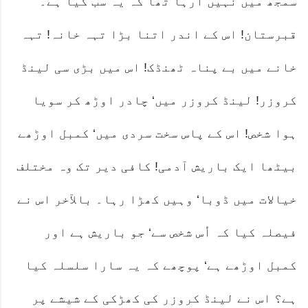
سمجھ میں نہیں آرہا تھا کہ یہ سب کیا ہے۔
قبرستان! اس کے اندر اتنا بڑا تہہ خانہ! تہہ
خانے میں بے پناہ ٹھنڈک! اس میں بڑی سی لینڈ
کروزر! لینڈ کروزر میں‘ چادر اوڑھ کر سویا
ہوا شخص! اس کے پاس سخت سردی میں‘ کمبل اوڑھے
بیٹھا ایک باریش آدمی! کافی دیر تک وہ مختلف
خیالات میں ڈوبا‘ وہیں کھڑا رہا۔ بالآخر اس نے
فیصلہ کیا کہ اُس شخص سے‘ جو باریش ہے اور
کمبل اوڑھے ہے‘ پوچھے کہ یہ سارا سلسلہ کیا
ہے؟ اس نے لینڈ کروزر کی کھڑکی کے شیشے پر