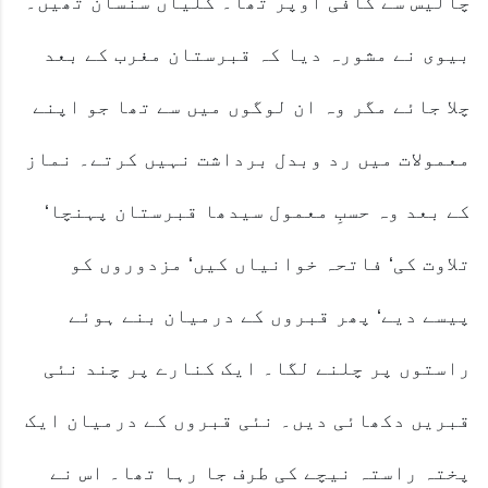
چالیس سے کافی اوپر تھا۔ گلیاں سنسان تھیں۔
بیوی نے مشورہ دیا کہ قبرستان مغرب کے بعد
چلا جائے مگر وہ ان لوگوں میں سے تھا جو اپنے
معمولات میں رد وبدل برداشت نہیں کرتے۔ نماز
کے بعد وہ حسبِ معمول سیدھا قبرستان پہنچا‘
تلاوت کی‘ فاتحہ خوانیاں کیں‘ مزدوروں کو
پیسے دیے‘ پھر قبروں کے درمیان بنے ہوئے
راستوں پر چلنے لگا۔ ایک کنارے پر چند نئی
قبریں دکھائی دیں۔ نئی قبروں کے درمیان ایک
پختہ راستہ نیچے کی طرف جا رہا تھا۔ اس نے