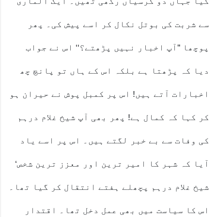
گیا جہاں دو کرسیاں رکھی تھیں۔ ایک الماری
سے شربت کی بوتل نکال کر اسے پیش کی۔ پھر
پوچھا ''آپ اخبار نہیں پڑھتے؟‘‘ اس نے جواب
دیا کہ پڑھتا ہے بلکہ اس کے ہاں تو پانچ چھ
اخبارات آتے ہیں! اس پر کمبل پوش نے حیران ہو
کر کہا کہ کمال ہے! پھر بھی آپ شیخ غلام درہم
کی وفات سے بے خبر لگتے ہیں۔ اس پر اسے یاد
آیا کہ شہر کا امیر ترین اور معزز ترین شخص‘
شیخ غلام درہم پچھلے ہفتے انتقال کر گیا تھا۔
اس کا سیاست میں بھی عمل دخل تھا۔ اقتدار