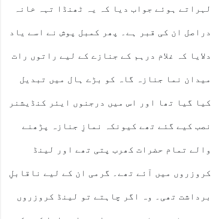
لہراتے ہوئے جواب دیا کہ یہ ٹھنڈا تہہ خانہ
دراصل ان کی قبر ہے۔ پھر کمبل پوش نے اسے یاد
دلایا کہ غلام درہم کے جنازے کے لیے راتوں رات
میدان نما جنازہ گاہ کو بڑے ہال میں تبدیل
کیا گیا تھا اور اس میں درجنوں ایئر کنڈیشنر
نصب کیے گئے تھے کیونکہ نمازِ جنازہ پڑھنے
والے تمام حضرات کھرب پتی تھے اور لینڈ
کروزروں میں آئے تھے۔ گرمی ان کے لیے ناقابلِ
برداشت تھی۔ وہ اگر چاہتے تو لینڈ کروزروں