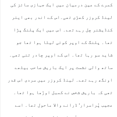
کمرے کے عین درمیان میں ایک جہازی سائز کی
لینڈ کروزر کھڑی تھی۔اس کے اندر بھی ایئر
کنڈیشنر چل رہے تھے۔ اس میں ایک پلنگ پڑا
تھا۔ پلنگ کے اوپر کوئی لیٹا ہوا تھا جو
شاید سو رہا تھا۔ اس کے اوپر چادر تنی تھی۔
ساتھ والی نشست پر ایک باریش صاحب بیٹھے
اونگھ رہے تھے۔ لینڈ کروزر میں سردی اس قدر
تھی کہ باریش شخص نے کمبل اوڑھا ہوا تھا۔
عجیب پُراسرار‘ ڈرانے والا ماحول تھا۔ اسے