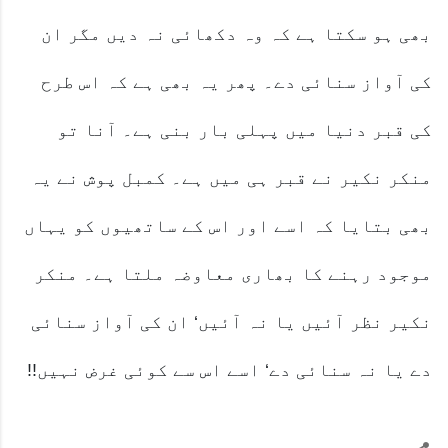
بھی ہو سکتا ہے کہ وہ دکھائی نہ دیں مگر ان
کی آواز سنائی دے۔ پھر یہ بھی ہے کہ اس طرح
کی قبر دنیا میں پہلی بار بنی ہے۔ آنا تو
منکر نکیر نے قبر ہی میں ہے۔ کمبل پوش نے یہ
بھی بتایا کہ اسے اور اس کے ساتھیوں کو یہاں
موجود رہنے کا بھاری معاوضہ ملتا ہے۔ منکر
نکیر نظر آئیں یا نہ آئیں‘ ان کی آواز سنائی
دے یا نہ سنائی دے‘ اسے اس سے کوئی غرض نہیں!!