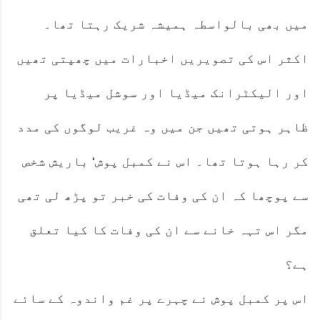
میں بھی بالواسطہ ہمیشہ شریک رہتا تھا۔
اکثر اس کی تصویریں اخبارات میں چھپتی تھیں
اور الیکٹرانک میڈیا اور سوشل میڈیا پر
ظاہر ہوتی تھیں جن میں وہ غریب لوگوں کی مدد
کر رہا ہوتا تھا۔ اس نے کمبل پوش‘ باریش شخص
سے پوچھا کہ ان کی وفات کی خبر تو پڑھ لی تھی
مگر اس تہہ خانے سے ان کی وفات کا کیا تعلق
ہے؟
اس پر کمبل پوش نے چہرے پر غم واندوہ کے سائے