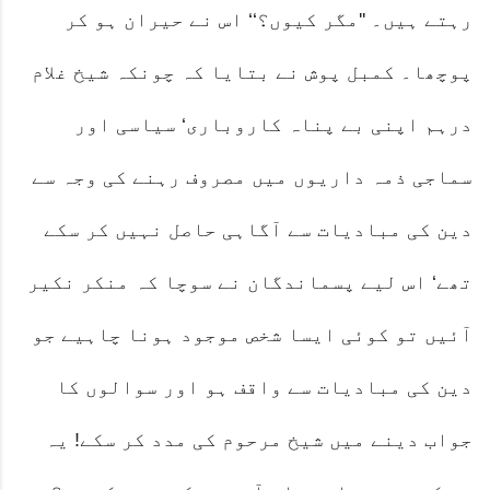
رہتے ہیں۔ ''مگر کیوں؟‘‘ اس نے حیران ہو کر
پوچھا۔ کمبل پوش نے بتایا کہ چونکہ شیخ غلام
درہم اپنی بے پناہ کاروباری‘ سیاسی اور
سماجی ذمہ داریوں میں مصروف رہنے کی وجہ سے
دین کی مبادیات سے آگاہی حاصل نہیں کر سکے
تھے‘ اس لیے پسماندگان نے سوچا کہ منکر نکیر
آئیں تو کوئی ایسا شخص موجود ہونا چاہیے جو
دین کی مبادیات سے واقف ہو اور سوالوں کا
جواب دینے میں شیخ مرحوم کی مدد کر سکے! یہ