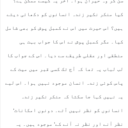
سن کر وہ حیران ہوا۔ آخر یہ کیسے ممکن ہے؟
کیا منکر نکیر زندہ انسانوں کو دکھائی دیتے
ہیں؟ اس حیرت میں اس نے کمبل پوش کو بھی شامل
کیا۔ مگر کمبل پوش نے اس کا جواب بہت ہی
منطقی اور عقلی طریقے سے دیا۔ اس کے جواب کا
لب لباب یہ تھا کہ آج تک کسی قبر میں میت کے
پاس کوئی زندہ انسان موجود نہیں ہوا۔ اس لیے
یہ نہیں کہا جا سکتا کہ منکر نکیر زندہ
انسانوں کو نظر نہیں آتے۔ دونوں امکانات‘
نظر آنے اور نظر نہ آنے کے‘ موجود ہیں۔ یہ