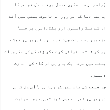
پُراسرار سا‘ سکون حاصل ہوتا۔ دل تو اس کا
چاہتا تھا کہ ہر روز اس خاموش بستی میں آئے‘
اس کے تنگ راستوں اور پگڈنڈیوں پر چلے‘
مزدوروں سے بات چیت کرے اور قبروں پر کھڑے
ہو کر فاتحہ خوانی کرے مگر زندگی کی مکروہات
ہفتے میں صرف ایک بار ہی اس کام کی اجازت
دیتیں۔
جس جمعے کی بات میں کر رہا ہوں‘ اُس دن گرمی
زوروں پر تھی۔ دھوپ تیز تھی۔درجہ حرارت