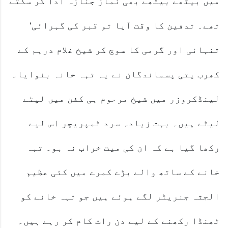
میں بیٹھے بیٹھے بھی نماز جنازہ ادا کر سکتے
تھے۔ تدفین کا وقت آیا تو قبر کی گہرائی‘
تنہائی اور گرمی کا سوچ کر شیخ غلام درہم کے
کھرب پتی پسماندگان نے یہ تہہ خانہ بنوایا۔
لینڈکروزر میں شیخ مرحوم ہی کفن میں لپٹے
لیٹے ہیں۔ بہت زیادہ سرد ٹمپریچر اس لیے
رکھا گیا ہے کہ ان کی میت خراب نہ ہو۔ تہہ
خانے کے ساتھ والے بڑے کمرے میں کئی عظیم
الجثہ جنریٹر لگے ہوئے ہیں جو تہہ خانے کو
ٹھنڈا رکھنے کے لیے دن رات کام کر رہے ہیں۔