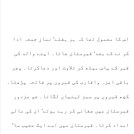
اس کا معمول تھا کہ ہر ہفتے‘ نمازِ جمعہ ادا
کر نے کے بعد‘ قبرستان جاتا۔ اپنے والد کی
قبر کے پاس بیٹھ کر تلاوت اور دعاکرتا۔ پھر
باقی اعزہ واقارب کی قبروں پر فاتحہ پڑھتا۔
کچھ قبروں پر سبز ٹہنیاں لگاتا۔ جو مزدور
قبرستان میں صفائی کر رہے ہوتے‘ ان کی مالی
امداد کرتا۔ قبرستان میں اسے ایک عجیب سا‘