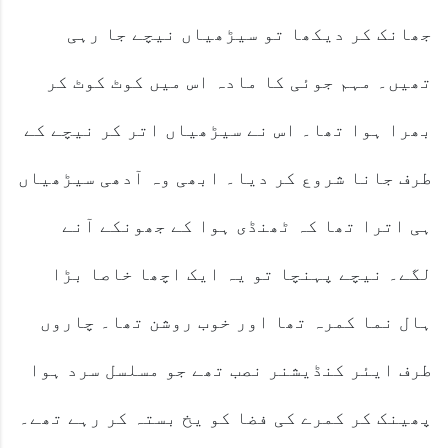
جھانک کر دیکھا تو سیڑھیاں نیچے جا رہی
تھیں۔ مہم جوئی کا مادہ اس میں کوٹ کوٹ کر
بھرا ہوا تھا۔ اس نے سیڑھیاں اتر کر نیچے کے
طرف جانا شروع کر دیا۔ ابھی وہ آدھی سیڑھیاں
ہی اترا تھا کہ ٹھنڈی ہوا کے جھونکے آنے
لگے۔ نیچے پہنچا تو یہ ایک اچھا خاصا بڑا
ہال نما کمرہ تھا اور خوب روشن تھا۔ چاروں
طرف ایئر کنڈیشنر نصب تھے جو مسلسل سرد ہوا
پھینک کر کمرے کی فضا کو یخ بستہ کر رہے تھے۔