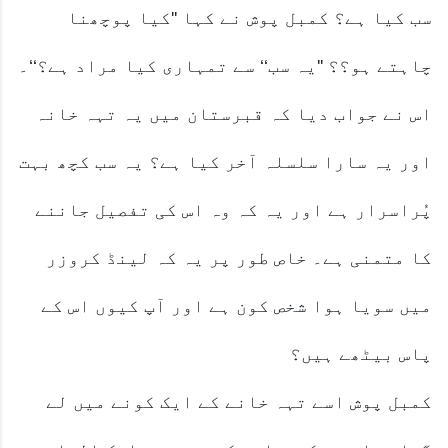
سب کیا ہے؟ کمبل پوش نے کہا ''کیا پوچھنا
چاہتے ہو؟؟ ''یہ سب‘‘ سے تمہاری کیا مراد ہے؟‘‘۔
اس نے جواب دیا کہ قبرستان میں یہ تہہ خانہ
اور یہ سارا سلسلہ آخر کیا ہے؟ یہ سب کچھ بہت
پُراسرار ہے اور یہ کہ وہ اس کی تفصیل جاننے
کا متمنی ہے۔ خاص طور پر یہ کہ لینڈ کروزر
میں سویا ہوا شخص کون ہے اور آپ کیوں اس کے
پاس بیٹھے ہیں؟
کمبل پوش اسے تہہ خانے کے ایک کونے میں لے