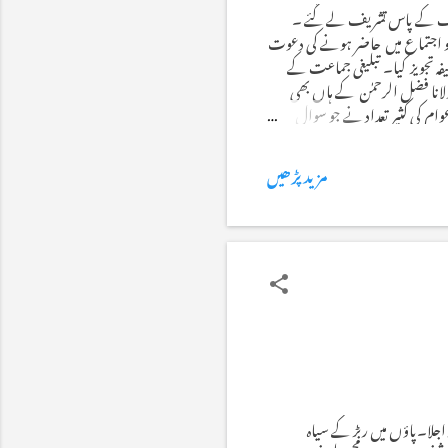
از شریف کے پاس تشریف لے گئے ۔
و اجتماع میں حاضر ہونے کی دعوت
 تجویز کیا۔ تبلیغی جماعت کے
لانا فضل الرحمٰن کے ہاں بھی
ام کی کثیر تعداد نے جو سوال
جمیل ایک باخبر انسان ہیں ۔
مزید پڑھیں
جلا۔پاؤں میں ربڑ کے سیاہ