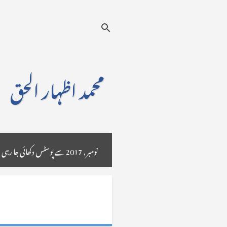
محمد اظہار الحق
نومبر, 2017 سے پوسٹس دکھائی جا رہی ہیں
ا
ش
ا