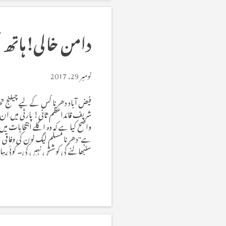
ع
دامن خالی!ہاتھ 
ت
ی
نومبر 29, 2017
ں
فیض آباد دھرنا کس کے لیے چیلنج ت
شریف قائداعظم ثانی! پارٹی میں ان ک
واضح کیا ہے کہ وہ اگلے انتخابات م
ہے"دھرنا مسلم لیگ نون کی وفاقی ح
سنبھالنے کی کوشش نہیں کی۔ کوئی بیا
'تقریباً ہر روز کوئی نہ کوئی بیان 
تغافل ' اس بے نیازی 'اس عدم دلچسپی