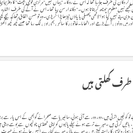
ر دکان کی طرف جارہا تھا کہ اس نے روکا۔ "یہاں کہیں"مرکزی قومی بچت" کا دفتر نیا ن
جھے نہیں معلوم 'پوچھ کر بتاتا ہوں۔" دکاندار سن رہا تھا۔اس نے آگے کی طرف اشارہ کر
پتہ نہیں کیا ہوا'لاٹھی پھسلی یا پاؤں ٹیڑھا پڑا 'گر پڑی۔وہ تو حسنِ اتفاق تھا کہ نیچے کچی
ر میں دونوں آگے بڑھے اور اٹھایا۔خاتون کا سانس بھی یوں لگ رہا تھا جیسے کچھ کچھ اکھڑ 
ا۔اٹھنے لگی تو میں نے کہا آئیے'میں آپ کو مرکزی قومی بچت تک چھوڑ آتا ہوں ۔ اس نے اپن
فتر میں داخل ہوئے تو و...
 طرف کھلتی ہیں
 تو کونجیں اترتی ہیں ،دور دور سے آئی ہوئی،سائبیریاسے،صحرائے گوبھی کے اس پار سے
، باتیں کرتی ہیں ۔میرے ترسے ہوئے نیلے پانیوں کو اپنی ٹھنڈی چونچوں سے بوسے دیتی ہ
ہوئی واپسی کا راستہ لیتی ہیں ۔ میرے پانی، میرے کنارے انہیں جاتے ہوئے حسرت سے 