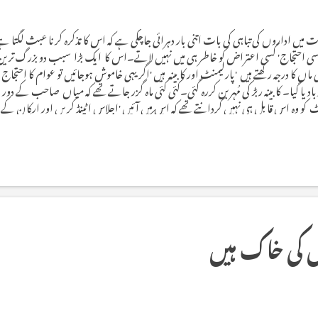
 میں اداروں کی تباہی کی بات اتنی بار دہرائی جاچکی ہے کہ اس کا تذکرہ کرنا عبث لگتا 
ی احتجاج' کسی اعتراض کو خاطر ہی میں نہیں لاتے۔اس کا ایک بڑا سبب دو بزرگ ترین اد
کا درجہ رکھتے ہیں 'پارلیمنٹ اور کابینہ ہیں 'اگر یہی خاموش ہوجائیں تو عوام کا احتجاج 
یا گیا۔ کابینہ ربڑ کی مُہر بن کررہ گئی۔کئی کئی ماہ گزر جاتے تھے کہ میاں صاحب کے دور میں
نیٹ کو وہ اس قابل ہی نہیں گردانتے تھے کہ اس میں آئیں 'اجلاس اٹینڈ کریں اور ارکان ک
ھی ابتر ہے۔ جاتی امرا کو وزیراعظم کے کیمپ آفس کا درجہ حاصل رہا ۔ستر کروڑ چار 
ں کی خاک ہیں