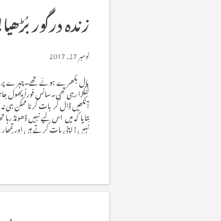
زندہ درگور بُڑھیا!
نومبر 27, 2017
بال بکھرے ہوئے تھے۔چہرے پر خراشیں
لنگڑا رہی تھی۔سانس فوراً پھول جات
آنکھیں ڈال کر بات کرنا ممکن ہی نہ ت
بتایا کہ میں اس لیے نہیں ڈھونڈ رہا
نہیں!اپنی بات کرتے ہیں اور تمھار
ایسا ہوتا تو مجھے اپنے بالوں کے بک
آپ کو ایک مقصد کے لیے' ایک بڑے