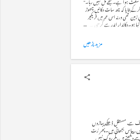
یا شفٹ ہوا ہے۔مجھے مل نہیں رہا۔"
کے بتایا کہ چھ سات دکانیں چھوڑ
 زمین تھی ورنہ اس عمر میں فریکچر
گیا ہو۔دکاندار اندر سے کرسی لے
ے بڑھاپے اور اکلاپے کی باتیں
مزید پڑھیں
 برف سے، مستقل ڈھکے پہاڑوں
یں ، پیاس بجھاتی ہیں۔پھر رُت
دیکھتے ہیں ،مگر روک نہیں