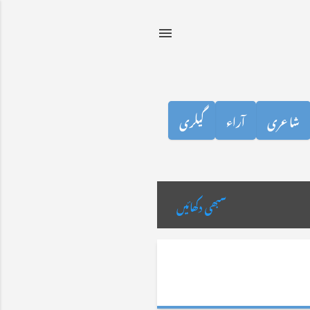
شاعری
آراء
گیلری
سبھی دکھائیں