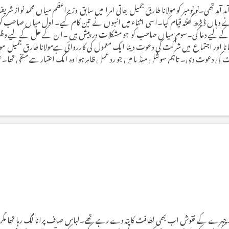
ی آمد آمد تھی۔نو نومبر کو مولانا طارق جمیل جاتی امرا میں سابق وزیراعظم میاں محمد نو
 وہاں ڈیڑھ گھنٹہ قیام کیا۔اسی اثناء میں انہوں نے تین کام کیے۔ اول میاں صاحب ک
ت کے لیے دعا کی۔سوم'میاں صاحب کو جو مشکلات درپیش ہیں ۔ان کے حل کے لیے وظیفہ
نا اور اجتماع میں شرکت کی دعوت دینا ایک معمول کی کارروائی ہےمولانا طارق جمیل مو
کی دعوت دی۔ تاہم سوشل میڈیا میں جو ردِ عمل ظاہرہوا وہ ایک اعتبار سے منفی تھا۔عو
ھا ۔کیا کرپشن کے داغ اوراد وظائف سے دُھل جاتے ہیںَ عوام کو معلوم ہے کہ مولانا طارق 
ری...
ی۔چہرے کے نقوش اب بھی لطافت کا پتہ دے رہے تھے۔لباس صاف پرانا لگ رہا تھا مگر ا