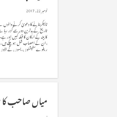
نومبر 22, 2017
ٹائیگر بنانے کا دعویٰ کرنے والوں 
تاریخ کے بدترین دور سے گزر رہا ہ
کابینہ کے ارکان کا قبلہ کہیں او
،ان کے اعصاب شل ہوچکے ہیں ، ان کا 
ریلوےسٹیشنوں ،بسوں کے اڈوں اور ا
ان میں سے جو ہر روز اپنے دفاتر
گزر رہے ہیں ۔ یہ اذیت ناک صو
میاں صاحب کا ط