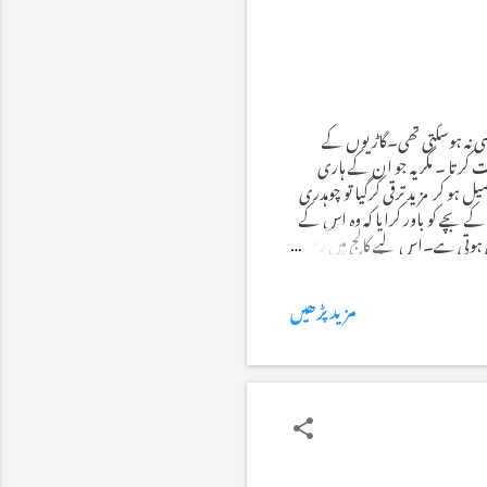
ہی نہ ہوسکتی تھی۔گاڑیوں کے
ت کرتا ۔ مگر یہ جو ان کے ہاری
یل ہو کر مزید ترقی کرگیا تو چوہدری
 بچے کو باور کرایا کہ وہ اس کے
چی ہوتی ہے۔اس لیے کالج میں رعب
اس نے کالج میں کھڑ پینچی شروع
مزید پڑھیں