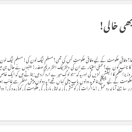
بھی خالی!
ھا؟ وفاقی حکومت کے لیے وفاقی حکومت کس کی تھی؟ مسلم لیگ نون کی! مسلم لیگ نون کا
ا نائب کون ہے؟ عملی اعتبار سے ان کی دختر نیک اختر مریم صفدر! جنہوں نے حال ہی میں ن
یں وزیراعظم کا الیکشن لڑیں گی اور یہ کہ "جو لوگ میرے ارد گرد ہیں' بتاتے ہیں کہ ا
کومت کے لیے چیلنج بنا تو یہ دونوں باپ بیٹی کہاں تھے؟ یہ دونوں پیش منظر سے غائ
ن سامنے آیا نہ ردِ عمل !مذاکرات کی کوشش کی نہ اپنی پارٹی کی حکومت کی کوئی مدد کی! د
میڈیا پر جلی حروف اور بلند آواز میں ضرور دکھائی اور سنائی دیتا تھا۔ دھرنے کے دوران د
 کی ممکنہ...