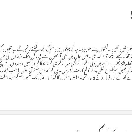
 تھیں ۔ٹخنوں سے خون بہہ بہہ کرجوتوں میں جم گیا تھا۔گھٹنے زخمی تھے۔ہاتھوں کی کئی
ا تھا۔ مجھے دیکھا تو رُک گئی۔ اس حال میں بھی آنکھوں سے خیرہ کُن چمک شعاؤں کی طر
ھا۔طنز بھرے لہجے میں بولی "تم نے بھی میرا ماتم ہی کرنا ہوگا کرلو!کہیں دوسروں سے پیچھ
 تھا کہ تمھیں موضوع سخن بنا کر کالم کا پیٹ بھروں۔میں تو تمھاری سننے آیا ہوں !سب تمھا
ے کھاتے میں ڈال دیتے ہیں !تم بتاؤ!میں سنوں گا کیا اس حال تک تمھیں عسکری مداخلت 
ھرنے کا'دانتوں کے ٹوٹنے کا،گھٹنوں کے زخمی ہونے کا' چہرے کے مسخ ہونے کا رنج تو نہ ہو
 مقصد کے لیے خرچ کیا ہے!مگر افسو...