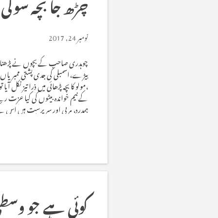
چڑھ جا بچہ سولی
نومبر 24, 2017
چوہدری صاحب کے بچوں نے پڑھنا لکھ
بیڑے،اسمبلی کی جدی پشتی ممبریاں ،و
،مولو کا بچہ پڑھائی میں ذرا تیز نکل آ
کے نیم خواندہ بیٹوں کی کیا عزت ر
ہمدرد، مربی اور سرپرست ہیں اس ک
داب اور ٹھسے سے رہا کرے۔دوسرے ط
کردی۔ آہستہ آہستہ کچھ اور لڑاکے قس
کوئی ہے جو وسطی