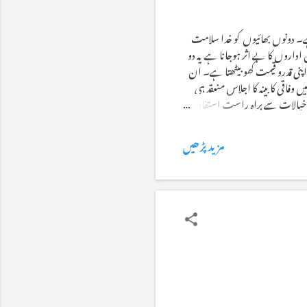
ہے۔ دونوں بھائیوں کو خدا سلامت
اروں کا بے اثر ہوجانا ہے یہ دو
اپنی قدرو قیمت کھو بیٹھتا ہے۔ ان
 وفاقی کابینہ کا اجلاس منعقد ہی
ے خیالات سے براہ راست استفادہ
دیواری پر لگ گیا۔ہزاروں اہلکار
مزید پڑھیں