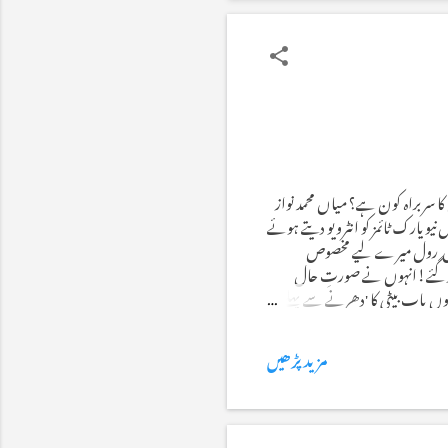
 سربراہ کون ہے؟ میاں محمد نواز
یویارک ٹائمز کو انٹرویو دیتے ہوئے
یک خاص رول میرے لیے مخصوص
ب ہوگئے!انہوں نے صورتِ حال
ونوں باپ بیٹی کا 'دھرنے سے پہلے
ونوں مہر بلب رہے! اس خاموشی ' اس
مزید پڑھیں