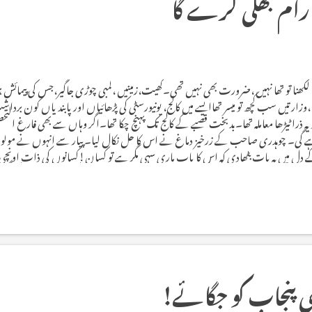
 رام بھلی کرے گا
نا تو تھا نہیں ،ضرورت بھی نہیں تھی۔کھیت،زمینیں ،لمبی چوڑی جاگیر،جس کی پیمائش 
زارتیں سب کچھ تو میسر تھاایسے میں کالج، یونیورسٹی کی پڑھائیاں اور پابندیاں کون برداش
یا تو یہ ذرا ٹیڑھا معاملہ تھا۔بدبخت قصبے کے کالج تک پہنچ چکا تھا۔اگر وہاں سے بھی فارغ التحص
ہے گی۔ چوہدری صاحب کے زرخیز دماغ نے اس کا حل نکال لیا۔ پیار سے انہوں نے مولو کے
ے دل میں یہ بات بٹھادی کہ اس کا باپ ہاری سہی مگر ہے تو کسان!کسانوں کی ذات اون
لبا کی اکثریت اس کے مقابلے میں نیچ ذاتوں سے ہے۔مولو کے بچے کی گردن اکڑ گئی۔
م کے طلبہ اس کے دائرہ اثر میں شامل ہو گئے۔ مار کٹائی کے نتیجے میں پ...
 پنجاب کو جگائے!