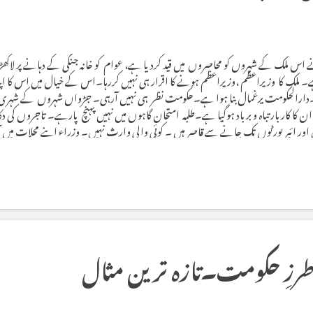
نے اس ملک کے شہروں کو محاصروں میں قید کردیا ہے، عوام کو خانہ جنگی کے دہانے پر لاک
ے۔ ملک کا وزیراعظم ،وزیراعظم ہونے کا اقرار ہی نہیں کررہا۔اس کے خیال میں اس کا ا
ر ہے۔دارالحکومت یرغمال بنا ہوا ہے۔حکومت نظر ہی نہیں آرہی۔ جڑواں شہروں کے شہ
کاربار تباہ و برباد ہوگیا ہے۔طلبہ امتحان گاہوں میں نہیں پہنچ پارہے۔ تاجروں کی دکان
ئیر پورٹوں تک جانے سے قاصر ہیں ۔ کوئی والی وارث نہیں۔ وزراء اپنے محلات میں آر
 میں حاضر ہوتے ہوں ، دوسرے لفظوں میں یوں کہیے کہ وہ اس عذاب سے بے خبر ہیں 
رت حال شریف خاندان کو خوب راس آرہی ہے۔شریف خ...
رزِ حکومت۔تازہ ترین مثال