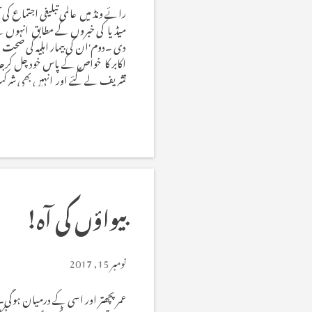
رائے ونڈ میں عالمی تبلیغی اجتماع ک
میڈیا کی خبروں کے مطابق انہوں نے
دی ۔دوم'ان کی بیمار اہلیہ کی صح
اکابر کا خواص کے پاس خود چل کرجا
تشریف لے گئے اور انہیں بھی شرکت 
اٹھایا وہ منطقی لحاظ سے ناروا نہ ت
اندرون ملک اور بیرون ملک ہر جگہ تش
بیواؤں کی آہ!
نومبر 15, 2017
عمر پچھتر اور اسی کے درمیان ہوگ