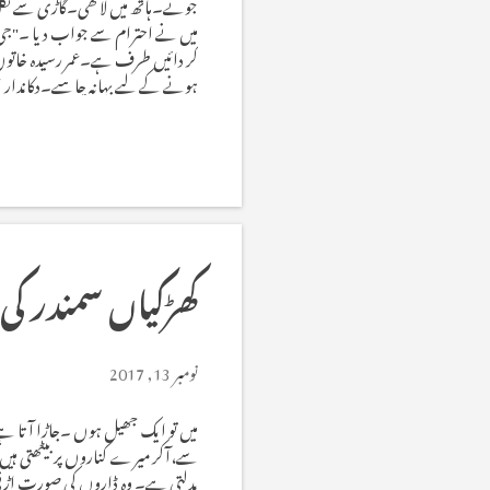
جوتے۔ہاتھ میں لاٹھی۔گاڑی سے نکل ک
میں نے احترام سے جواب دیا ۔"جی م
کر دائیں طرف ہے۔عمر رسیدہ خاتون مڑی۔
ہونے کے لیے بہانہ چاہیے۔دکاندار او
آیا۔بٹھایا پھر پانی کا گلاس پیش کی
شروع کردیں ۔یوں کہ قومی بچت کے د
کھڑکیاں سمندر کی
نومبر 13, 2017
میں تو ایک جھیل ہوں ۔جاڑا آتا ہے
سے،آکر میرے کناروں پر بیٹھتی ہیں 
بدلتی ہے۔ وہ ڈاروں کی صورت اڑتی 