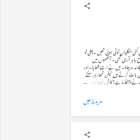
 انگلیاں ٹوٹی ہوئی تھیں ۔چلی تو
ح باہر آرہی تھی۔ آنکھوں میں
ے نہ رہ جاؤ۔ میں نے اسے بٹھایا۔اور
ری بات کرتے ہیں لیکن تمھاری سنتے
نے پہنچایا ہے؟ کاش ایسا ہوتا!
تا۔مجھے خوشی ہوتی کہ میں نے اپنے
مزید پڑھیں