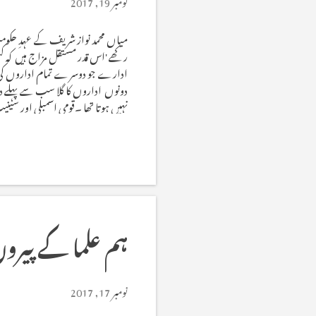
نومبر 19, 2017
میاں محمد نواز شریف کے عہدِ حکومت
رکھے 'اس قدر مستقل مزاج ہیں کہ کس
ادارے جو دوسرے تمام اداروں کی ماں 
دونوں اداروں کا گلا سب سے پہلے دباد
نہیں ہوتا تھا ۔قومی اسمبلی اور سی
کریں ۔پنجاب میں صورت حال اس سے ب
وہاں تعینات ہیں تمام جم...
ہم علما کے پیرو
نومبر 17, 2017