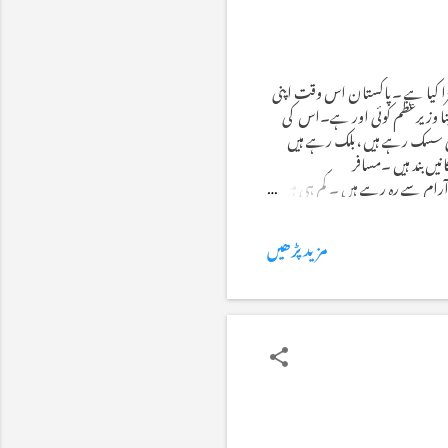
ھڑا کیا ہے ۔پاکستان اس وقت اپنی
پنا وزیرعظم کوئی اور ہے۔اس کی
ری سسک رہے ہیں ،بلک رہے ہیں
یں بند ہیں ۔مسافر
ام سے رہ رہے ہیں ۔ کم ہی ہیں
جس سے جڑواں شہروں کے باشندے
مزید پڑھیں