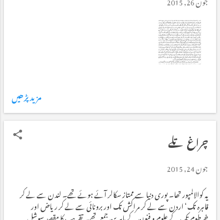
جون 26, 2015
مزید پڑھیں
چراغ تلے
جون 24, 2015
یہ کوالالمپور تھا۔ پوری دنیا سے ممتاز سکالر آئے ہوئے تھے۔ لندن سے لے کر
قاہرہ تک‘ اردن سے لے کر مراکش تک اور برونائی سے لے کر ریاض اور
خرطوم تک کے علوم و فنون کے ماہرین جمع تھے۔ تقریب کا مقصد سوشل