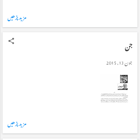
مزید پڑھیں
جن
جون 13, 2015
مزید پڑھیں