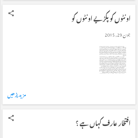
ع
اونٹوں کو پکڑیے اونٹوں کو
ت
جون 29, 2015
ی
ں
مزید پڑھیں
افتخار عارف کہاں ہے ؟