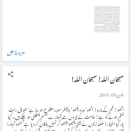
مزید پڑھیں
سبحان اللہ! سبحان اللہ!
جون 05, 2015
اُٹھو! غم کے مارو! اُٹھو‘ وہ دیکھو‘ بالآخر سویرا طلوع ہو رہا ہے‘ طویل رات
ختم ہونے کو ہے! ملامت کے تیروں سے تمہارے جسم چھلنی ہو چکے ہیں۔ کیا
یار کیا اغیار! طعنہ زنوں نے نشتر چبھو چبھو کر تمہیں ہلکان کر دیا ہے‘ جمود تمہارا
نشانِ امتیاز بن چکا ہے۔ پس ماندگی کو تمہارے نام کا حصہ قرار دیا جا چکا ہے۔