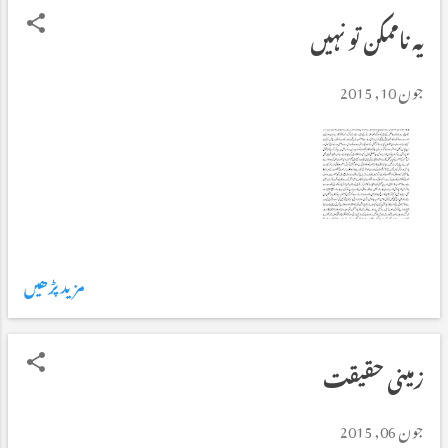
یہ ناممکن تو نہیں
جون 10, 2015
مزید پڑھیں
زمینی حقیقت
جون 06, 2015