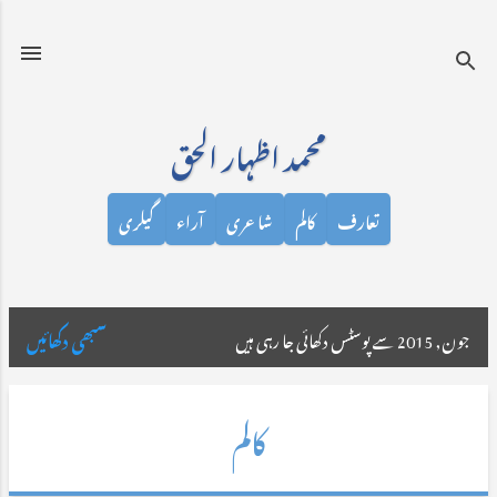
نظرانداز کرکے مرکزی مواد پر جائیں
محمد اظہار الحق
تعارف
کالم
شاعری
آراء
گیلری
جون, 2015 سے پوسٹس دکھائی جا رہی ہیں
سبھی دکھائیں
ا
ش
کالم
ا