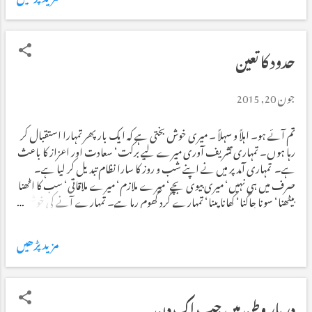
حدود کا تعین
جون 20, 2015
تم آئے ہو۔ اہلاً و سہلاً ۔ میری خوش بختی ہے کہ ایک بار پھر تمہارا استقبال کر
رہا ہوں۔ تمہاری تشریف آوری میرے لیے برکت‘ سعادت اور اعزاز کا باعث
ہے۔ تمہاری آمد پر میں نے اپنے شب و روز کا سارا نظام تبدیل کر لیا ہے۔
صرف میں ہی نہیں‘ میری بیوی بچے‘ میرے ملازم‘ میرے ملاقاتی‘ سب کا اٹھنا
بیٹھنا‘ سونا جاگنا‘ کھانا پینا‘ تمہارے گرد گھوم رہا ہے۔ تمہارے آنے کی خوشی
میں ہم صبح صادق سے پہلے اٹھ بیٹھتے ہیں۔ نوافل ادا کرتے ہیں پھر سحری
کھاتے ہیں۔ صبح کی نماز باجماعت ادا کرتے ہیں۔ پھر ہم سب گھر والے کلام
مزید پڑھیں
پاک کی تلاوت کرتے ہیں۔ میرا ایک بچہ تو اس قدر خوش الحانی سے مقدس
آیات کی تلاوت کرتا ہے کہ سننے والوں پر وجد کی کیفیت طاری ہو جاتی ہے۔
جب تک تمہارا قیام ہے‘ ہم اشراق اور چاشت کے نوافل بھی ادا کر رہے
ہیں۔ ظہر کے وقت میں اپنا کارخانہ بند کر دیتا ہوں۔ فیکٹری کی مسجد نمازیوں سے
دربارِ وطن میں جب اک دن