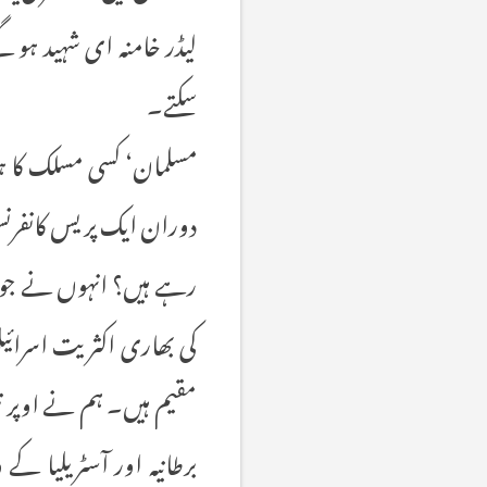
لیڈر خامنہ ای شہید ہو گ
سکتے۔
مسلمان‘ کسی مسلک کا ہو
دوران ایک پریس کانفرنس
رہے ہیں؟ انہوں نے جواب 
کی بھاری اکثریت اسرائ
مقیم ہیں۔ ہم نے اوپر تین 
برطانیہ اور آسٹریلیا 