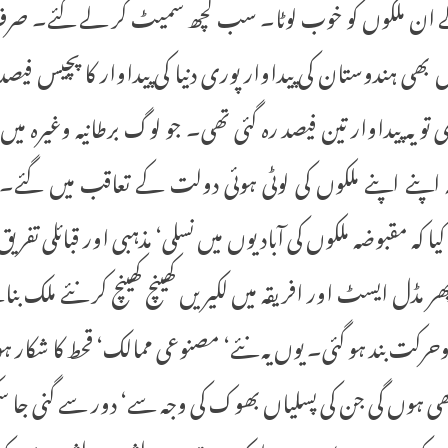
کے ان ملکوں کو خوب لوٹا۔ سب کچھ سمیٹ کر لے گئے۔ صرف 
یہ پیداوار تین فیصد رہ گئی تھی۔ جو لوگ برطانیہ وغیرہ م
ہ اپنے اپنے ملکوں کی لوٹی ہوئی دولت کے تعاقب میں گئے
ا کہ مقبوضہ ملکوں کی آبادیوں میں نسلی‘ مذہبی اور قبائلی تفریق
 مڈل ایسٹ اور افریقہ میں لکیریں کھینچ کھینچ کر نئے ملک بنا
رکت بند ہو گئی۔ یوں یہ نئے‘ مصنوعی ممالک‘ قحط کا شکار ہ
ی ہوں گی جن کی پسلیاں بھوک کی وجہ سے‘ دور سے گنی جا سکتی 