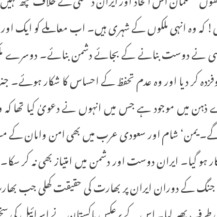
ی! کہ وہ انہی ملکوں کے شہری ہیں۔ اب معاملے کو ایک اور
 پالیسی نے دوست بنانے کے بجائے دشمن بنائے۔ دوسرے ملک
دہ کر دیا اور وہ عدم تحفظ کے احساس کا شکار ہوئے۔ جنرل
 ذہن میں موجود ہے جس میں انہوں نے دعویٰ کیا تھا کہ وہ ا
 گے۔ یمن‘ شام اور سعودی عرب میں بھی امن وامان کے مسا
کار ہو گیا۔ ایران دوست اور دشمن میں امتیاز بھی نہ کر سکا۔
تہ جنگ کے دوران ایران پر بھارت کی حقیقت کھلی جب بھا
وسری طرف پھیر لیا۔ اس کے برعکس پاکستان نے اسرائیل ک