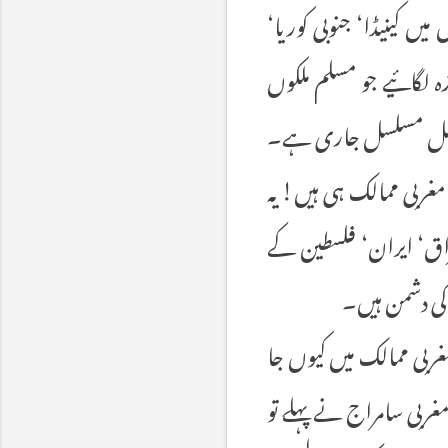
ں کینیڈا‘ جنوبی کوریا‘
زہ لگائیے جو مسلم ملکوں
ہ عمل مسلسل جاری ہے۔
غربی ممالک ہی ہیں! یہ
کی ہمدردیاں عراق‘ ایران‘ فلسطین کے
 کی دشمن ہیں۔
غربی ممالک میں کیوں جا
غربی سامراج نے پہلے تو