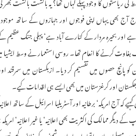
 کی ریاستوں کا وجود پہلے کہاں تھا؟ یہ بالشت بالشت بھر ک
مراج آج بھی یہاں اپنی فوجوں اور جہازوں کے ساتھ موجو
اور بحیرہ مردار کے کنارے آباد ہے‘ پہلی جنگ عظیم کے بعد
بغاوت کرنے کا انعام تھا۔ روسی استعمار نے وسط ایشیا می
تان کو پانچ حصوں میں تقسیم کر دیا۔ ازبکستان میں سمرقند ا
کستان اور کرغزستان میں بھی ایسے ہی اقدامات کیے۔
یے کہ آج امریکہ‘ برطانیہ اور آسٹریلیا اسرائیل کے ساتھ اعلان
کے دیگر ممالک کی اکثریت بھی اعلانیہ‘ یا غیر اعلانیہ‘ امری
کھوں مسلمان اس اتحاد اور ایران دشمنی کے خلاف کچھ نہیں 