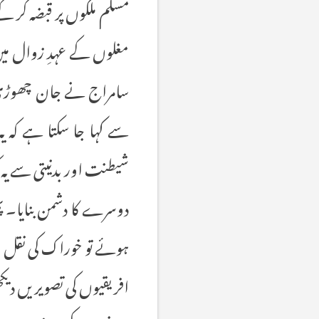
مسلم ملکوں پر قبضہ کر 
سامراج نے جان چھوڑی تو 
سے کہا جا سکتا ہے کہ ی
شیطنت اور بدنیتی سے یہ کی
دوسرے کا دشمن بنایا۔ پھر
ہوئے تو خوراک کی نقل وح
افریقیوں کی تصویریں دیکھ