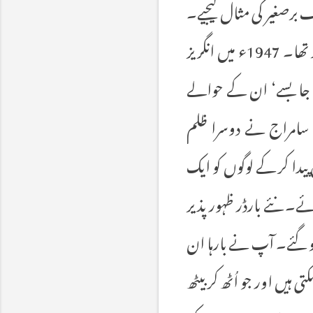
برصغیر کی مثال لیجیے۔
مغلوں کے عہدِ زوال میں بھی ہندوستان کی پیداوار پوری دنیا کی پیداوار کا پچیس فیصد تھا۔ 1947ء میں انگریز
یں جا بسے‘ ان کے حوالے
۔ سامراج نے دوسرا ظلم
 پیدا کر کے لوگوں کو ایک
ئے۔ نئے بارڈر ظہور پذیر
و گئے۔ آپ نے بارہا ان
ہیں اور جو اُٹھ کر بیٹھ