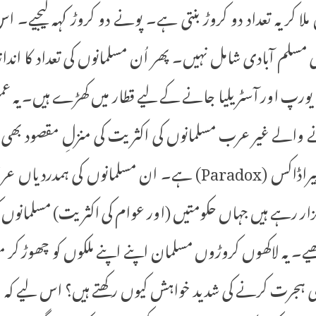
 یہ تعداد دو کروڑ بنتی ہے۔ پونے دو کروڑ کہہ لیجیے۔ اس می
کی مسلم آبادی شامل نہیں۔ پھر اُن مسلمانوں کی تعداد کا اندا
 یورپ اور آسٹریلیا جانے کے لیے قطار میں کھڑے ہیں۔ ی
 والے غیر عرب مسلمانوں کی اکثریت کی منزلِ مقصود بھی م
صورتحال ایک دردناک پیراڈاکس (Paradox) ہے۔ ان مسلمانوں 
 گزار رہے ہیں جہاں حکومتیں (اور عوام کی اکثریت) مسلمانوں
ھیے۔ یہ لاکھوں کروڑوں مسلمان اپنے اپنے ملکوں کو چھوڑ کر م
بھی ہجرت کرنے کی شدید خواہش کیوں رکھتے ہیں؟ اس لیے کہ م