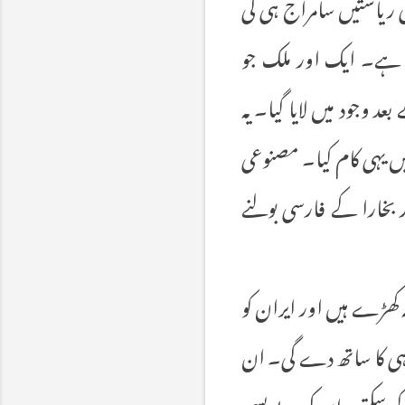
ی ریاستیں سامراج ہی کی
د ہے۔ ایک اور ملک جو
 وجود میں لایا گیا۔ یہ
ں یہی کام کیا۔ مصنوعی
ور بخارا کے فارسی بولنے
یہ کھڑے ہیں اور ایران کو
کہ ہی کا ساتھ دے گی۔ ان
کر سکتے۔ ان کی بے بسی