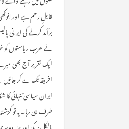
قابلِ رحم ہے اور انوکھ
برآمد کرنے کی ایرانی
نے عرب ریاستوں کو خوفز
ایک تقریر آج بھی میرے
افریقہ تک لے کر جائیں
ایران سیاسی تنہائی کا ش
طرف ہی رہا۔ یہ تو گزش
بالکل نہ کی اور منہ د