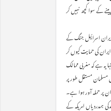
ینے کے سوا کچھ نہیں کر
 ایران اسرائیل جنگ کے
یران کی حمایت کیوں کر
ا یہ ہے کہ مغربی ممالک
 مسلمان مستقل طور پر
ران پر حملہ آور ہوا ہے۔
کی ہمدردیاں امریکہ کے