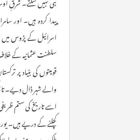
ہی نہیں سکتے۔ شرقِ اوسط
پیدا کردہ ہیں۔ اور سا
اسرائیل کے پڑوس میں ہے 
سلطنت عثمانیہ کے خلاف 
قومیتوں کی بنیاد پر ترکس
والے شہر ڈال دیے۔ تاج
اسے تاریخ کی ستم ظریفی کہ
کچلنے کے درپے ہیں۔ یورپ 
ملکوں میں رہنے والے لا