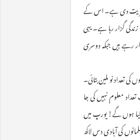
ے شہریت دی ہے۔ اس کے
ندگی گزار رہا ہے۔ یہی
زار رہے ہیں جبکہ دوسری
نوں کی تعداد نو ملین بتائی۔
عداد معلوم نہیں کی جا
ے کم کیا ہوں گے! یورپ میں
لمانوں کی آبادی دس لاکھ