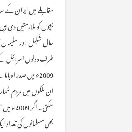
مقابلے میں ایران کے س
بچوں کو ملازمتیں دی ہی
حال شکیل اور سلیمان کا 
طرف دونوں اسرائیل کے د
2009ء میں صدر اوباما
ان ملکوں میں مردم شمار
سکتی۔ اگ
بھی مسلمانوں کی تعداد ایک