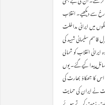
 رخ سے دیکھیے۔ انقلاب
وں میں ایرانی مداخلت
 قاسم سلیمانی شہید کی
یرانی انقلاب کو شمالی
ئل پیدا کیے گئے۔ یوں
 اس کا جھکاؤ بھارت کی
رت نے ایران کی حمایت
ی سخت مذمت کرتے ہوئے