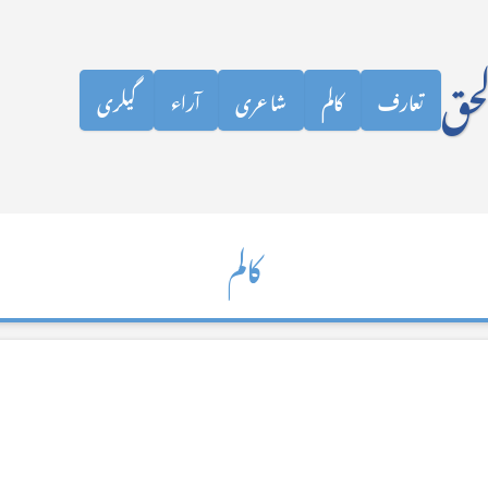
نظرانداز کرکے مرکزی مواد پر جائیں
لحق
تعارف
کالم
شاعری
آراء
گیلری
کالم