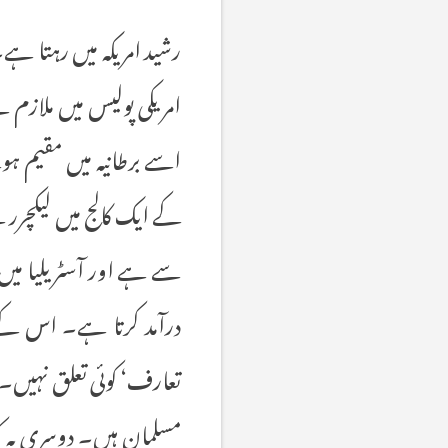
رشید امریکہ میں رہتا ہے۔ 
امریکی پولیس میں ملازم 
اسے برطانیہ میں مقیم ہو
کے ایک کالج میں لیکچرر
سے ہے اور آسٹریلیا می
درآمد کرتا ہے۔ اس کے 
تعارف‘ کوئی تعلق نہیں۔ تی
مسلمان ہیں۔ دوسری یہ کہ