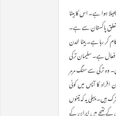
پھیلا ہوا ہے۔ اس کا بیٹا
کا تعلق پاکستان سے ہے۔
م کر رہا ہے۔ بیٹا لندن
 فعال ہے۔ سلیمان ترکی
۔ وہ ترکی سے سنگ مرمر
فراد کا آپس میں کوئی
رک ہیں۔ پہلی یہ کہ تینوں
 کے نتیجے میں ایران کے