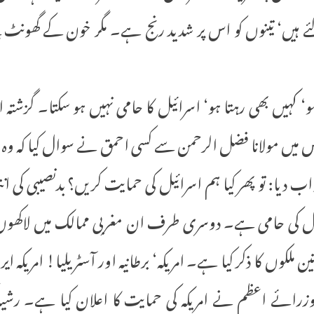
ئے ہیں‘ تینوں کو اس پر شدید رنج ہے۔ مگر خون کے گھونٹ پ
‘ کہیں بھی رہتا ہو‘ اسرائیل کا حامی نہیں ہو سکتا۔ گزشتہ
 میں مولانا فضل الرحمن سے کسی احمق نے سوال کیا کہ وہ ا
دیا: تو پھر کیا ہم اسرائیل کی حمایت کریں؟ بدنصیبی کی انتہ
یل کی حامی ہے۔ دوسری طرف ان مغربی ممالک میں لاکھوں
ملکوں کا ذکر کیا ہے۔ امریکہ‘ برطانیہ اور آسٹریلیا! امریکہ ای
کے وزرائے اعظم نے امریکہ کی حمایت کا اعلان کیا ہے۔ رشید