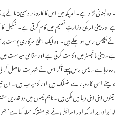
وہ لبنانی نژاد ہے۔ امریکہ میں اس کا کاروبار وسیع پیمانے پر 
ہے اور بیٹی امریکی وزارتِ تعلیم میں کام کرتی ہے۔ شکیل 
ئے پچیس برس ہو چکے ہیں۔ وہ ایک اعلیٰ سرکاری پوسٹ پر کا
 ہے۔ بیٹی مانچسٹر میں وکالت کرتی ہے اور مقامی سیاست میں
ں رہ رہا ہے۔ بیس برس پہلے آکر اس نے شہریت حاصل کر لی
بیٹے اسی کاروبار سے منسلک ہیں اور کامیاب ہیں۔ ان تین ا
نوں اپنی اپنی دنیا میں مگن ہیں۔ تاہم تینوں میں دو قدریں مشت
 ایران پر امریکہ اور اسرائیل نے جو مشترکہ حملہ کیا ہے‘ جس