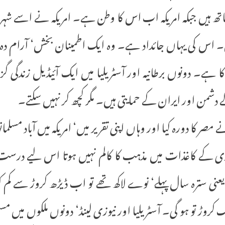
اتھ ہیں جبکہ امریکہ اب اس کا وطن ہے۔ امریکہ نے اس
ں۔ اس کی یہاں جائداد ہے۔ وہ ایک اطمینان بخش‘ آرام دہ ز
ہے۔ دونوں برطانیہ اور آسٹریلیا میں ایک آئیڈیل زندگی گ
شمن اور ایران کے حمایتی ہیں۔ مگر کچھ کر نہیں سکتے۔
 نے مصر کا دورہ کیا اور وہاں اپنی تقریر میں‘ امریکہ میں آباد مسلما
ی کے کاغذات میں مذہب کا کالم نہیں ہوتا اس لیے درست ت
ر 2009ء میں‘ یعنی سترہ سال پہلے‘ نوے لاکھ تھے تو اب ڈیڑھ کروڑ س
 کروڑ تو ہو گی۔ آسٹریلیا اور نیوزی لینڈ‘ دونوں ملکوں میں مس