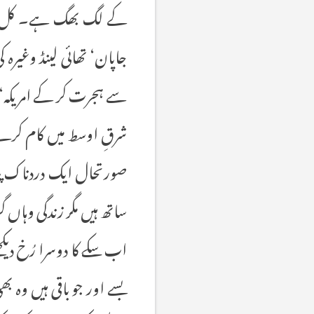
کے لگ بھگ ہے۔ کل ملا کر
جاپان‘ تھائی لینڈ وغیرہ 
سے ہجرت کر کے امریکہ‘
شرقِ اوسط میں کام کرنے
ساتھ ہیں مگر زندگی وہاں
اب سکے کا دوسرا رُخ دیک
بسے اور جو باقی ہیں وہ 