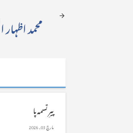
محمد اظہار ا
پیرِ تسمہ پا
مارچ 03, 2026