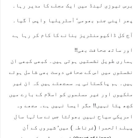
برس نیوزی لینڈ میں ایک مجلے کا مدیر رہا۔
پھر اپنی جنم بھومی‘ آسٹریلیا واپس آ گیا۔
آج کل ڈاکیومنٹریز بنانے کا کام کر رہا ہے
اور ساتھ صحافت بھی!!
ہماری طویل نشستیں ہوتی ہیں۔ کبھی کبھی ان
نشستوں میں اس کے صحافی دوست بھی شامل ہوتے
ہیں۔ ہم پاکستانی یہ سمجھتے ہیں کہ ان غیر
ملکیوں اور غیر مسلموں کو اسلام کے بارے میں
کچھ پتا نہیں!! مگر ایسا نہیں ہے۔ مجھے وہ
امریکی سیاح نہیں بھولتا جس نے سالہا سال
پہلے الحمرا (غرناطہ ) میں‘ شیروں کے اُن