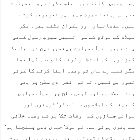
ہو۔ جلوس نکالتے ہو۔ جلسے کرتے ہو۔ تمہارے
مذہبی رہنما سیرتِ طیبہ پر تقریریں کرتے
ہیں۔ مٹھائیاں اور پکوان بٹتے ہیں۔ مگر
میلاد کے موقع کے سوا تمہیں سیرتِ رسول کبھی
یاد نہیں آتی! تمہارے پیغمبر تین دن ایک جگہ
کھڑے رہے کہ انتظار کرنے کا وعدہ کیا تھا
مگر تمہارے ہاں تو وعدہ ایفا کرنے کا کوئی
تصور ہی نہیں۔ تم تو انفرادی سطح پر بھی
وعدہ خلاف ہو اور قومی سطح پر بھی! تمہاری
کابینہ کے اجلاسوں سے لے کر‘ ٹرینوں اور
ہوائی جہازوں کے اوقات تک‘ ہر شے وعدہ خلافی
سے بھری ہوئی ہے۔ تم لوگ‘ جہاں بھی پہنچنا ہو‘
مقررہ وقت کے گھنٹوں بعد پہنچتے ہو اور جرم