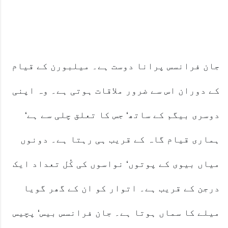
جان فرانسس پرانا دوست ہے۔ میلبورن کے قیام
کے دوران اس سے ضرور ملاقات ہوتی ہے۔ وہ اپنی
دوسری بیگم کے ساتھ‘ جس کا تعلق چلی سے ہے‘
ہماری قیام گاہ کے قریب ہی رہتا ہے۔ دونوں
میاں بیوی کے پوتوں‘ نواسوں کی کُل تعداد ایک
درجن کے قریب ہے۔ اتوار کو ان کے گھر گویا
میلے کا سماں ہوتا ہے۔ جان فرانسس بیس‘ پچیس