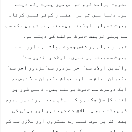
مشروم برآمد کرو تو اس میں چھرے رکھ دیتے
ہو۔ دنیا میں تم پر اعتبار کوئی نہیں کرتا۔
جھوٹ تمہارا اوڑھنا بچھونا ہے۔ تم بچے کو سب
سے پہلی تربیت جھوٹ بولنے کی دیتے ہو۔
تمہارے ہاں ہر شخص جھوٹ بولتا ہے اور اسے
جھوٹ سمجھتا ہی نہیں۔ اولاد والدین سے‘
والدین اولاد سے‘ آجر مزدور سے‘ مزدور آجر سے‘
حکمران عوام سے اور عوام حکمران سے‘ غرض سب
ایک دوسرے سے جھوٹ بولتے ہیں۔ ذہنی طور پر
اتنے گل سڑ چکے ہو کہ بیٹی پیدا ہونے پر بیوی
کو پیٹتے ہو یا طلاق دے دیتے ہو اور بیٹی کی
پیدائش پر موت تمہارے مسٹروں اور ملاؤں سب کو
پڑ جاتی ہے۔ اور طُرفہ تماشا یہ ہے کہ تم