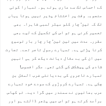
کے احساس تک سے عاری ہوتے ہو۔ تمہارا کوئی
منصوبہ وقت پر اختتام پذیر نہیں ہوتا یہاں
تک کہ تین‘ چار کلو میٹر لمبی شاہراہ بھی
تعمیر کرنی ہو تو اس کی تکمیل کے لیے بھی
مقررہ مدت میں تین تین‘ چار چار بار توسیع
کرنا پڑتی ہے۔ تمہارے رسول تاجر تھے۔ تجارت
میں ان کی بے مثال دیانت دیکھ کر ہی انہیں
شادی کی پیشکش کی گئی تھی۔ مگر افسوس!
تمہارے تاجروں کی بددیانتی ضرب المثل بن
چکی ہے۔ تمہارے کروڑوں کے سودے خود تمہارے
عرب بھائیوں نے سمندر میں گرا دیے۔ تم کپاس
برآمد کرتے ہو تو اس میں پتھر ڈالتے ہو اور