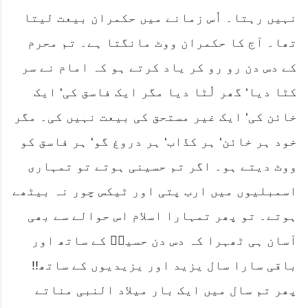
نہیں رہتا۔ اُس زمانے میں حکمران بیعت لیتا
تھا۔ آج کا حکمران ووٹ مانگتا ہے۔ تم محرم
کے دس دن رو رو کر یاد کرتے ہو کہ امام نے سر
کٹا دیا‘ گھر لُٹا دیا مگر ایک فاسق کی‘ ایک
خائن کی‘ ایک غیر مستحق کی بیعت نہیں کی۔ مگر
خود ہر خائن‘ ہر کذّاب‘ ہر دروغ گو‘ ہر فاسق کو
ووٹ دیتے ہو۔ اگر تم حسینی ہوتے تو تمہاری
اسمبلیوں میں ارب پتی اور ٹیکس چور نہ بیٹھے
ہوتے۔ تو پھر تمہارا اسلام اس حوالے سے بھی
آسان ہی ٹھہرا کہ دس دن حسینؓ کے ساتھ اور
باقی سارا سال یزید اور یزیدیوں کے ساتھ!!
پھر تم سال میں ایک بار میلاد النبی مناتے