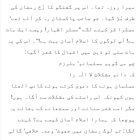
میرا روزہ تھا۔ اس پر گفتگو کا رُخ رمضان کی
طرف مُڑ گیا۔ جو صاحب پاکستان رہ کر آئے تھے‘
مسکرا کر کہنے لگے ''مسٹر اظہار! ویسے ایک بات
ہے! آپ لوگوں کا اسلام آسان بہت ہے!‘‘۔ اس کی یہ
بات سنی تو ذہن میں اقبال کا شعر آگیا:
چو می گویم مسلمانم‘ بلرزم
کہ دانم مشکلاتِ لا الٰہ را
مسلمان ہونے کا دعویٰ کرتے ہوئے کانپ اٹھتا
ہوں کیونکہ اس راستے کی مشکلات سے آگاہ ہوں!
مگر اسے شعر سنانے اور سمجھانے کے بجائے یہ
پوچھا کہ ہمارا اسلام آسان کیسے ہے؟ کہنے
لگا: تم لوگ رمضان میں جھوٹ‘ وعدہ خلافی‘ گالی