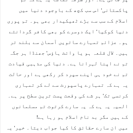
پاکستانی‘ اس سب کچھ کے باوجود دنیا میں
اسلام کے سب سے بڑے ٹھیکیدار بھی ہو۔ تم پوری
دنیا کوکیا‘ ایک دوسرے کو بھی کافر گردانتے
ہو۔ عزائم تمہارے ساتویں آسمان سے بلند تر
ہیں۔ لال قلعہ ہو یا وائٹ ہاؤس‘ جھنڈا ہر جگہ
تم نے اپنا لہرانا ہے۔ دنیا کی مذہبی قیادت
تم نے خود ہی اپنے سپرد کر رکھی ہے اور حالت
یہ ہے کہ تمہارے پاسپورٹ سے لے کر تمہاری
کرنسی تک‘ ہر شے کی وقعت پست ترین سطح پر ہے۔
المیہ یہ ہے کہ یہ سارے کرتوت تم مسلمانوں
کے ہیں مگر بد نام اسلام ہو رہا ہے!
میں ان سارے حقائق کا کیا جواب دیتا۔ خیر‘ یہ