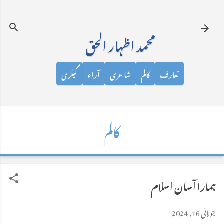
نظرانداز کرکے مرکزی مواد پر جائیں
محمد اظہار الحق
تعارف
کالم
شاعری
آراء
گیلری
کالم
ہمارا آسان اسلام
جولائی 16, 2024