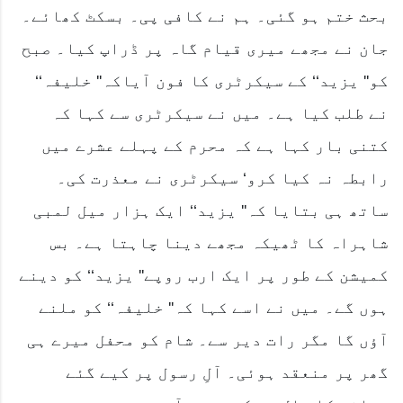
بحث ختم ہو گئی۔ ہم نے کافی پی۔ بسکٹ کھائے۔
جان نے مجھے میری قیام گاہ پر ڈراپ کیا۔ صبح
کو'' یزید‘‘ کے سیکرٹری کا فون آیاکہ'' خلیفہ‘‘
نے طلب کیا ہے۔ میں نے سیکرٹری سے کہا کہ
کتنی بار کہا ہے کہ محرم کے پہلے عشرے میں
رابطہ نہ کیا کرو‘ سیکرٹری نے معذرت کی۔
ساتھ ہی بتایا کہ'' یزید‘‘ ایک ہزار میل لمبی
شاہراہ کا ٹھیکہ مجھے دینا چاہتا ہے۔ بس
کمیشن کے طور پر ایک ارب روپے'' یزید‘‘ کو دینے
ہوں گے۔ میں نے اسے کہا کہ'' خلیفہ‘‘ کو ملنے
آؤں گا مگر رات دیر سے۔ شام کو محفل میرے ہی
گھر پر منعقد ہوئی۔ آلِ رسول پر کیے گئے