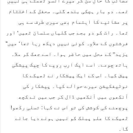
مصائب کا حال سن کر میرے آنسو تھمتے ہی نہیں
تھے۔ دو بار ہچکی بندھ گئی۔ محفل کے اختتام
پر عشائیے کا اہتمام بھی میری طرف سے ہی
تھا۔ رات کو دو بجے جب گلیاں سنسان تھیں‘ اور
فرشتوں کے علاوہ کوئی نہیں دیکھ رہا تھا‘ میں''
یزید‘‘ کے محل میں حاضر ہوا۔ اسے جھک کر ملا۔
ہاتھ چومے۔ اسے ایک ارب روپے کا چیک پیشگی
پیش کیا۔ اس کے ایک پیشکار نے ٹھیکے کا
نوٹیفکیشن میرے حوالے کیا۔ پیشکار کی
آنکھوں میں آنکھیں ڈال کر جب میں نے کچھ
پوچھنے کی کوشش کی تو اس نے کہا: تسلی رکھو!
ٹھیکے کا علم پبلک کو نہیں ہونے دیا جائے
گا۔