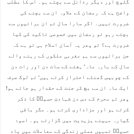
گلوچ اور دیگر رذائل سے بچتے ہو۔ اس کا مطلب
واضح ہے کہ رمضان کے علاوہ ان سے بچنے کی
ضرورت نہیں۔ اگر سارا سال تم ان برائیوں سے
بچتے رہو تو رمضان میں خصوصی تاکید کی کیا
ضرورت ہے؟ تو پھر یہ آسان اسلام ہی تو ہے کہ
جن برائیوں سے ہم مغربی ملکوں کے رہنے والے
سال کے بارہ ماہ‘ ہفتے کے سات دن اور رات دن
کے چوبیس گھنٹے احتراز کرتے ہیں‘ تم لوگ صرف
ایک ماہ ان سے بچ کر جنت کے حقدار ہو جاتے ہو!
پھر تم محرم کے دس دن شہادتِ حسینؓ کا ذکر
کرتے ہو اور عزاداری کرتے ہو۔ مگر باقی
گیارہ مہینے یزیدیت میں گزارتے ہو۔ اسوۂ
حسینؓ تمہیں عملی زندگی کے معاملات میں یاد