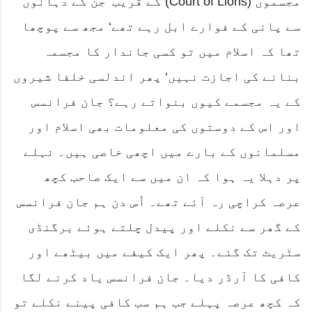
مجسموں (Court of Lions) کے قریب‘ جن کے دہانوں
سے پانی کے فوارے ابل رہے تھے‘ مجھ سے پوچھا
تھا کہ اسلام میں تو کسی جاندار کا مجسمہ
بنانے کی اجازت نہیں‘ پھر اندلسی خلفا شیروں
کے یہ مجسمے کیوں بنواتے رہے؟ جان فرانسس
اور اس کے دوستوں کی معلومات بھی اسلام اور
مسلمانوں کے بارے میں اچھی خاصی ہیں۔ نہلے
پر دہلا یہ ہوا کہ ان میں سے ایک صاحب کچھ
عرصہ کراچی رہ آئے تھے۔ اُس دن ہم جان فرانسس
کے گھر سے نکلے اور پیدل چلتے ہوئے برگنڈی
سٹریٹ تک گئے۔ پھر ایک کیفے میں بیٹھے اور
کافی کا آرڈر دیا۔ جان فرانسس یاد کرنے لگا
کہ کچھ عرصہ پہلے جب ہم سب کافی پینے نکلے تو