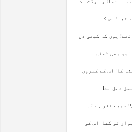
مانہ تھا! وہ وقت لد
 تھا! اس کے
تھے! یوں کہ کبھی دل
‘ جو بھی ٹوٹی
ذہ کا‘ اس کے کمروں
مل دخل ہے!
 مجھے فخر ہے کہ
وار تو کیا‘ اس کی