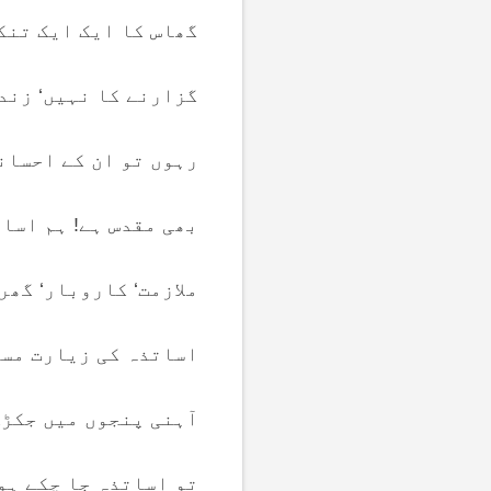
گھاس کا ایک ایک تنک
گزارنے کا نہیں‘ زند
رہوں تو ان کے احسان
بھی مقدس ہے! ہم اسات
ملازمت‘ کاروبار‘ گھر
اساتذہ کی زیارت مسل
آہنی پنجوں میں جکڑے
تو اساتذہ جا چکے ہوت