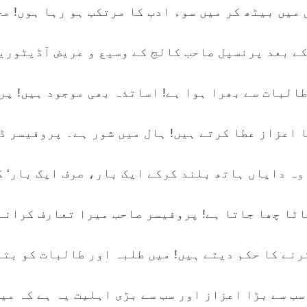
میں بیٹھ کر میں سوء ادب کا مرتکب ہو رہا ہوں! م
ے بعد پرنسپل صاحب کالج کے وسیع و عریض آڈیٹوریم
البات سے بھرا ہوا ہے! اساتذہ بھی موجود ہیں! پر
 اعزاز عطا کرتے ہیں! ہال میں شور ہے۔ پروفیسر ڈ
ہ دایاں ہاتھ بلند کرکے ایک بار، صرف ایک بار‘ کہ
ناٹا چھا جاتا ہے! پروفیسر صاحب میرا تعارف کرانے
رنے کا حکم دیتے ہیں! میں طلبہ اور طالبات کو بتا
سب سے بڑا اعزاز اور سب سے بڑی اہلیت یہ ہے کہ می