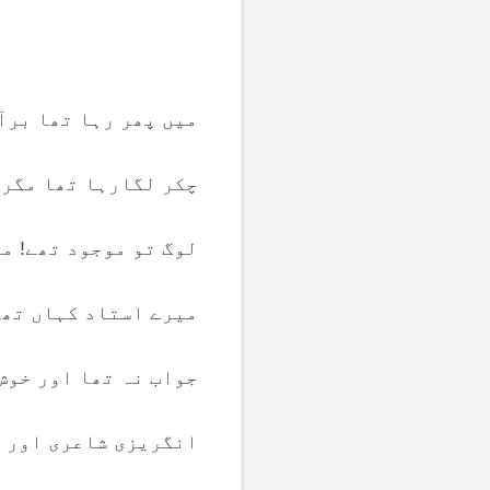
میں پھر رہا تھا برآ
چکر لگارہا تھا مگر 
لوگ تو موجود تھے! مگ
میرے استاد کہاں تھے
جواب نہ تھا اور خوش 
انگریزی شاعری اور ڈ