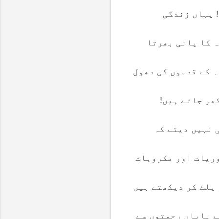
! یہاں زندگی
ہ کا پانی بھرتا
ہ کے قدموں کی دھول
ھو جاتے ہیں!
ی نہیں دیتے کہ
وریات اور مکروہات
 پلٹ کر دیکھتے ہیں
ے پایاں رحمتوں سے