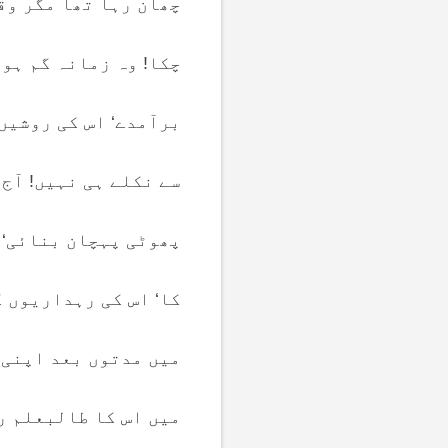
چھان رہا تھا مگر وقت
چکا! وہ زمانہ گم ہو 
برآمدے‘ اس کی روشیں‘
سے نکلے ہی نہیں! آج 
پھوٹی پہچان بنائی‘ ج
کا‘ اس کی رہداریوں ک
میں مدتوں بعد اپنی 
میں اس کا طالبعلم رہ