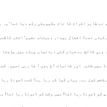
 نے طاہر اکرام کا نام مکیویٹی رکھ دیا تھا‘ وہ ب
ق کہاں تھے؟ افضال بیدار ،مہتاب نقوی‘ اختر کاظمی‘
یہ وہی کالج ہے جہاں کئی دہائیاں پہلے میں پڑھتا 
 میں طلبہ اور طالبات آج بھی آ جا رہی تھیں۔ کسی
 شخص کون ہے۔ یہاں کیا کر رہا ہے؟ کسے ڈھونڈ رہا 
 کو ڈھونڈ رہا تھا! میں وقت کو ڈھونڈ رہا تھا! مٹ