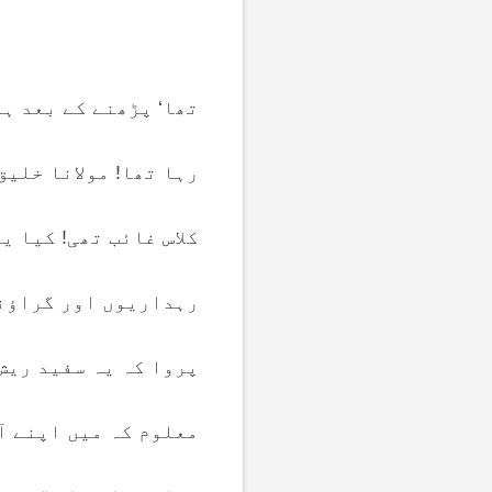
تھا‘ پڑھنے کے بعد ہم
رہا تھا! مولانا خلی
کلاس غائب تھی! کیا 
رہداریوں اور گراؤنڈ
پروا کہ یہ سفید ریش
معلوم کہ میں اپنے آپ