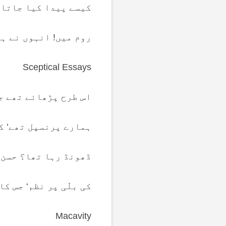
کیسے پیدا کیا جاتا 
روم میں! انہوں نے ہ
Sceptical Essays
اس طرح پڑھائے تھے ج
ہمارے پرنسپل تھے‘ ک
ڈھونڈ رہا تھا؟ حسن 
کی بلّی پر نظم‘ جس ک
Macavity