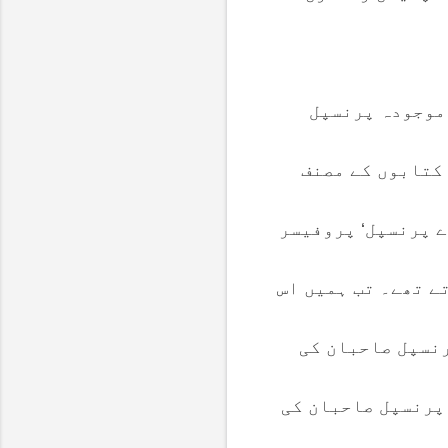
 موجودہ پرنسپل
 کتابوں کے مصنف
ے پرنسپل‘ پروفیسر
ے تھے۔ تب ہمیں اس
رنسپل صاحبان کی
پرنسپل صاحبان کی