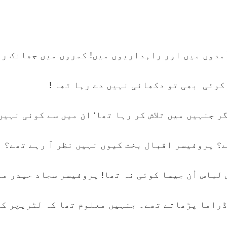
مدوں میں اور راہداریوں میں! کمروں میں جھانک رہ
کوئی بھی تو دکھائی نہیں دے رہا تھا !
ر جنہیں میں تلاش کر رہا تھا‘ ان میں سے کوئی نہیں
؟ پروفیسر اقبال بخت کیوں نہیں نظر آ رہے تھے؟ پ
لباس اُن جیسا کوئی نہ تھا! پروفیسر سجاد حیدر مل
راما پڑھاتے تھے۔ جنہیں معلوم تھا کہ لٹریچر کا