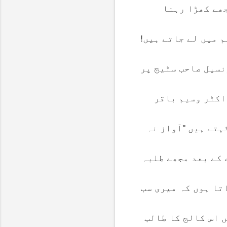
جھے کھڑا رہنا
 میں لے جاتے ہیں!
نسپل صاحب سٹیج پر
اکٹر وسیم باقر
تے ہیں ''آواز نہ
 کے بعد مجھے طلبہ
تا ہوں کہ میری سب
ں اس کالج کا طالب