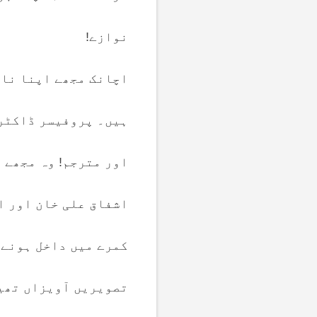
نوازے!
اچانک مجھے اپنا نام
ہیں۔ پروفیسر ڈاکٹر 
اور مترجم! وہ مجھے 
اشفاق علی خان اور ا
کمرے میں داخل ہونے 
تصویریں آویزاں تھیں