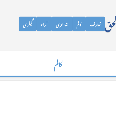
نظرانداز کرکے مرکزی مواد پر جائیں
لحق
تعارف
کالم
شاعری
آراء
گیلری
کالم