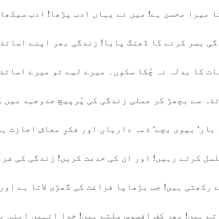
ا میرا محسن ہے! میں نے یہاں ادب پڑھا! ادب سیکھا
گی بسر کرنے کا ڈھنگ پایا! زندگی بھر اپنے اساتذ
ات کا بدلہ نہ چُکا سکوں۔ میرے لیے تو میرے اساتذ
ذہ سے بچھڑ کر عملی زندگی کی پُرپیچ جدوجہد میں ک
 بار‘ بیوی بچے‘ ذمہ داریاں اور فکرِ معاش اجازت ہ
سل کرتے رہیں! اور ان کی خدمت کریں! زندگی کی ضر
 رکھتی ہیں! جب بڑھاپا فراغت کی گھڑی لاتا ہے اور
ے ہیں! پھر کفِ افسوس ملتے ہیں! خدا انہیں اپنی ب