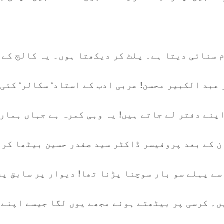
 سنائی دیتا ہے۔ پلٹ کر دیکھتا ہوں۔ یہ کالج کے
عبد الکبیر محسن! عربی ادب کے استاد‘ سکالر‘ کئی
اپنے دفتر لے جاتے ہیں! یہ وہی کمرہ ہے جہاں ہمار
ن کے بعد پروفیسر ڈاکٹر سید صفدر حسین بیٹھا کرت
سے پہلے سو بار سوچنا پڑنا تھا! دیوار پر سابق پ
۔ کرسی پر بیٹھتے ہوئے مجھے یوں لگا جیسے اپنے 