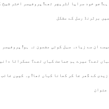
ہے! جو خود سراپا لٹریچر تھے! پروفیسر اختر شیخ کل
میں برٹرنڈ رسل کے مشکل
یسے ان سے زیادہ سہل کوئی مضمون نہ ہو! پروفیسر ا
ہاں تھے؟ میرے ہم جماعت کہاں تھے؟ مسکراتا دانی
زیدی کے گھر جا کر کھانا کہاں تھا! وہ کیوں غائب 
ا عنوان