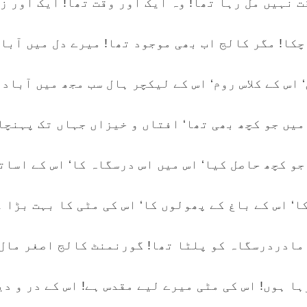
 نہیں مل رہا تھا! وہ ایک اور وقت تھا! ایک اور ز
چکا! مگر کالج اب بھی موجود تھا! میرے دل میں آباد
 اس کے کلاس روم‘ اس کے لیکچر ہال سب مجھ میں آباد 
میں جو کچھ بھی تھا‘ افتاں و خیزاں جہاں تک پہنچا
و کچھ حاصل کیا‘ اس میں اس درسگاہ کا‘ اس کے اسات
ا‘ اس کے باغ کے پھولوں کا‘ اس کی مٹی کا بہت بڑا ع
مادردرسگاہ کو پلٹا تھا! گورنمنٹ کالج اصغر مال!!
ا ہوں! اس کی مٹی میرے لیے مقدس ہے! اس کے در و دی