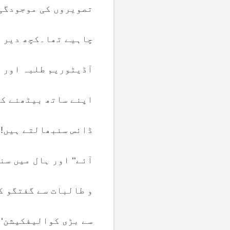
تصویروں کی موجودگی 
چاہیے تھا۔کچھ دیر ک
آڈیٹوریم طلبہ اور ط
اپنے ساتھ بیٹھنے کا
ڈائس سنبھالتے ہیں! و
آئے‘‘ اور ہال میں س
و طالبات سے گفتگو ک
سے بڑی کوالیفکیشن‘ 