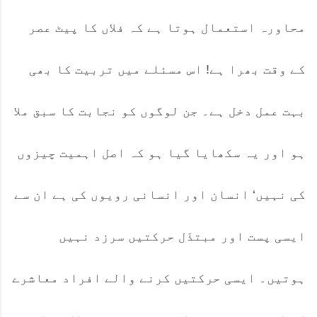
محاورہ استعمال ہوتا ہے کہ فلاں کا پیٹ عصر
کے وقت بھرا ہے! اس مسئلے میں تربیت کا بھی
بہت عمل دخل ہے۔ جن لوگوں کو نجابت کا سبق ملا
ہو اور یہ سکھایا گیا ہو کہ اصل اہمیت چیزوں
کی نہیں‘ انسان اور انسانی رویوں کی ہے ان سے
ایسی پست اور مبتذَل حرکتیں سرزد نہیں
ہوتیں۔ ایسی حرکتیں کرنے والے افراد معاشرے