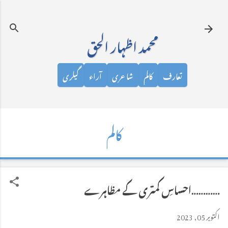
نظرانداز کرکے مرکزی مواد پر جائیں
محمد اظہار الحق
تعارف
کالم
شاعری
آراء
گیلری
کالم
…………احساسِ کمتری کے مظاہرے
اکتوبر 05, 2023