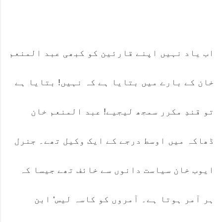
اب یاد نہیں اپنے قارئین کو کبھی عبد المنعم
خان کے بارے میں بتایا ہے کہ نہیں! بتایا ہے
تو قندِ مکرر سمجھ لیجیے! عبد المنعم خان
ڈھاکہ میں اوسط درجے کے ایک وکیل تھے۔ جنرل
ایوب خان سیاست دانوں سے خائف تھے جیسا کہ
ہر آمر ہوتا ہے۔ آمروں کو کاسہ لیس‘ ابن