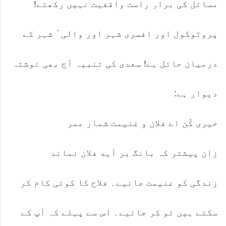
مسائل کی براہِ راست واقفیت نہیں رکھتے!
پروٹوکول اور افسری شہر اور والی ٔ شہر کے
درمیان حائل ہے! سعدی کی تنبیہ آج بھی نوشتہ
دیوار ہے:
خیری کُن اے فلان و غنیمت شمار عمر
زان پیشتر کہ بانگ بر آید فلان نماند
زندگی کو غنیمت جانیے۔ فلاح کا کوئی کام کر
سکتے ہیں تو کر جائیے۔ اس سے پہلے کہ آپ کے