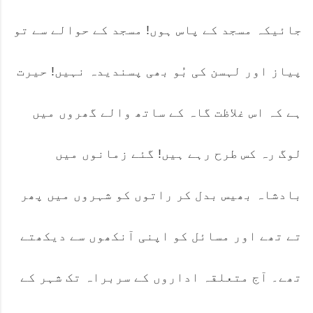
جائیکہ مسجد کے پاس ہوں! مسجد کے حوالے سے تو
پیاز اور لہسن کی بُو بھی پسندیدہ نہیں! حیرت
ہے کہ اس غلاظت گاہ کے ساتھ والے گھروں میں
لوگ رہ کس طرح رہے ہیں! گئے زمانوں میں
بادشاہ بھیس بدل کر راتوں کو شہروں میں پھر
تے تھے اور مسائل کو اپنی آنکھوں سے دیکھتے
تھے۔ آج متعلقہ اداروں کے سربراہ تک شہر کے