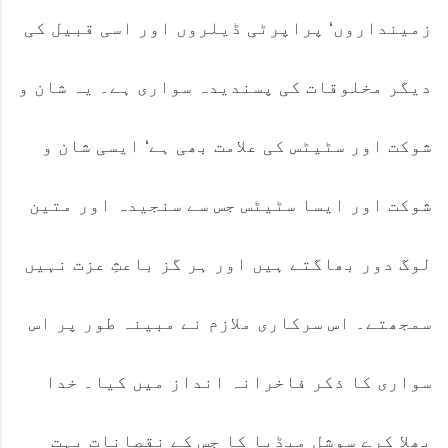
زمینداروں‘ پراپرٹی ڈیلروں اور اسی قبیل کی
دیگر مخلوقات کی پسندیدہ سواری ہے۔ یہ شان و
شوکت اور سٹیٹس کی علامت بھی ہے‘ ایسی شان و
شوکت اور ایسا سٹیٹس جس سے سنجیدہ اور متین
لوگ دور بھاگتے ہیں اور ہر گز باعثِ عزت نہیں
سمجھتے۔ اس سرکاری ملازم نے مبینہ طور پر اس
سواری کا ذکر فاخرانہ انداز میں کیا۔ خدا
بھلا کرے سوشل میڈیا کا جس کے نقصانات بہت