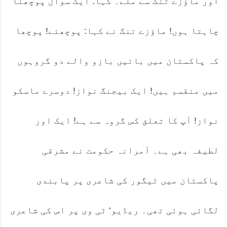
اور ماؤزے تنگ سے ملے۔ کہا: ایک سوال پوچھنا
چاہتا ہوں! ماؤزے تنگ نے کہا: پوچھئے! پوچھا
کہ پاکستان میں بائیں بازو والے دو گروہوں
میں منقسم ہیں! ایک بیجنگ نواز! دوسرے ماسکو
نواز! آپ کا تعلق کس گروہ سے ہے! ایک اور
لطیفہ بھی ہے۔ آمرانہ حکومت نے مشرقی
پاکستان میں ٹیگور کی شاعری پر پابندی
لگائی ہوئی تھی۔ ریڈیو‘ ٹی وی پر اس کی شاعری