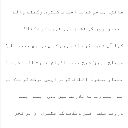
جائزہ ہے جو شدید احساسِ کمتری رکھنے والے
امیدواروں کی نشان دہی نہیں کر سکتا!!
کیا آپ تصور کر سکتے ہیں کہ چوہدری محمد علی‘
سرتاج عزیز‘ شیخ محمد اکرام‘ قدرت اللہ شہاب‘
مختار مسعود‘ الطاف گوہر ایسی حرکت کرتے؟ ہم
نے اپنے زمانۂ ملازمت میں بھی ایسے ایسے
درویش صفت افسر دیکھے کہ فقیری ان پر فخر