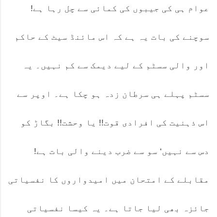
عوام ہی کی جیبوں کی کمائی سے چل رہا ہے!
سوچنے کی بات یہ ہے کہ اس مائنڈ سیٹ کے حاکم
اور والی سسٹم کے لیے دیمک سے کم نہیں۔ یہ
سسٹم پہلے ہی سرطان زدہ ہو چکا ہے۔ اوپر سے
اس ذہنیت کی افرادی قوت!! یا وحشت!! بگاڑ کو
دس سے نہیں‘ سو سے ضرب دینے والی بات ہے!
مقابلے کے امتحان میں امیدواروں کا نفسیاتی
جائزہ بھی لیا جاتا ہے۔ یہ کیسا نفسیاتی