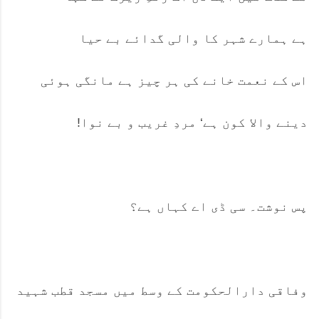
ہے ہمارے شہر کا والی گدائے بے حیا
اس کے نعمت خانے کی ہر چیز ہے مانگی ہوئی
دینے والا کون ہے‘ مردِ غریب و بے نوا!
پس نوشت۔ سی ڈی اے کہاں ہے؟
وفاقی دارالحکومت کے وسط میں مسجد قطب شہید