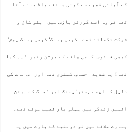
کے آبائی قصبے سے کوئی جاننے والا ملنے آتا
تھا تو وہ اسے گورنر ہاؤس میں اپنی شان و
شوکت دکھاتے تھے۔ کبھی پلنگ‘ کبھی پلنگ پوش‘
کبھی فانوس‘ کبھی چائے کے برتن وغیرہ! یہ کیا
تھا؟ یہ شدید احساسِ کمتری تھا اور اس بات کی
دلیل کہ اچھے بستر‘ پلنگ اور ڈھنگ کے برتن
انہیں زندگی میں پہلی بار نصیب ہوئے تھے۔
ہمارے علاقے میں نو دولتیے کے بارے میں یہ