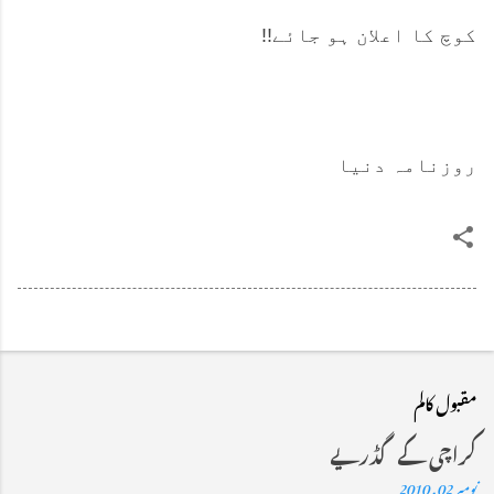
کوچ کا اعلان ہو جائے!!
روزنامہ دنیا
مقبول کالم
کراچی کے گڈریے
نومبر 02, 2010