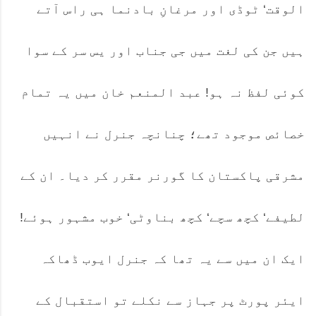
الوقت‘ ٹوڈی اور مرغانِ بادنما ہی راس آتے
ہیں جن کی لغت میں جی جناب اور یس سر کے سوا
کوئی لفظ نہ ہو! عبد المنعم خان میں یہ تمام
خصائص موجود تھے؛ چنانچہ جنرل نے انہیں
مشرقی پاکستان کا گورنر مقرر کر دیا۔ ان کے
لطیفے‘ کچھ سچے‘ کچھ بناوٹی‘ خوب مشہور ہوئے!
ایک ان میں سے یہ تھا کہ جنرل ایوب ڈھاکہ
ایئر پورٹ پر جہاز سے نکلے تو استقبال کے