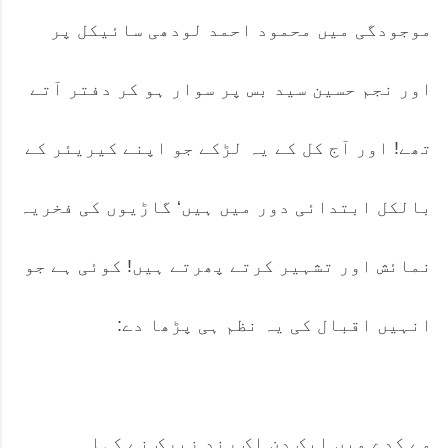
موجودگی میں محمود احمد لودھی سائیکل پر
اور نجم حسین سید بس پر سوار ہو کر دفتر آتے
تھے! اور آج کل کے یہ لڑکے جو اپنے کیریئر کے
بالکل ابتدائی دور میں ہیں‘ گاڑیوں کی فخریہ
نمائش اور تشہیر کرتے پھرتے ہیں! کوئی ہے جو
انہیں اقبال کی یہ نظم ہی پڑھا دے:
مے کدے میں ایک دن اک رندِ زیرک نے کہا