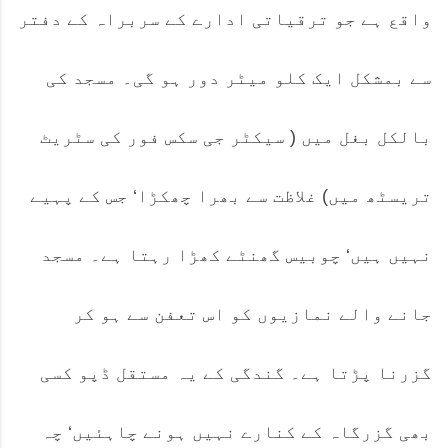
واقع ہے جو ترقیاتی ادارے کے سربراہ کے دفتر
سے بمشکل ایک کلو میٹر دور ہو گی۔ مسجد کی
بالکل بغل میں ( سیکٹر جی سکس فور کی سٹریٹ
تریسٹھ میں) غلاظت سے بھرا چھکڑا‘ جس کے پہیے
نہیں ہیں‘ چوبیس گھنٹے کھڑا رہتا ہے۔ مسجد
جانے والے نمازیوں کو اس تعفن سے ہو کر
گزرنا پڑتا ہے۔ گندگی کے یہ مستقل ڈپو کسی
بھی گزرگاہ کے کنارے نہیں ہونے چاہئیں‘ چہ