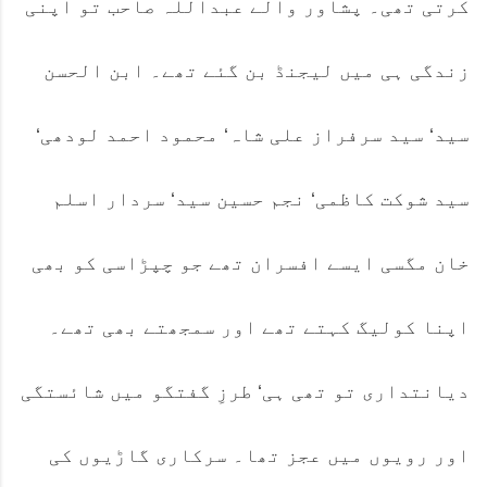
کرتی تھی۔ پشاور والے عبداللہ صاحب تو اپنی
زندگی ہی میں لیجنڈ بن گئے تھے۔ ابن الحسن
سید‘ سید سرفراز علی شاہ‘ محمود احمد لودھی‘
سید شوکت کاظمی‘ نجم حسین سید‘ سردار اسلم
خان مگسی ایسے افسران تھے جو چپڑاسی کو بھی
اپنا کولیگ کہتے تھے اور سمجھتے بھی تھے۔
دیانتداری تو تھی ہی‘ طرزِ گفتگو میں شائستگی
اور رویوں میں عجز تھا۔ سرکاری گاڑیوں کی