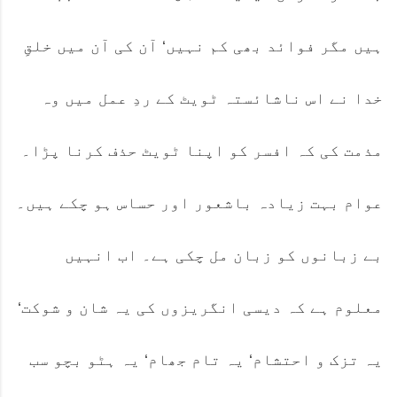
ہیں مگر فوائد بھی کم نہیں‘ آن کی آن میں خلقِ
خدا نے اس ناشائستہ ٹویٹ کے ردِ عمل میں وہ
مذمت کی کہ افسر کو اپنا ٹویٹ حذف کرنا پڑا۔
عوام بہت زیادہ باشعور اور حساس ہو چکے ہیں۔
بے زبانوں کو زبان مل چکی ہے۔ اب انہیں
معلوم ہے کہ دیسی انگریزوں کی یہ شان و شوکت‘
یہ تزک و احتشام‘ یہ تام جھام‘ یہ ہٹو بچو سب