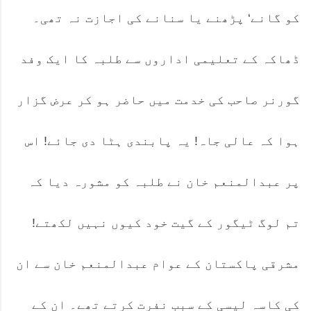
کو گانے‘ پڑھنے یا سنانے کی اجازت نہ تھی۔
ڈھاکہ کے تعلیمی اداروں سے طلبہ کا ایک وفد
گورنر صاحب کی خدمت میں حاضر ہو کر عرض گزار
ہوا کہ عالی جاہ! یہ پابندی ہٹا دی جائے! اس
پر عبدالمنعم خان نے طلبہ کو مشورہ دیا کہ
تم لوگ ٹیگور کے گیت خود کیوں نہیں لکھتے!
مشرقی پاکستان کے عوام عبدالمنعم خان سے ان
کی کاسہ لیسی کے سبب نفرت کرتے تھے۔ ان کے