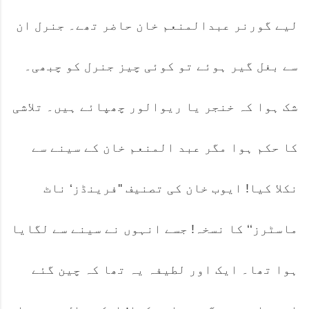
لیے گورنر عبدالمنعم خان حاضر تھے۔ جنرل ان
سے بغل گیر ہوئے تو کوئی چیز جنرل کو چبھی۔
شک ہوا کہ خنجر یا ریوالور چھپائے ہیں۔ تلاشی
کا حکم ہوا مگر عبد المنعم خان کے سینے سے
نکلا کیا! ایوب خان کی تصنیف ''فرینڈز‘ ناٹ
ماسٹرز‘‘ کا نسخہ! جسے انہوں نے سینے سے لگایا
ہوا تھا۔ ایک اور لطیفہ یہ تھا کہ چین گئے