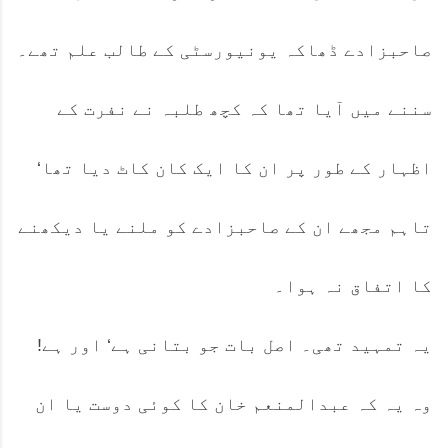
صاحبزادے ڈھاکہ یونیورسٹی کے طالب علم تھے۔
سننے میں آیا تھا کہ کچھ طلبہ نے نفرت کے
اظہار کے طور پر ان کا ایک کان کاٹ دیا تھا‘
تاہم مجھے ان کے صاحبزادے کو ملنے یا دیکھنے
کا اتفاق نہ ہوا۔
یہ تمہید تھی۔ اصل بات جو بتانی ہے‘ اور ہے!
وہ یہ کہ عبدالمنعم خان کا کوئی دوست یا ان