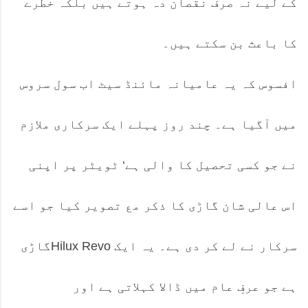
کے لیے نہ صرف نقصان دہ ہوتے ہیں بلکہ خطرے
کا باعث بن سکتے ہیں۔
افسوس کہ یہ عامیانہ مائنڈ سیٹ اب سول سروس
میں آگیا ہے۔ چند روز پہلے ایک سرکاری ملازم
نے جو کسی تحصیل کا والی ہے‘ ٹویٹر پر اپنی
اس عالی شان گاڑی کا ذکر مع تصویر کیا جو اسے
سرکار نے لے کر دی ہے۔ یہ ایک Hilux Revoگاڑی
ہے جو عرفِ عام میں ڈالا کہلاتی ہے اور