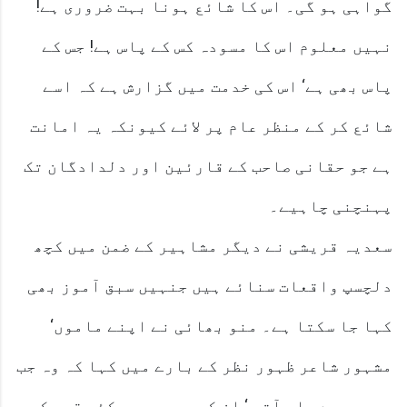
گواہی ہو گی۔ اس کا شائع ہونا بہت ضروری ہے!
نہیں معلوم اس کا مسودہ کس کے پاس ہے! جس کے
پاس بھی ہے‘ اس کی خدمت میں گزارش ہے کہ اسے
شائع کر کے منظر عام پر لائے کیونکہ یہ امانت
ہے جو حقانی صاحب کے قارئین اور دلدادگان تک
پہنچنی چاہیے۔
سعدیہ قریشی نے دیگر مشاہیر کے ضمن میں کچھ
دلچسپ واقعات سنائے ہیں جنہیں سبق آموز بھی
کہا جا سکتا ہے۔ منو بھائی نے اپنے ماموں‘
مشہور شاعر ظہور نظر کے بارے میں کہا کہ وہ جب
بھی میرے پاس آتے ‘ ان کی جیبوں سے کئی قسم کی