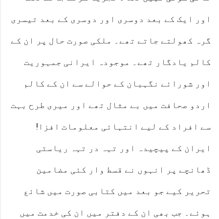
اور ایک کے بعد دوسری اور دوسری کے بعد تیسری
گرہ کھولتے جاتے تھے۔ ملکی صورت حال پر ان کے
کالم یادگار تھے۔ موجودہ ایرانی جمہوریت
اور شورائے نگہبان کے حوالے سے ان کے کالم
اردو صحافت میں بے مثال تھے اور میری طرح بہت
سے افراد کے لیے انتہائی معلومات افزا!
ایران کے پیچیدہ اور تہہ در تہہ ریاستی
ڈھانچے پر انہوں نے قسط وار کئی مضامین
تحریر کیے جو بعد میں کتابی صورت میں شائع
ہوئے۔ جب بھی ان کے دفتر میں ان کی خدمت میں