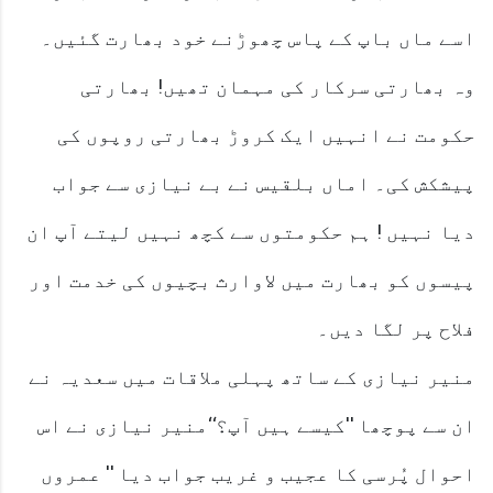
اسے ماں باپ کے پاس چھوڑنے خود بھارت گئیں۔
وہ بھارتی سرکار کی مہمان تھیں! بھارتی
حکومت نے انہیں ایک کروڑ بھارتی روپوں کی
پیشکش کی۔ اماں بلقیس نے بے نیازی سے جواب
دیا نہیں ! ہم حکومتوں سے کچھ نہیں لیتے آپ ان
پیسوں کو بھارت میں لاوارث بچیوں کی خدمت اور
فلاح پر لگا دیں۔
منیر نیازی کے ساتھ پہلی ملاقات میں سعدیہ نے
ان سے پوچھا ''کیسے ہیں آپ؟‘‘منیر نیازی نے اس
احوال پُرسی کا عجیب و غریب جواب دیا '' عمروں