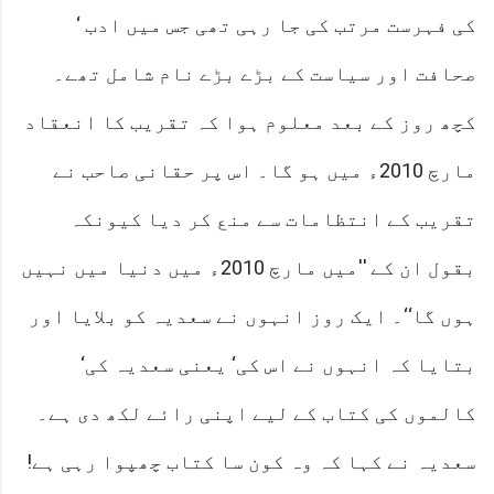
کی فہرست مرتب کی جا رہی تھی جس میں ادب ‘
صحافت اور سیاست کے بڑے بڑے نام شامل تھے۔
کچھ روز کے بعد معلوم ہوا کہ تقریب کا انعقاد
مارچ 2010ء میں ہو گا۔ اس پر حقانی صاحب نے
تقریب کے انتظامات سے منع کر دیا کیونکہ
بقول ان کے ''میں مارچ 2010ء میں دنیا میں نہیں
ہوں گا‘‘۔ ایک روز انہوں نے سعدیہ کو بلایا اور
بتایا کہ انہوں نے اس کی‘ یعنی سعدیہ کی‘
کالموں کی کتاب کے لیے اپنی رائے لکھ دی ہے۔
سعدیہ نے کہا کہ وہ کون سا کتاب چھپوا رہی ہے!