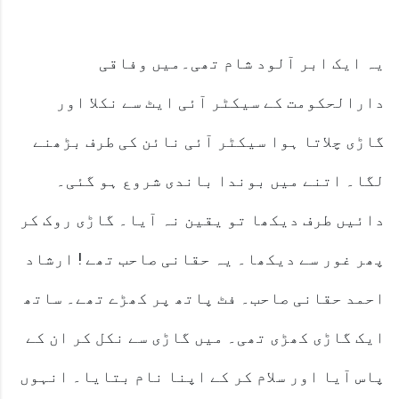
یہ ایک ابر آلود شام تھی۔میں وفاقی
دارالحکومت کے سیکٹر آئی ایٹ سے نکلا اور
گاڑی چلاتا ہوا سیکٹر آئی نائن کی طرف بڑھنے
لگا۔ اتنے میں بوندا باندی شروع ہو گئی۔
دائیں طرف دیکھا تو یقین نہ آیا۔ گاڑی روک کر
پھر غور سے دیکھا۔ یہ حقانی صاحب تھے ! ارشاد
احمد حقانی صاحب۔ فٹ پاتھ پر کھڑے تھے۔ ساتھ
ایک گاڑی کھڑی تھی۔ میں گاڑی سے نکل کر ان کے
پاس آیا اور سلام کر کے اپنا نام بتایا۔ انہوں