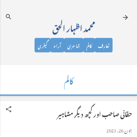
نظرانداز کرکے مرکزی مواد پر جائیں
محمد اظہار الحق
تعارف
کالم
شاعری
آراء
گیلری
کالم
حقانی صاحب اور کچھ دیگر مشاہیر
جون 26, 2023