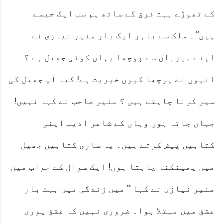
کے تھوڑے بہت فرق کے ساتھ ہم سب ایک جیسے
ہیں‘‘۔ ملک سے باہر ایک بار منیر نیازی نے
اپنے میزبان سے پوچھا یہاں کوئی جھیل ہے ؟
انہوں نے پوچھا کیوں خیریت ہے! کیا آپ جھیل کی
سیر کرنا چاہتے ہیں ؟ منیر صاحب نے کہا نہیں!
جہاں جاتا ہوں وہاں کے شاعر ادیب اپنی
کتابیں پیش کرتے ہیں۔ یہ ساری کتابیں جھیل
میں پھینکنا چاہتا ہوں! ایک سوال کے جواب میں
منیر نیازی نے کہا '' میں زندگی میں بہت بار
عشق میں مبتلا ہوا۔ ضروری نہیں کہ عشق پوری