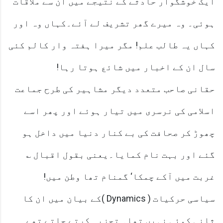
ایک خوشگوار حادثے کے نتیجے میں ان سے ملاقات
ہوئی۔ وہ میرے گھر تشریف لے آئے۔کہاں وہ اور
کہاں یہ طالب علم! مگر میرا ہفتہ وار کالم کئی
سال ان کے اخبار میں شائع ہوتا رہا!
حقانی صاحب متعدد دیگر مشاہیر کی طرح جماعت
اسلامی کی نرسری میں تیار ہوئے اور پھر اسے
چھوڑ کر صحافت کی بے کنار دنیا میں داخل ہو
گئے اور بہت نام کمایا۔یعنی بقول اقبال ؎
غربت میں آکے چمکا‘ گمنام تھا وطن میں!
سیاسی حرکیات ( Dynamics )کے بیان میں ان کا
ثانی کوئی نہیں تھا۔ تجزیہ کرتے جاتے تھے