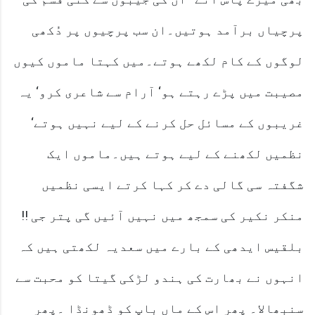
پرچیاں برآمد ہوتیں۔ان سب پرچیوں پر دُکھی
لوگوں کے کام لکھے ہوتے۔میں کہتا ماموں کیوں
مصیبت میں پڑے رہتے ہو‘ آرام سے شاعری کرو‘ یہ
غریبوں کے مسائل حل کرنے کے لیے نہیں ہوتے‘
نظمیں لکھنے کے لیے ہوتے ہیں۔ماموں ایک
شگفتہ سی گالی دے کر کہا کرتے ایسی نظمیں
منکر نکیر کی سمجھ میں نہیں آئیں گی پتر جی !!
بلقیس ایدھی کے بارے میں سعدیہ لکھتی ہیں کہ
انہوں نے بھارت کی ہندو لڑکی گیتا کو محبت سے
سنبھالا۔ پھر اس کے ماں باپ کو ڈھونڈا ۔پھر