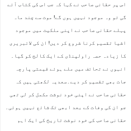
اس پر حقانی صاحب نے کہا کہ جب اس کی کتاب آئے
گی تو وہ موجود نہیں ہوں گے! موت سے چند ماہ
پہلے حقانی صاحب نے اپنی ملکیت میں موجود
اشیا تقسیم کرنا شروع کر دیں! ان کی لائبریری
کا زیادہ حصہ راولپنڈی کے ایک کالج کو گیا۔
انہوں نے تحائف میں ملے ہوئے قیمتی پارچہ
جات بھی تقسیم کر دیے۔سعدیہ لکھتی ہیں کہ
حقانی صاحب نے اپنی خود نوشت مکمل کر لی تھی
جو ان کی وفات کے بعد ابھی تک شائع نہیں ہوئی۔
حقانی صاحب کی خود نوشت تاریخ کی ایک اہم