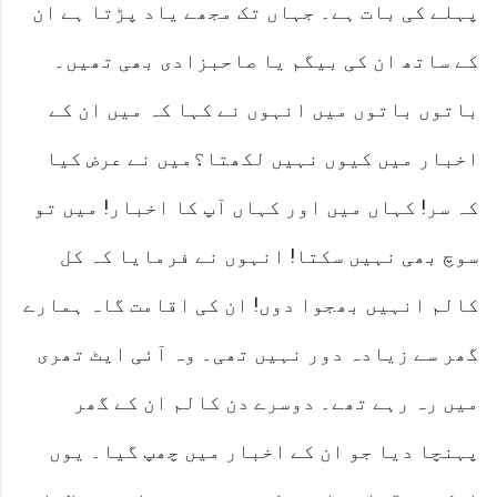
پہلے کی بات ہے۔ جہاں تک مجھے یاد پڑتا ہے ان
کے ساتھ ان کی بیگم یا صاحبزادی بھی تھیں۔
باتوں باتوں میں انہوں نے کہا کہ میں ان کے
اخبار میں کیوں نہیں لکھتا؟میں نے عرض کیا
کہ سر! کہاں میں اور کہاں آپ کا اخبار! میں تو
سوچ بھی نہیں سکتا! انہوں نے فرمایا کہ کل
کالم انہیں بھجوا دوں! ان کی اقامت گاہ ہمارے
گھر سے زیادہ دور نہیں تھی۔ وہ آئی ایٹ تھری
میں رہ رہے تھے۔ دوسرے دن کالم ان کے گھر
پہنچا دیا جو ان کے اخبار میں چھپ گیا۔ یوں