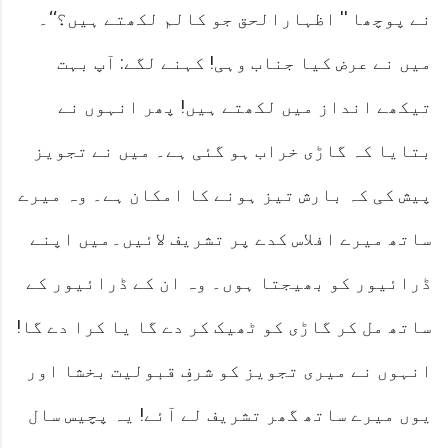
نے پوچھا '' اظہارالحق جو کالم لکھتے ہیں؟‘‘۔
میں نے عرض کیا جناب وہی! کہنے لگے: آپ بہت
تیکھے انداز میں لکھتے ہیں! پھر انہوں نے
بتایا کہ گاڑی خراب ہو گئی ہے۔ میں نے تجویز
پیش کی کہ بارش تیز ہونے کا امکان ہے۔ وہ میرے
ساتھ میرے افلاس کدے پر تشریف لائیں۔میں اپنے
ڈرائیور کو بھیجتا ہوں۔ وہ ان کے ڈرائیور کے
ساتھ مل کر گاڑی کو ٹھیک کر دے گا یا کرا دے گا!
انہوں نے میری تجویز کو شرفِ قبولیت بخشا اور
یوں میرے ساتھ گھر تشریف لے آئے! یہ پچیس سال