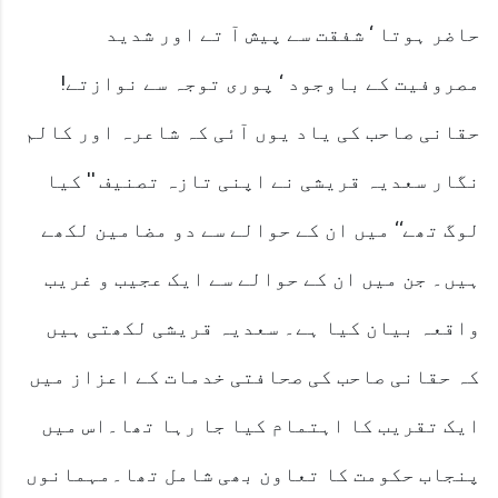
حاضر ہوتا ‘ شفقت سے پیش آ تے اور شدید
مصروفیت کے باوجود ‘ پوری توجہ سے نوازتے!
حقانی صاحب کی یاد یوں آئی کہ شاعرہ اور کالم
نگار سعدیہ قریشی نے اپنی تازہ تصنیف '' کیا
لوگ تھے‘‘ میں ان کے حوالے سے دو مضامین لکھے
ہیں۔ جن میں ان کے حوالے سے ایک عجیب و غریب
واقعہ بیان کیا ہے۔ سعدیہ قریشی لکھتی ہیں
کہ حقانی صاحب کی صحافتی خدمات کے اعزاز میں
ایک تقریب کا اہتمام کیا جا رہا تھا۔اس میں
پنجاب حکومت کا تعاون بھی شامل تھا۔مہمانوں