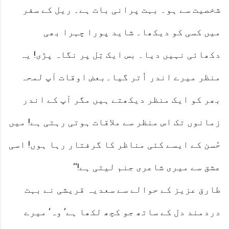
شخصیت سے ہو۔ بہت پرانی بات ہے۔ ریل کے سفر
میں کسی کو دیکھا۔ شاید پورا چہرا بھی
دکھائی نہیں دیا۔ بس ایک تِل پر نگاہ پڑی! یہ
منظر میرے اندر اُتر گیا۔بعض اوقات آپ لمحہ
بھر کو ایک منظر دیکھتے ہیں مگر آپ کے اندر
زمانوں تک اس منظر سے ملاقات ہوتی رہتی ہے! میں
حُسن کے ایسے کئی مناظر کا گرفتار رہا ہوں! اسی
عشق سے میری شاعری جنم لیتی ہے!‘‘
طارق عزیز کے حوالے سے سعدیہ قریشی نے بہت
دردمند دل کے ساتھ جو کچھ لکھا ہے‘ وہ‘ میرے