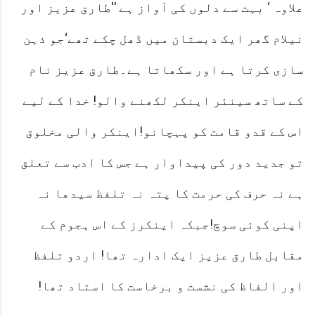
علاوہ ‘ بہت سے دلوں کی آواز ہے ''طارق عزیز اور
نیلام گھر ایک دبستان میں ڈھل چکے تھے‘جو ذہن
سازی کرتا ہے اور سکھاتا ہے۔طارق عزیز نام
کے ساتھ سینئر اینکر لکھنے والو! خدا کے لیے
اس کے قدو قامت کو پہچانو!اینکر والی مخلوق
تو جدید دور کی پیداوار ہے جس کا ادب سے تعلق
ہے نہ حرف کی حرمت کا پتہ نہ تلفظ سیدھا نہ
اپنی کوئی سوچ!جبکہ اینکرز کے اس ہجوم کے
مقابل طارق عزیز ایک ادارہ تھا! اردو تلفظ
اور الفاظ کی نشست و برخاست کا استاد تھا!