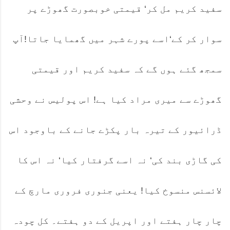
سفید کریم مل کر‘ قیمتی خوبصورت گھوڑے پر
سوار کر کے‘اسے پورے شہر میں گھمایا جاتا!آپ
سمجھ گئے ہوں گے کہ سفید کریم اور قیمتی
گھوڑے سے میری مراد کیا ہے! اس پولیس نے وحشی
ڈرائیور کے تیرہ بار پکڑے جانے کے باوجود اس
کی گاڑی بند کی‘ نہ اسے گرفتار کیا‘ نہ اس کا
لائسنس منسوخ کیا! یعنی جنوری فروری مارچ کے
چار چار ہفتے اور اپریل کے دو ہفتے۔ کل چودہ