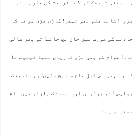
ہے۔یعنی ٹریفک کی لا قانونیت کی فکر ہے نہ
پروا! شاید علم بھی نہیں! گاڑی بڑی ہو تا کہ
حادثے کی صورت میں جان بچ جائے! تو پھر عالی
جاہ! عوام کو بھی بڑی گاڑیاں مہیا کیجیے تا
کہ وہ بھی اس قتلِ عام سے بچ سکیں! رہی ٹریفک
پولیس ! تو چوڑیاں اور لپ سٹک بازار میں عام
دستیاب ہے !