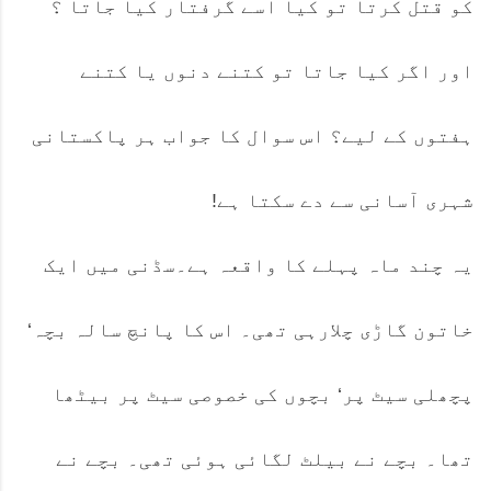
کو قتل کرتا تو کیا اسے گرفتار کیا جاتا ؟
اور اگر کیا جاتا تو کتنے دنوں یا کتنے
ہفتوں کے لیے؟ اس سوال کا جواب ہر پاکستانی
شہری آسانی سے دے سکتا ہے!
یہ چند ماہ پہلے کا واقعہ ہے۔سڈنی میں ایک
خاتون گاڑی چلارہی تھی۔ اس کا پانچ سالہ بچہ‘
پچھلی سیٹ پر‘ بچوں کی خصوصی سیٹ پر بیٹھا
تھا۔ بچے نے بیلٹ لگائی ہوئی تھی۔ بچے نے