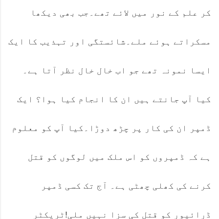
کر علم کے نور میں لائے تھے۔جب بھی دیکھا
مسکراتے ہوئے ملے۔شائستگی اور تہذیب کا ایک
ایسا نمونہ تھے جو اب خال خال نظر آتا ہے۔
کیا آپ جانتے ہیں ان کا انجام کیا ہوا؟ ایک
ڈمپر ان کی کار پر چڑھ دوڑا۔کیا آپ کو معلوم
ہے کہ ڈمپروں کو اس ملک میں لوگوں کو قتل
کرنے کی کھلی چھٹی ہے۔ آج تک کسی ڈمپر
ڈرائیور کو قتل کی سزا نہیں ملی!ٹریکٹر