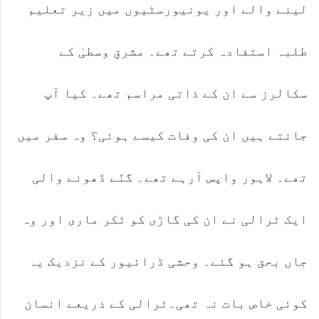
لینے والے اور یونیورسٹیوں میں زیر تعلیم
طلبہ استفادہ کرتے تھے۔ مشرقِ وسطیٰ کے
سکالرز سے ان کے ذاتی مراسم تھے۔ کیا آپ
جانتے ہیں ان کی وفات کیسے ہوئی؟ وہ سفر میں
تھے۔ لاہور واپس آرہے تھے۔ گنّے ڈھونے والی
ایک ٹرالی نے ان کی گاڑی کو ٹکر ماری اور وہ
جاں بحق ہو گئے۔ وحشی ڈرائیور کے نزدیک یہ
کوئی خاص بات نہ تھی۔ٹرالی کے ذریعے انسان