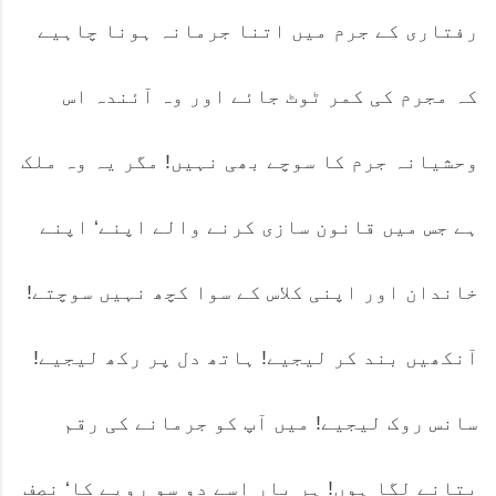
رفتاری کے جرم میں اتنا جرمانہ ہونا چاہیے
کہ مجرم کی کمر ٹوٹ جائے اور وہ آئندہ اس
وحشیانہ جرم کا سوچے بھی نہیں! مگر یہ وہ ملک
ہے جس میں قانون سازی کرنے والے اپنے‘ اپنے
خاندان اور اپنی کلاس کے سوا کچھ نہیں سوچتے!
آنکھیں بند کر لیجیے! ہاتھ دل پر رکھ لیجیے!
سانس روک لیجیے! میں آپ کو جرمانے کی رقم
بتانے لگا ہوں! ہر بار اسے دو سو روپے کا‘ نصف