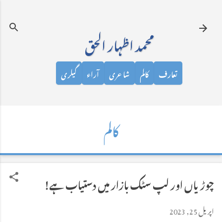
نظرانداز کرکے مرکزی مواد پر جائیں
محمد اظہار الحق
تعارف
کالم
شاعری
آراء
گیلری
کالم
چوڑیاں اور لپ سٹک بازار میں دستیاب ہے!
اپریل 25, 2023