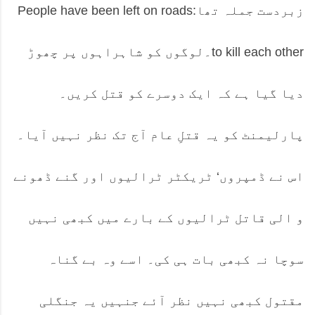
زبردست جملہ تھا:People have been left on roads
to kill each other۔لوگوں کو شاہراہوں پر چھوڑ
دیا گیا ہے کہ ایک دوسرے کو قتل کریں۔
پارلیمنٹ کو یہ قتلِ عام آج تک نظر نہیں آیا۔
اس نے ڈمپروں‘ ٹریکٹر ٹرالیوں اور گنے ڈھونے
و الی قاتل ٹرالیوں کے بارے میں کبھی نہیں
سوچا نہ کبھی بات ہی کی۔ اسے وہ بے گناہ
مقتول کبھی نہیں نظر آئے جنہیں یہ جنگلی