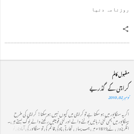
روزنامہ دنیا
مقبول کالم
کراچی کے گڈریے
نومبر 02, 2010
اگر یہ سنگاپور میں ہو سکتا ہے تو کراچی میں کیوں نہیں ہو سکتا! کراچی کی طرح
سنگاپور میں بھی کئی زبانیں بولنے والے اور کئی قومیتیں رکھنے والے لوگ بستے ہیں۔
انگریزوں نے 1819ء میں جب یہاں تجارتی چوکی قائم کی تو سنگاپور کی آبادی نو سو