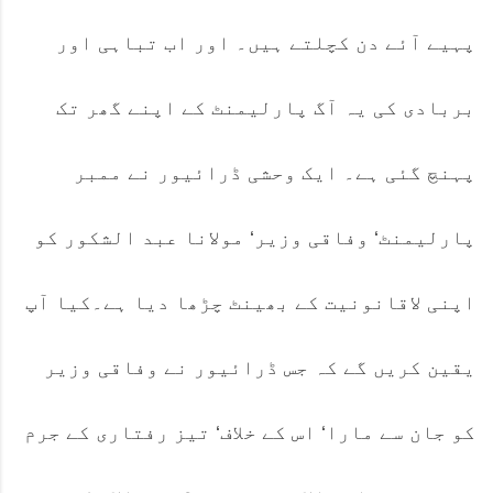
پہیے آئے دن کچلتے ہیں۔ اور اب تباہی اور
بربادی کی یہ آگ پارلیمنٹ کے اپنے گھر تک
پہنچ گئی ہے۔ ایک وحشی ڈرائیور نے ممبر
پارلیمنٹ‘ وفاقی وزیر‘ مولانا عبد الشکور کو
اپنی لاقانونیت کے بھینٹ چڑھا دیا ہے۔کیا آپ
یقین کریں گے کہ جس ڈرائیور نے وفاقی وزیر
کو جان سے مارا‘ اس کے خلاف‘ تیز رفتاری کے جرم