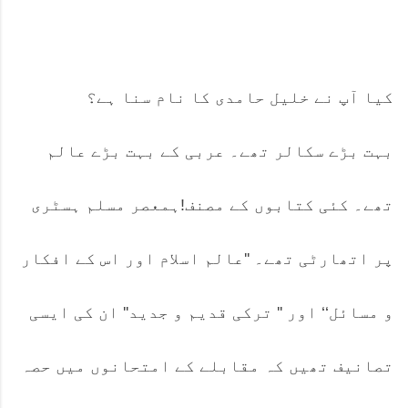
کیا آپ نے خلیل حامدی کا نام سنا ہے؟
بہت بڑے سکالر تھے۔ عربی کے بہت بڑے عالم
تھے۔ کئی کتابوں کے مصنف!ہمعصر مسلم ہسٹری
پر اتھارٹی تھے۔ ''عالم اسلام اور اس کے افکار
و مسائل‘‘ اور '' ترکی قدیم و جدید'' ان کی ایسی
تصانیف تھیں کہ مقابلے کے امتحانوں میں حصہ