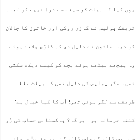
یوں کیا کہ بیلٹ کو سینے سے ذرا نیچے کر لیا۔
ٹریفک پولیس نے گاڑی روکی اور خاتون کا چالان
کر دیا۔خاتون نے دلیل دی کہ گاڑی چلاتے ہوئے
وہ پیچھے بیٹھے ہوئے بچے کو کیسے دیکھ سکتی
تھی۔ مگر پولیس کی دلیل تھی کہ بیلٹ غلط
طریقے سے لگی ہوئی تھی! آپ کا کیا خیال ہے‘
کتنا جرمانہ ہوا ہو گا؟ پاکستانی حساب کی رُو
سے بیس ڈالر؟ پچاس ڈالر؟ نہیں جناب! جرمانہ