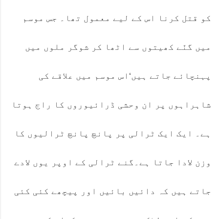
کو قتل کرنا اس کے لیے معمول تھا۔ جس موسم
میں گنّے کھیتوں سے اٹھا کر شوگر ملوں میں
پہنچائے جاتے ہیں‘اس موسم میں علاقے کی
شاہراہوں پر ان وحشی ڈرائیوروں کا راج ہوتا
ہے۔ ایک ایک ٹرالی پر پانچ پانچ ٹرالیوں کا
وزن لادا جاتا ہے۔گنے ٹرالی کے اوپر یوں لادے
جاتے ہیں کہ دائیں بائیں اور پیچھے کئی کئی