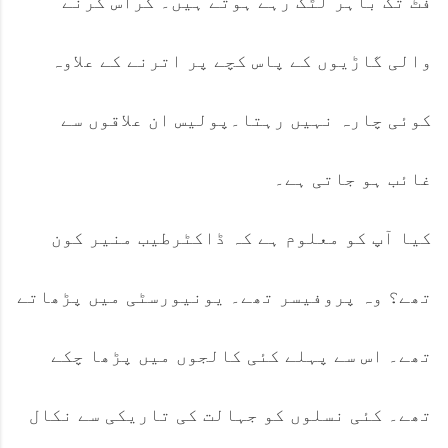
فٹ تک باہر لٹک رہے ہوتے ہیں۔ کراس کرنے
والی گاڑیوں کے پاس کچے پر اترنے کے علاوہ
کوئی چارہ نہیں رہتا۔پولیس ان علاقوں سے
غائب ہو جاتی ہے۔
کیا آپ کو معلوم ہے کہ ڈاکٹرطیب منیر کون
تھے؟ وہ پروفیسر تھے۔ یونیورسٹی میں پڑھاتے
تھے۔ اس سے پہلے کئی کالجوں میں پڑھا چکے
تھے۔ کئی نسلوں کو جہالت کی تاریکی سے نکال