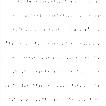
میں تیرہ بار چالان ہوئے ہیں؟ یہ چالان کتنے
عرصہ کے دوران ہوئے؟ صرف ساڑھے تین ماہ کے
دوران! جنوری سے لے کر پندرہ اپریل تک! پندرہ
اپریل ہی کو وفاقی وزیر کو اس قاتل نے مارا !
آپ کا کیا خیال ہے‘ ہر چالان پر اس وحشی انسان
نما جانور کو کتنے روپے کا جرمانہ کیا گیا
ہوگا؟ آپ یقینا کہیں گے کہ چونکہ تیز رفتاری
انسانوں کی ہلاکت کا سبب بنتی ہے اس لیے تیز