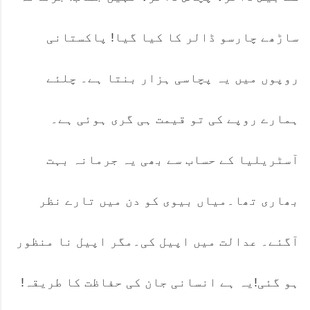
ساڑھے چارسو ڈالر کا کیا گیا! پاکستانی
روپوں میں یہ پچاسی ہزار بنتا ہے۔ چلئے
ہمارے روپے کی تو قیمت ہی گری ہوئی ہے۔
آسٹریلیا کے حساب سے بھی یہ جرمانہ بہت
بھاری تھا۔میاں بیوی کو دن میں تارے نظر
آگئے۔ عدالت میں اپیل کی۔مگر اپیل نا منظور
ہو گئی!یہ ہے انسانی جان کی حفاظت کا طریقہ!