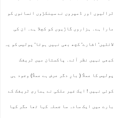
ٹرالیوں اور ڈمپروں نے سینکڑوں انسانوں کو
مارا ہے۔ ہزاروں گاڑیوں کو کچلا ہے۔ ان کی
لائٹیں‘ اشارے‘ کچھ بھی نہیں ہوتا‘ پولیس کو یہ
کبھی نہیں نظر آئے۔ پاکستان میں ٹریفک
پولیس کا عملاً ( بارِ دگر عرض ہے عملاً) وجود ہی
کوئی نہیں ! ایک غیر ملکی نے ہماری ٹریفک کے
بارے میں ایک سادہ سا جملہ کہا تھا مگر کیا