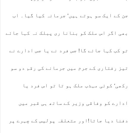
جن کے ایک سو ہوتے ہیں‘ جرمانہ کیا گیا۔ اب
بھی اگر اس ملک کو بنانا ری پبلک نہ کہا جائے
تو کب کہا جائے گا! جس فرد نے یا جس ادارے نے
تیز رفتاری کے جرم میں جرمانے کی رقم دو سو
رکھی‘ کوئی مہذب ملک ہو تا تو اس فرد یا
ادارے کو وفاقی وزیر کے ساتھ ہی قبر میں
دفنا دیا جاتا!اور متعلقہ پولیس کے چہرے پر