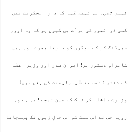
نہیں تھی۔ یہ نہیں کہا کہ دار الحکومت میں
کسی ڈرائیور کی جرأت ہی کیوں ہو کہ وہ اوور
سپیڈنگ کر کے لوگوں کو مارتا پھرے۔ وہ بھی
شاہراہِ دستور پر! ایوانِ صدر اور وزیر اعظم
کے دفتر کے سامنے! پارلیمنٹ کی بغل میں!
وزارتِ داخلہ کی ناک کے عین نیچے ! یہ ہے وہ
رویہ جس نے اس ملک کو اس حالِ زبوں تک پہنچایا