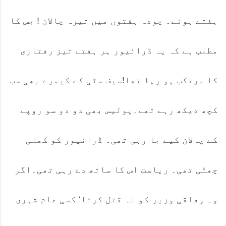
ہفتے ہوئے۔ چودہ ہفتوں میں تیرہ چالان ! جس کا
مطلب ہے کہ یہ ڈرائیور ہر ہفتے تیز رفتاری
کا مرتکب ہو رہا تھا!سیف سٹی کے کیمرے بھی سب
کچھ دیکھ رہے تھے۔پولیس بھی دو دو سو روپے
کے چالان کیے جا رہی تھی۔ ڈرائیور کو کھلی
چھٹی تھی۔ ریاست اس کا ساتھ دے رہی تھی۔اگر
وہ وفاقی وزیر کو نہ قتل کرتا‘ کسی عام شہری