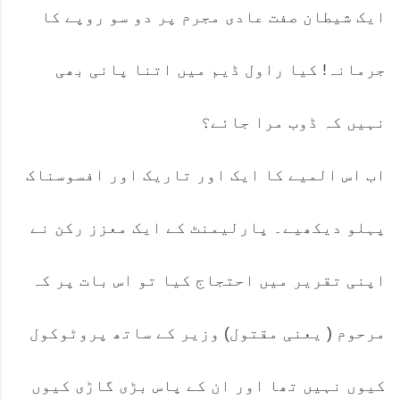
ایک شیطان صفت عادی مجرم پر دو سو روپے کا
جرمانہ! کیا راول ڈیم میں اتنا پانی بھی
نہیں کہ ڈوب مرا جائے؟
اب اس المیے کا ایک اور تاریک اور افسوسناک
پہلو دیکھیے۔ پارلیمنٹ کے ایک معزز رکن نے
اپنی تقریر میں احتجاج کیا تو اس بات پر کہ
مرحوم ( یعنی مقتول) وزیر کے ساتھ پروٹوکول
کیوں نہیں تھا اور ان کے پاس بڑی گاڑی کیوں