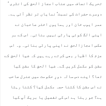
تحریک انصاف میں جناب اعجاز الحق کی انٹری ‘
دوسرے حضرات کی نسبت‘ نمایاں تر نظر آتی ہے۔
عمر ایوب خان اور ہمایوں اختر صاحبان نے
اپنی الگ کوئی پارٹی نہیں بنائی۔ اس کے بر
عکس اعجازالحق نے اپنی پارٹی بنائی۔ وہ اس
عزم کا اظہار بھی کرتے رہے ہیں کہ ضیا الحق کے
مشن کو مکمل کریں گے۔ ضیا الحق کا مشن کیا
تھا؟ اپنے دس سالہ دورِ حکومت میں جنرل صاحب
نے اس مشن کا کتنا حصہ مکمل کیا؟ کتنا رہتا
ہے؟ جو رہتا ہے اس کی تفصیل یا بریک اَپ کیا