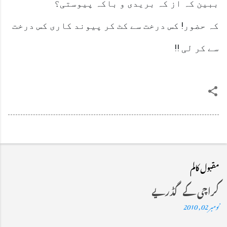
ببین کہ از کہ بریدی و باکہ پیوستی؟
کہ حضور! کس درخت سے کٹ کر پیوند کاری کس درخت
سے کر لی !!
مقبول کالم
کراچی کے گڈریے
نومبر 02, 2010