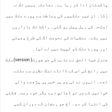
پاکستان ادا کر رہا ہے۔ معاملہ یہیں تک نہ
رُکا۔ ان غیر ملکیوں کی وساطت سے پورے ملک میں
اسلحہ کی ریل پیل ہو گئی۔ راکٹ تک بازاروں
میں بکے۔ منشیات کی نحوست آگ کی طرح پھیلی
اور پورے ملک کو لپیٹ میں لے لیا۔
جنرل ضیا الحق نے مذہب کی جو صورت( version)ملک
میں رائج کی اس کے ڈانڈے تنگ نظری سے ملتے
تھے۔ انہوں نے ٹی وی پر خبریں پڑھنے والی
خواتین کے سر تو ڈھانپ دیے مگر خود وعدہ شکنی
کی انتہا کر دی۔ آج جو رمضان کے دوران کسی