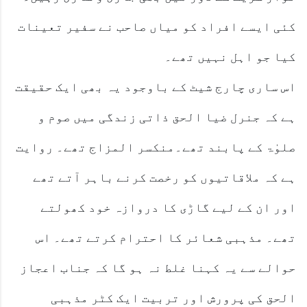
کئی ایسے افراد کو میاں صاحب نے سفیر تعینات
کیا جو اہل نہیں تھے۔
اس ساری چارج شیٹ کے باوجود یہ بھی ایک حقیقت
ہے کہ جنرل ضیا الحق ذاتی زندگی میں صوم و
صلوٰۃ کے پابند تھے۔منکسر المزاج تھے۔ روایت
ہے کہ ملاقاتیوں کو رخصت کرنے باہر آتے تھے
اور ان کے لیے گاڑی کا دروازہ خود کھولتے
تھے۔ مذہبی شعائر کا احترام کرتے تھے۔ اس
حوالے سے یہ کہنا غلط نہ ہو گا کہ جناب اعجاز
الحق کی پرورش اور تربیت ایک کٹر مذہبی