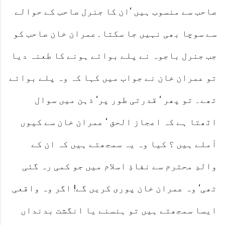
صاحب سے منسوب ہیں ‘ان کا جنرل صاحب کے حوالے
سے سوچا بھی نہیں جا سکتا۔عمران خان صاحب کو
جب جنرل باجوہ نے پلے بوائے ہونے کا طعنہ دیا
تو عمران خان نے جواب میں کہا کہ وہ پلے بوائے
تھے۔ تو پھر ‘ قدرتی طور پر‘ ذہن میں سوال
اٹھتا ہے کہ اعجاز الحق ‘ عمران خان سے کیوں
آملے ہیں ؟ کیا وہ یہ سمجھتے ہیں کہ ان کے
والدِ محترم سے نفاذِ اسلام میں جو کمی رہ گئی
تھی‘ وہ عمران خان پوری کریں گے! اگر وہ واقعی
ایسا سمجھتے ہیں تو ہنسنے یا انگشت بدنداں