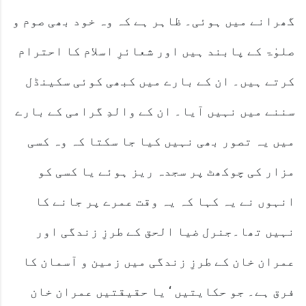
گھرانے میں ہوئی۔ ظاہر ہے کہ وہ خود بھی صوم و
صلوٰۃ کے پابند ہیں اور شعائرِ اسلام کا احترام
کرتے ہیں۔ ان کے بارے میں کبھی کوئی سکینڈل
سننے میں نہیں آیا۔ ان کے والدِ گرامی کے بارے
میں یہ تصور بھی نہیں کیا جا سکتا کہ وہ کسی
مزار کی چوکھٹ پر سجدہ ریز ہوئے یا کسی کو
انہوں نے یہ کہا کہ یہ وقت عمرے پر جانے کا
نہیں تھا۔جنرل ضیا الحق کے طرزِ زندگی اور
عمران خان کے طرزِ زندگی میں زمین و آسمان کا
فرق ہے۔ جو حکایتیں ‘ یا حقیقتیں عمران خان