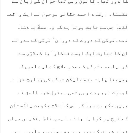
کا دور تھا۔ قانون وہی تھا جو ان کی زبان سے
نکلتا۔ ارشاد احمد حقانی مرحوم نے ایک واقعہ
لکھا جس سے ثابت ہوتا ہے کہ وہ عملاً بادشاہ
تھے۔ترکی کے دورے کے دوران ‘ ترکی کے صدر نے
ان کا تعارف ایک ایسے فنکار ‘ یا کھلاڑی سے
کرایا جسے ترکی کے صدر علاج کے لیے امریکہ
بھیجنا چاہتے تھے لیکن ترکی کی وزارتِ خزانہ
اجازت نہیں دے رہی تھی۔ جنرل ضیا الحق نے
وہیں حکم دے دیا کہ اس کا علاج حکومت پاکستان
کے خرچ پر کرا یا جائے۔ایسی غلط بخشیاں میاں
نواز شریف کے دور میں بھی جاری و ساری رہیں۔