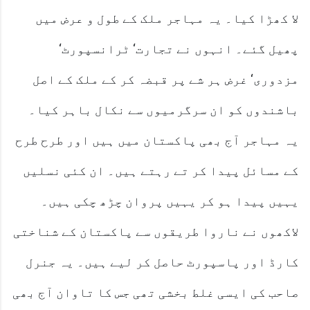
لا کھڑا کیا۔ یہ مہاجر ملک کے طول و عرض میں
پھیل گئے۔ انہوں نے تجارت‘ ٹرانسپورٹ‘
مزدوری‘ غرض ہر شے پر قبضہ کر کے ملک کے اصل
باشندوں کو ان سرگرمیوں سے نکال باہر کیا۔
یہ مہاجر آج بھی پاکستان میں ہیں اور طرح طرح
کے مسائل پیدا کر تے رہتے ہیں۔ ان کئی نسلیں
یہیں پیدا ہو کر یہیں پروان چڑھ چکی ہیں۔
لاکھوں نے ناروا طریقوں سے پاکستان کے شناختی
کارڈ اور پاسپورٹ حاصل کر لیے ہیں۔ یہ جنرل
صاحب کی ایسی غلط بخشی تھی جس کا تاوان آج بھی