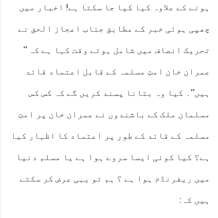
ہونے کے علاوہ کیا کیا جا سکتا ہے! اخبار میں
چھپی ہوئی خبر کے مطابق جناب اعجاز الحق نے
تحریک انصاف میں شامل ہوتے وقت کہا ہے کہ ''
عمران خان امتِ مسلمہ کے قابل اعتماد قائد
ہیں‘‘۔ کیا وہ بتانا پسند کریں گے کہ کس کس
مسلمان ملک کے باشندوں نے عمران خان پر امتِ
مسلمہ کے قائد کے طور پر اعتماد کا اظہار کیا
ہے؟ کیا کوئی ایسا سروے ہوا ہے یا مسلم دنیا
میں ریفرنڈم ہوا ہے ؟ ہم تو یہی عرض کر سکتے
ہیں کہ: