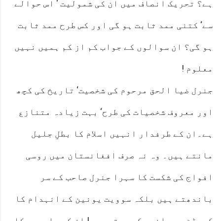
ہے؟ تحریک انصاف میں ان کی شمولیت ‘ اس حوالے
سے‘ کتنی ممد ثابت ہو گی اور کس طرح ممد ثابت
ہو گی؟ ان سوالوں کے جواب کم از کم ہمیں نہیں
معلوم !
جنرل ضیا الحق مرحوم کی شخصیت‘ تاریخ کی کچھ
اور معروف شخصیات کی طرح‘ بہت زیادہ متنازع
ہے۔ان کے طرفدار انہیں اسلام کا بطلِ جلیل
مانتے ہیں۔ وہ نہ صرف افغانستان میں روسی
افواج کی شکست کا سہرا جنرل صاحب کے سر
باندھتے ہیں بلکہ سوویت یونین کے انہدام کا
کریڈٹ بھی انہی کو دیتے ہیں! ان کے حامیوں کا