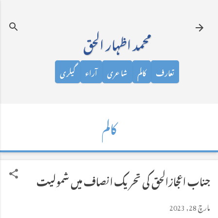
نظرانداز کرکے مرکزی مواد پر جائیں
محمد اظہار الحق
تعارف
کالم
شاعری
آراء
گیلری
کالم
جناب اعجازالحق کی تحریک انصاف میں شمولیت
مارچ 28, 2023