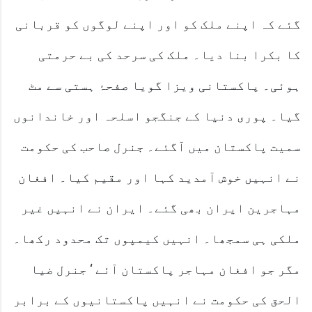
گئے کہ اپنے ملک کو اور اپنے لوگوں کو قربانی
کا بکرا بنا دیا۔ ملک کی سرحد کی بے حرمتی
ہوئی۔ پاکستانی ویزا گویا صفحۂ ہستی سے مٹ
گیا۔ پوری دنیا کے جنگجو اسلحہ اور خاندانوں
سمیت پاکستان میں آگئے۔ جنرل صاحب کی حکومت
نے انہیں خوش آمدید کہا اور مقیم کیا۔ افغان
مہاجرین ایران بھی گئے۔ ایران نے انہیں غیر
ملکی ہی سمجھا۔ انہیں کیمپوں تک محدود رکھا۔
مگر جو افغان مہاجر پاکستان آئے ‘ جنرل ضیا
الحق کی حکومت نے انہیں پاکستانیوں کے برابر