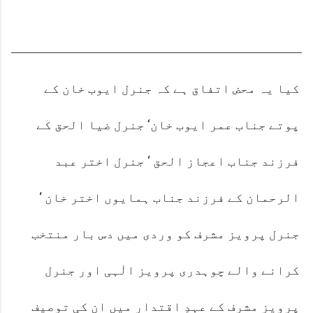
کیا یہ محض اتفاق ہے کہ جنرل ایوب خان کے
پوتے جناب عمر ایوب خان‘ جنرل ضیا الحق کے
فرزند جناب اعجاز الحق ‘ جنرل اختر عبد
الرحمان کے فرزند جناب ہمایوں اختر خان ‘
جنرل پرویز مشرف کو وردی میں دس بار منتخب
کرانے والے چوہدری پرویز الٰہی اور جنرل
پرویز مشرف کے عہدِ اقتدار میں ان کی توصیف