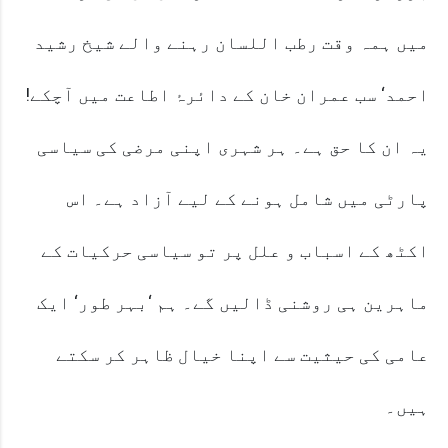
میں ہمہ وقت رطب اللسان رہنے والے شیخ رشید
احمد‘ سب عمران خان کے دائرۂ اطاعت میں آچکے!
یہ ان کا حق ہے۔ ہر شہری اپنی مرضی کی سیاسی
پارٹی میں شامل ہونے کے لیے آزاد ہے۔ اس
اکٹھ کے اسباب و علل پر تو سیاسی حرکیات کے
ماہرین ہی روشنی ڈالیں گے۔ ہم ‘بہر طور‘ ایک
عامی کی حیثیت سے اپنا خیال ظاہر کر سکتے
ہیں۔