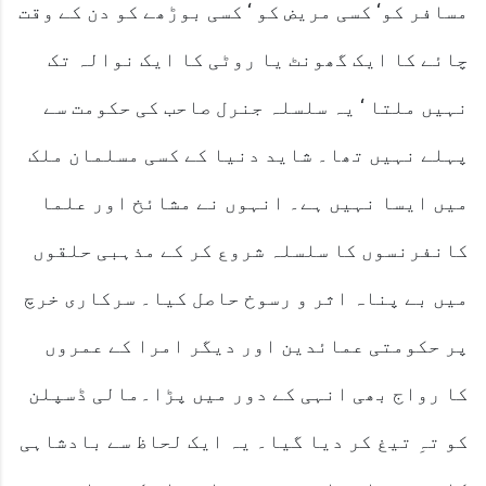
مسافر کو‘ کسی مریض کو ‘ کسی بوڑھے کو دن کے وقت
چائے کا ایک گھونٹ یا روٹی کا ایک نوالہ تک
نہیں ملتا ‘ یہ سلسلہ جنرل صاحب کی حکومت سے
پہلے نہیں تھا۔ شاید دنیا کے کسی مسلمان ملک
میں ایسا نہیں ہے۔ انہوں نے مشائخ اور علما
کانفرنسوں کا سلسلہ شروع کر کے مذہبی حلقوں
میں بے پناہ اثر و رسوخ حاصل کیا۔ سرکاری خرچ
پر حکومتی عمائدین اور دیگر امرا کے عمروں
کا رواج بھی انہی کے دور میں پڑا۔مالی ڈسپلن
کو تہِ تیغ کر دیا گیا۔ یہ ایک لحاظ سے بادشاہی