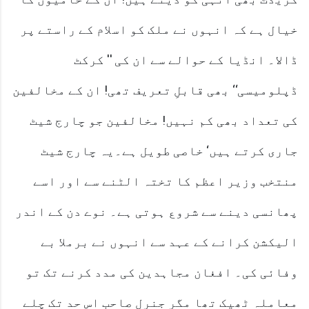
خیال ہے کہ انہوں نے ملک کو اسلام کے راستے پر
ڈالا۔ انڈیا کے حوالے سے ان کی '' کرکٹ
ڈپلومیسی‘‘ بھی قابلِ تعریف تھی! ان کے مخالفین
کی تعداد بھی کم نہیں! مخالفین جو چارج شیٹ
جاری کرتے ہیں‘ خاصی طویل ہے۔یہ چارج شیٹ
منتخب وزیر اعظم کا تختہ الٹنے سے اور اسے
پھانسی دینے سے شروع ہوتی ہے۔ نوے دن کے اندر
الیکشن کرانے کے عہد سے انہوں نے برملا بے
وفائی کی۔ افغان مجاہدین کی مدد کرنے تک تو
معاملہ ٹھیک تھا مگر جنرل صاحب اس حد تک چلے