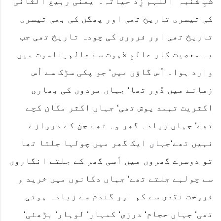
شبِ شنبہ‘ اللہم زِد حیاتہ۔‘‘یعنی ربیع الثانی
کی تیسری تاریخ تھی اور پھگن کی بھی تیسری
تاریخ تھی اور فروری کی چودہ تاریخ تھی جب
یہ معصیت کار عالمِ لاہوت سے عالم ِناسوت میں
وارد ہوا۔ اُس گاؤں میں‘ جو پکی سڑک سے اُس
زمانے میں دُور تھا‘ جہاں مردوں کی بھاری
اکثریت تہمد پوش تھی‘ جہاں اکثر مکان کچے
تھے‘ جہاں زیادہ گھر وہ تھے جن کے دروازے
نہیں تھے‘جہاں ایک گھر میں چولہا جلتا تھا
تو دوسرے گھروں میں اُسی گھر کے جلتے انگاروں
سے چولہے جلتے تھے‘ جہاں دکانوں میں خرید و
فروخت نقدی سے کم اور گندم سے زیادہ ہوتی
تھی‘ جہاں حجام‘ درزی‘ کمہار‘ لوہار‘ بڑھئی‘