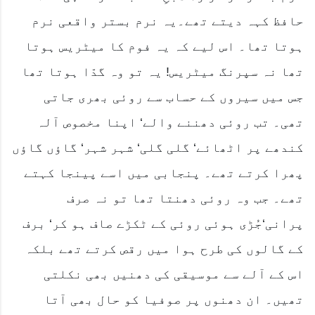
حافظ کہہ دیتے تھے۔یہ نرم بستر واقعی نرم
ہوتا تھا۔ اس لیے کہ یہ فوم کا میٹریس ہوتا
تھا نہ سپرنگ میٹریس! یہ تو وہ گدّا ہوتا تھا
جس میں سیروں کے حساب سے روئی بھری جاتی
تھی۔ تب روئی دھننے والے‘ اپنا مخصوص آلہ
کندھے پر اٹھائے‘ گلی گلی‘ شہر شہر‘ گاؤں گاؤں
پھرا کرتے تھے۔ پنجابی میں اسے پینجا کہتے
تھے۔ جب وہ روئی دھنتا تھا تو نہ صرف
پرانی‘جُڑی ہوئی روئی کے ٹکڑے صاف ہو کر‘ برف
کے گالوں کی طرح ہوا میں رقص کرتے تھے بلکہ
اس کے آلے سے موسیقی کی دھنیں بھی نکلتی
تھیں۔ ان دھنوں پر صوفیا کو حال بھی آتا