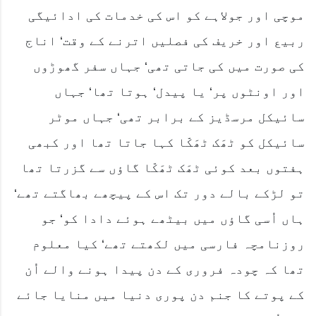
موچی اور جولاہے کو اس کی خدمات کی ادائیگی
ربیع اور خریف کی فصلیں اترنے کے وقت‘ اناج
کی صورت میں کی جاتی تھی‘ جہاں سفر گھوڑوں
اور اونٹوں پر‘ یا پیدل‘ ہوتا تھا‘ جہاں
سائیکل مرسڈیز کے برابر تھی‘ جہاں موٹر
سائیکل کو ٹھَک ٹھَکّا کہا جاتا تھا اور کبھی
ہفتوں بعد کوئی ٹھَک ٹھَکّا گاؤں سے گزرتا تھا
تو لڑکے بالے دور تک اس کے پیچھے بھاگتے تھے‘
ہاں اُسی گاؤں میں بیٹھے ہوئے دادا کو‘ جو
روزنامچہ فارسی میں لکھتے تھے‘ کیا معلوم
تھا کہ چودہ فروری کے دن پیدا ہونے والے اُن
کے پوتے کا جنم دن پوری دنیا میں منایا جائے