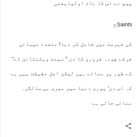
پوپ نے اس کا نام اولیایعنی
Saintsج
کی فہرست میں شامل کر دیا! متعدد عیسائی
فرقے چودہ فروری کا دن '' سینٹ ویلنٹائن ڈے‘‘
کے طور پر مناتے ہیں لیکن اصل حقیقت یہی ہے
کہ اس دن‘ پوری دنیا میں میری ہی سالگرہ
منائی جاتی ہے