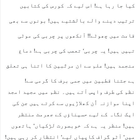
کیا جا رہا ہے! اس لیے کہ کورس کی کتابیں
ترتیب دینے والے بالشتیے ہیں! بونوں سے بھی
قامت میں چھوٹے!! آنکھوں پر چربی کی موٹی
تہیں ہیں! یہ چربی‘ تعصب کی چربی ہے! دماغ
منجمد ہیں! علم سے ان مرتّبین کا اتنا ہی تعلق
ہے جتنا قطبین میں جمی برف کا گرمی سے!
نظم کی طرف واپس آتے ہیں۔ نظم میں مجید امجد
اپنا موازنہ اُن کھلاڑیوں سے کرتے ہیں جن کی
ایک نگاہ کے لیے حسیناؤں کے جھرمٹ منتظر
ہیں! منظر یہ ہے کہ خوبصورت لڑکیاں‘ ہاتھوں
میں‘ آٹو گراف کاپیاں لیے‘ انتظار کر رہی ہیں!