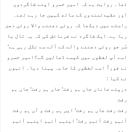
تھا۔ روایت ہے کہ امیر خسرو اپنے شاگردوں
اور عقیدتمندوں کے ساتھ کہیں جا رہے تھے۔
راستے میں دیکھا کہ روئی دھننے والا روئی دھن
رہا ہے۔ایک شاگرد نے فرمائش کی کہ یہ تال یا
سُر جو روئی دھننے والے کے آلے سے نکل رہی ہے‘
اسے آپ لفظوں میں کیسے ڈھالیں گے؟امیر خسرو
نے فوراً اسے لفظوں کا جامہ پہنا دیا۔ انہوں
نے کہا :
درپئے جاناں جاں ہم رفت‘ جاں ہم رفت‘ جاں ہم
رفت
رفت رفت جاں ہم رفت‘ ایں ہم رفت و آں ہم رفت
آنہم رفت آنہم رفت‘ اینہم آنہم اینہم آنہم
رفت