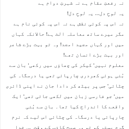
نہ رفعتِ مقام ہے نہ شہرتِ دوام ہے
یہ لوحِ دل... یہ لوحِ دل!
نہ اس پہ کوئی نقش ہے نہ اس پہ کوئی نام ہے
مگر میرے ساتھ معاملہ الٹ ہے! حالانکہ کہاں
میں اور کہاں مجید امجد! وہ تو بہت بڑے شاعر
اور بہت بڑے انسان تھے!
معلوم نہیں‘ کیکر کی چھاؤں میں رکھی‘ بان سے
بُنی ہوئی کھردری چارپائی تھی یا درسگاہ کی
چٹائی‘ جس پر بیٹھ کر دادا جان نے اپنی ڈائری
میں‘ جو فارسی زبان میں لکھی جاتی تھی‘ ایک
واقعے کا اندراج کیا تھا۔ بان سے بُنی
چارپائی یا درسگاہ کی چٹائی اس لیے کہ نرم
گرم بستر کو تو وہ صبحِ کاذب کے وقت ہی خدا