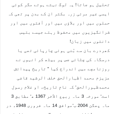
تحلیل ہو جاتا! یہ لوگ نہتے ہوتے مگر کوئی
ایسی غیر مرئی زرہ بکتر ان کے بدن پر تھی کہ
حملوں میں اور بلاؤں میں اور آفتوں میں اور
شرانگیزیوں میں محفوظ رہتے جیسے بتیس
دانتوں میں زبان!
کھردرے بان سے بُنی ہوئی چارپائی تھی یا
درسگاہ کی چٹائی جس پر بیٹھ کر انہوں نے
روزنامچے میں اندراج کیا '' تاریخ پیدائش
عزیزم محمد اظہارالحق خلف الرشید قاضی
محمدظہورالحق‘ کہ نامِ تاریخء او غلام رسول
است‘ مورخہ 3 ماہ ربیع الآخر 1367 ھ‘ مطابق 3
ماہ پھگن 2004 ب‘موافق 14 ماہ فروری 1948ء در