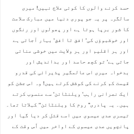
حسد کرنے والوں کا کوئی علاج نہیں! میری
سالگرہ پر یہ جو پوری دنیا میں مبارک سلامت
کا شور برپا ہوتا ہے اور پھولوں اور رنگوں
اور خوشبوؤں کی‘ افق تا افق‘ بہار آجاتی ہے
اور ہر اقلیم اور ہر ولایت میں خوشی منائی
جاتی ہے‘ تو کچھ حاسد اور بداندیش اور
بدخواہ میری اس عالمگیر پذیرائی کی قدرو
قیمت کم کرنے کی کوشش کرتے ہیں! وہ اس جشن کو
ایک نصرانی راہب‘ ویلنٹائن‘ سے منسوب کرتے
ہیں۔ یہ پادری'' روم کا ویلنٹائن‘‘ کہلاتا تھا۔
تیسری صدی عیسوی میں اسے قتل کر دیا گیا اور
پانچویں صدی عیسوی کے اواخر میں اُس وقت کے