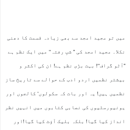
میں تو مجید امجد سے بھی زیادہ قسمت کا دھنی
نکلا۔ مجید امجد کی '' شبِ رفتہ‘‘ میں ایک نظم ہے
''آٹو گراف‘‘! بہت بڑی نظم ہے! ان کی اکثر و
بیشتر نظمیں اردو ادب کے حوالے سے تاریخ ساز
نظمیں ہیں! یہ اور بات کہ سکولوں‘ کالجوں اور
یونیورسٹیوں کی نصابی کتابوں میں انہیں نظر
انداز کیا گیا! بلکہ بلیک آؤٹ کیا گیا!اور