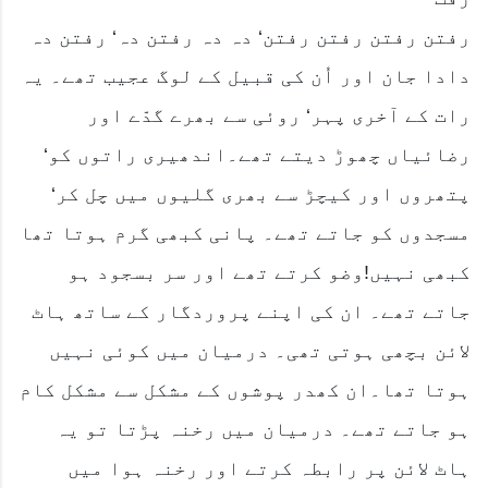
رفتن رفتن رفتن رفتن‘ دہ دہ رفتن دہ‘ رفتن دہ
دادا جان اور اُن کی قبیل کے لوگ عجیب تھے۔ یہ
رات کے آخری پہر‘ روئی سے بھرے گدّے اور
رضائیاں چھوڑ دیتے تھے۔اندھیری راتوں کو‘
پتھروں اور کیچڑ سے بھری گلیوں میں چل کر‘
مسجدوں کو جاتے تھے۔ پانی کبھی گرم ہوتا تھا
کبھی نہیں!وضو کرتے تھے اور سر بسجود ہو
جاتے تھے۔ ان کی اپنے پروردگار کے ساتھ ہاٹ
لائن بچھی ہوتی تھی۔ درمیان میں کوئی نہیں
ہوتا تھا۔ان کھدر پوشوں کے مشکل سے مشکل کام
ہو جاتے تھے۔ درمیان میں رخنہ پڑتا تو یہ
ہاٹ لائن پر رابطہ کرتے اور رخنہ ہوا میں