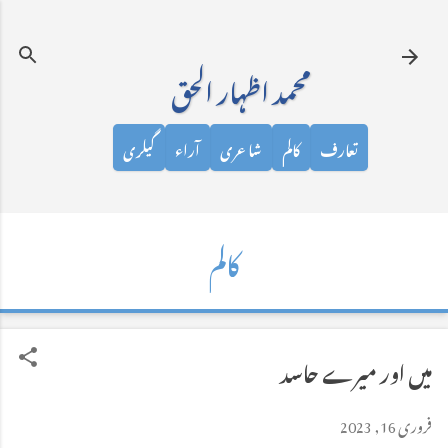
نظرانداز کرکے مرکزی مواد پر جائیں
محمد اظہار الحق
تعارف
کالم
شاعری
آراء
گیلری
کالم
میں اور میرے حاسد
فروری 16, 2023