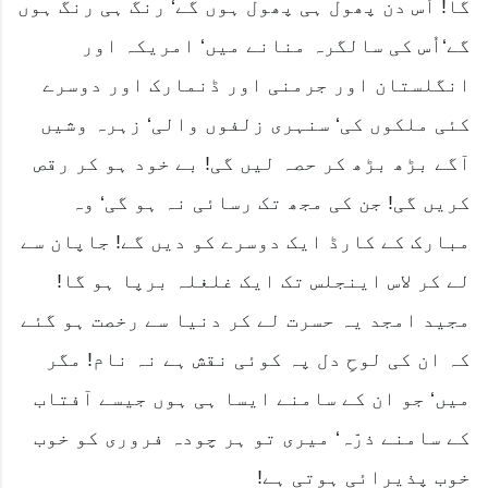
گا! اُس دن پھول ہی پھول ہوں گے‘ رنگ ہی رنگ ہوں
گے‘اُس کی سالگرہ منانے میں‘ امریکہ اور
انگلستان اور جرمنی اور ڈنمارک اور دوسرے
کئی ملکوں کی‘ سنہری زلفوں والی‘ زہرہ وشیں
آگے بڑھ بڑھ کر حصہ لیں گی! بے خود ہو کر رقص
کریں گی! جن کی مجھ تک رسائی نہ ہو گی‘ وہ
مبارک کے کارڈ ایک دوسرے کو دیں گے! جاپان سے
لے کر لاس اینجلس تک ایک غلغلہ برپا ہو گا!
مجید امجد یہ حسرت لے کر دنیا سے رخصت ہو گئے
کہ ان کی لوحِ دل پہ کوئی نقش ہے نہ نام! مگر
میں‘ جو ان کے سامنے ایسا ہی ہوں جیسے آفتاب
کے سامنے ذرّہ‘ میری تو ہر چودہ فروری کو خوب
خوب پذیرائی ہوتی ہے!