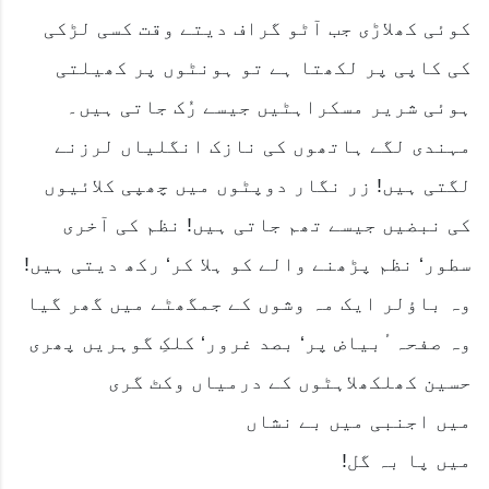
کوئی کھلاڑی جب آٹو گراف دیتے وقت کسی لڑکی
کی کاپی پر لکھتا ہے تو ہونٹوں پر کھیلتی
ہوئی شریر مسکراہٹیں جیسے رُک جاتی ہیں۔
مہندی لگے ہاتھوں کی نازک انگلیاں لرزنے
لگتی ہیں! زر نگار دوپٹوں میں چھپی کلائیوں
کی نبضیں جیسے تھم جاتی ہیں! نظم کی آخری
سطور‘ نظم پڑھنے والے کو ہلا کر‘ رکھ دیتی ہیں!
وہ باؤلر ایک مہ وشوں کے جمگھٹے میں گھر گیا
وہ صفحہ ٔبیاض پر‘ بصد غرور‘ کلکِ گوہریں پھری
حسین کھلکھلاہٹوں کے درمیاں وکٹ گری
میں اجنبی میں بے نشاں
میں پا بہ گل!