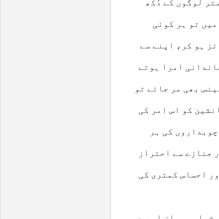
تر لوگوں کے دُکھ
میں تو ہر کوئی
ئز ہو کر، اپنے سے
خاندانی امرا ہوتے
ینس بھی مر جائے تو
نشین کو اس امر کی
چوبداروں کی ہر
ر جنازے سے احتراز
ور احساس کمتری کی
 خواہ مہمان اس سے