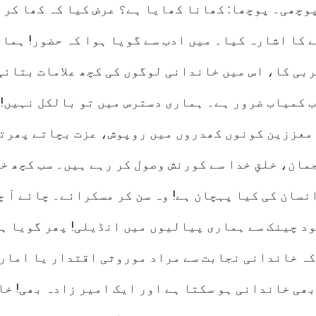
وچھی۔ پوچھا: کھانا کھایا ہے؟ عرض کیا کہ کھا کر 
ے کا اشارہ کیا۔ میں ادب سے گویا ہوا کہ حضور! ہمار
بی کا، اس میں خاندانی لوگوں کی کچھ علامات بتائی
ب کمیاب ضرور ہے۔ ہماری دسترس میں تو بالکل نہیں!
معززین کونوں کھدروں میں روپوش، عزت بچاتے پھرتے 
ان، خلقِ خدا سے کورنش وصول کر رہے ہیں۔ سب کچھ خل
سان کی کیا پہچان ہے! وہ سن کر مسکرائے۔ چائے آ چ
کہ خاندانی نجابت سے مراد موروثی اقتدار یا امار
ھی خاندانی ہو سکتا ہے اور ایک امیر زادہ بھی! خا