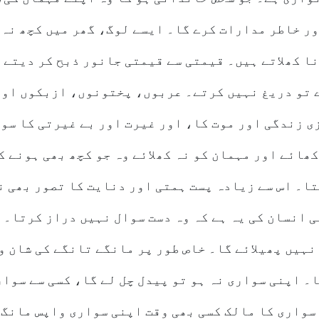
ر خاطر مدارات کرے گا۔ ایسے لوگ، گھر میں کچھ نہ 
ا کھلاتے ہیں۔ قیمتی سے قیمتی جانور ذبح کر دیتے 
 تو دریغ نہیں کرتے۔ عربوں، پختونوں، ازبکوں اور
 زندگی اور موت کا، اور غیرت اور بے غیرتی کا سوا
ھائے اور مہمان کو نہ کھلائے وہ جو کچھ بھی ہونے کا
انسان کی یہ ہے کہ وہ دست سوال نہیں دراز کرتا۔ گ
نہیں پھیلائے گا۔ خاص طور پر مانگے تانگے کی شان و
۔ اپنی سواری نہ ہو تو پیدل چل لے گا، کسی سے سوار
سواری کا مالک کسی بھی وقت اپنی سواری واپس مانگ 