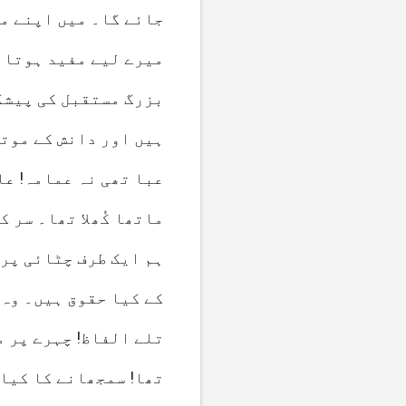
جائے گا۔ میں اپنے م
میرے لیے مفید ہوتا ت
بزرگ مستقبل کی پیشگو
ہیں اور دانش کے موت
عبا تھی نہ عمامہ! عا
ماتھا کُھلا تھا۔ سر 
ہم ایک طرف چٹائی پر 
کے کیا حقوق ہیں۔ وہ 
تلے الفاظ! چہرے پر م
تھا! سمجھانے کا کیا 