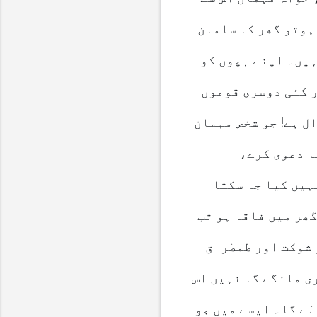
ہوتو گھر کا سامان
ہیں۔ اپنے بچوں کو
 کئی دوسری قوموں
ل ہے! جو شخص مہمان
 دعویٰ کرے،
ھر میں فاقہ ہو تب
 شوکت اور طمطراق
ی مانگے گا نہیں اس
لے گا۔ ایسے میں جو