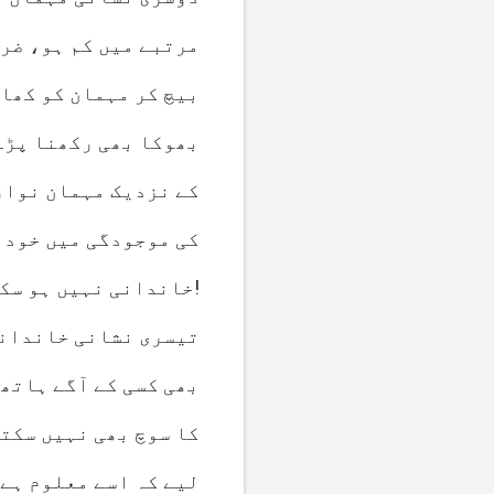
مرتبے میں کم ہو، ضرو
بیچ کر مہمان کو کھان
بھوکا بھی رکھنا پڑے
کے نزدیک مہمان نوازی
کی موجودگی میں خود ک
خاندانی نہیں ہو سکتا۔ اس سے زیادہ پست ہمتی اور دنایت کا تصور بھی نہیں کیا جا سکتا!
تیسری نشانی خاندانی 
بھی کسی کے آگے ہاتھ 
کا سوچ بھی نہیں سکتا
لیے کہ اسے معلوم ہے 