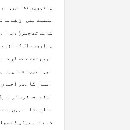
پانچویں نشانی یہ ہے
مصیبت میں ان کے ساتھ
کا ساتھ چھوڑ دیں او
ہزاروں سال کا آزمودہ
نہیں تو سمجھ لو کہ 
اور آخری نشانی یہ ہ
انسان کا بھی احسان ہ
اپنے محسنوں کو بھول 
عالی نژاد نہیں ہو سکتا۔ 
کا بدلہ نیکی کے سوا 