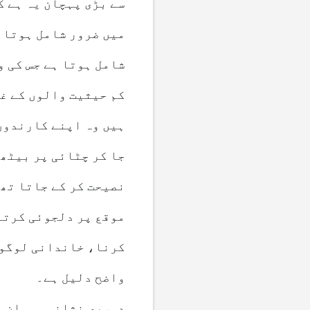
سے بڑی پہچان یہ ہے ک
میں ضرور شامل ہوتا ہ
شامل ہوتا ہے جس کی و
کم حیثیت والوں کے غ
ہیں وہ اپنے کارندوں 
جا کر چٹائی پر بیٹھ
نصیحت کر کے جاتا تھ
موقع پر دلجوئی کرتے
کرنا، خاندانی لوگوں
واضح دلیل ہے۔
دوسری نشانی مہمان ن