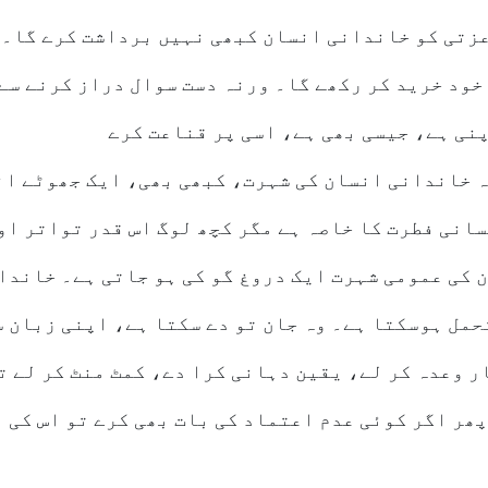
عزتی کو خاندانی انسان کبھی نہیں برداشت کرے گا۔ 
خود خرید کر رکھے گا۔ ورنہ دست سوال دراز کرنے سے
ہ خاندانی انسان کی شہرت، کبھی بھی، ایک جھوٹے ان
انی فطرت کا خاصہ ہے مگر کچھ لوگ اس قدر تواتر او
 کی عمومی شہرت ایک دروغ گو کی ہو جاتی ہے۔ خاندا
حمل ہوسکتا ہے۔ وہ جان تو دے سکتا ہے، اپنی زبان 
 وعدہ کر لے، یقین دہانی کرا دے، کمٹ منٹ کر لے ت
ھر اگر کوئی عدم اعتماد کی بات بھی کرے تو اس کی 