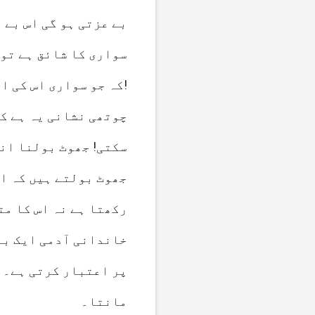
بے عزتی ہو گی اس بے 
سواری کا شائق ہے تو 
کہ جو سواری اس کی اپنی ہے، جیسی بھی ہے، اسی پر قناعت کرے!
چوتھی نشانی یہ ہے ک
سکتی! جھوٹ بولنا انس
جھوٹ بولتے ہیں کہ ان
رکھتا ہے نہ اس کا مت
خاندانی آدمی ایک بار
پر اعتبار کرتی ہے۔ پ
مانتا۔