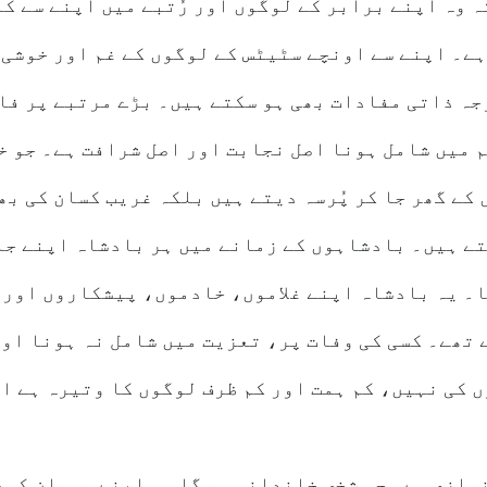
ہ وہ اپنے برابر کے لوگوں اور رُتبے میں اپنے سے کم
ے۔ اپنے سے اونچے سٹیٹس کے لوگوں کے غم اور خوشی 
جہ ذاتی مفادات بھی ہو سکتے ہیں۔ بڑے مرتبے پر فا
م میں شامل ہونا اصل نجابت اور اصل شرافت ہے۔ جو 
کے گھر جا کر پُرسہ دیتے ہیں بلکہ غریب کسان کی بھ
تے ہیں۔ بادشاہوں کے زمانے میں ہر بادشاہ اپنے جا
ا۔ یہ بادشاہ اپنے غلاموں، خادموں، پیشکاروں اور 
 تھے۔ کسی کی وفات پر، تعزیت میں شامل نہ ہونا او
 کی نہیں، کم ہمت اور کم ظرف لوگوں کا وتیرہ ہے ا
وازی ہے۔ جو شخص خاندانی ہو گا وہ اپنے مہمان کی،