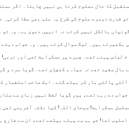
ستقبل کا حال معلوم کرنا ہی نہیں چاہتا۔ اگر مستق
و قدرت دوسرے علوم کی طرح یہ علم بھی عطا کرتی۔ د
ئیاں بالکل نہیں کرتے نہ انہیں دعویٰ ہے۔ وہ تو ع
ی بکھیرتے ہیں۔ لوگ سوال کرتے ہیں۔ وہ جواب دیتے 
م لباس پہنے تھے۔ چہرے پر مسکراہٹ تھی اور نرمی! 
کے بال سفید تھے نہ سیاہ، کھچڑی تھے۔ گویا سرد و گر
آلتی پالتی مار کر بیٹھ گئے۔ ایک صاحب استفسار کر 
جواب دے رہے تھے، یوں گویا لفظ نہیں زبان سے ستار
سلسل مسکراہٹ! سبحان اللہ! کیا نکتہ آفرینی تھی۔ 
اسلوب تھا! جو ہم سے پہلے بیٹھے تھے، ان سے فارغ ہ