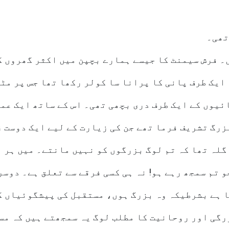
تھی۔
۔ فرش سیمنٹ کا جیسے ہمارے بچپن میں اکثر گھروں ک
یک طرف پانی کا پرانا سا کولر رکھا تھا جس پر مٹی
ئیوں کے ایک طرف دری بچھی تھی۔ اس کے ساتھ ایک عم
زرگ تشریف فرما تھے جن کی زیارت کے لیے ایک دوست ز
گلہ تھا کہ تم لوگ بزرگوں کو نہیں مانتے۔ میں ہر 
و تم سمجھ رہے ہو! نہ ہی کسی فرقے سے تعلق ہے۔ دوس
ا ہے بشرطیکہ وہ بزرگ ہوں، مستقبل کی پیشگوئیاں ک
رگی اور روحانیت کا مطلب لوگ یہ سمجھتے ہیں کہ مس