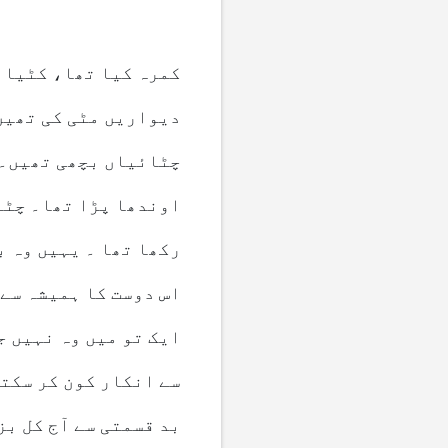
کمرہ کیا تھا، کٹیا 
دیواریں مٹی کی تھیں
چٹائیاں بچھی تھیں۔ ا
اوندھا پڑا تھا۔ چٹا
رکھا تھا ۔ یہیں وہ ب
اس دوست کا ہمیشہ سے 
ایک تو میں وہ نہیں ج
سے انکار کون کر سکت
بد قسمتی سے آج کل بز