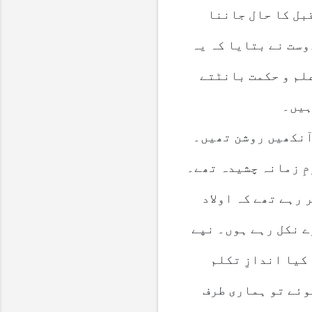
بل کا حال جاننا
وست نے بتایا کہ یہ
لم و حکمت بانٹتے
ہیں۔
آنکھیں روشن تھیں۔
مِ زمانہ چشیدہ تھے۔
رہے تھے کہ اولاد
ے نکل رہے ہوں۔ نپے
کیا اندازِ تکلم
وئے تو ہماری طرف