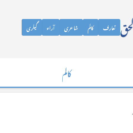
نظرانداز کرکے مرکزی مواد پر جائیں
لحق
تعارف
کالم
شاعری
آراء
گیلری
کالم