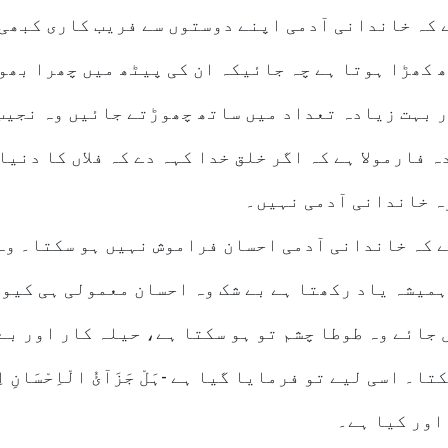
 کہ خاندانی آدمی اپنے دوستوں سے فریب کاری کبھی 
 کھڑا ہوتا ہے چہ جائیکہ ان کی پیٹھ میں چھرا بھو
ر بہت زیادہ تعداد میں ساتھ چھوڑتے جائیں وہ نجیب
 فارمولا ہے کہ اگر خلق خدا کہہ دے کہ فلاں کا دنیا
وہ خاندانی آدمی نہیں۔
ے کہ خاندانی آدمی احسان فراموش نہیں ہو سکتا۔ وہ
میشہ یاد رکھتا ہے بے شک وہ احسان معمولی ہی کیوں
جائے وہ طوطا چشم تو ہو سکتا ہے، حیلہ کار اور بے 
اسی لیے تو فرمایا گیا ہے -ہَلْ جَزَآئُ الْاِحْسَانِ اِلَّ
اور کیا ہے۔