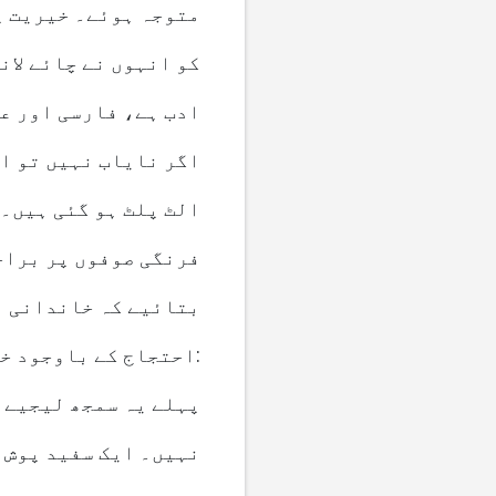
متوجہ ہوئے۔ خیریت پ
کو انہوں نے چائے لان
ادب ہے، فارسی اور عر
اگر نایاب نہیں تو ا
الٹ پلٹ ہو گئی ہیں۔ 
فرنگی صوفوں پر براجم
بتائیے کہ خاندانی ان
احتجاج کے باوجود خود چینک سے ہماری پیالیوں میں انڈیلی! پھر گویا ہوئے:
پہلے یہ سمجھ لیجیے 
نہیں۔ ایک سفید پوش ب