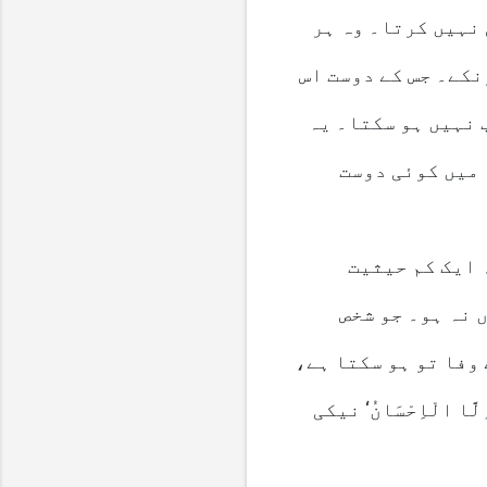
نہیں کرتا۔ وہ ہر
نکے۔ جس کے دوست اس
 نہیں ہو سکتا۔ یہ
 میں کوئی دوست
 ایک کم حیثیت
 نہ ہو۔ جو شخص
وفا تو ہو سکتا ہے،
ا الْاِحْسَانُ‘ نیکی