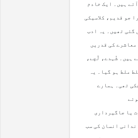
آئے ہیں۔ ایک خادم
ا جو قدیم، کلاسیکی
 گئی تھیں۔ یہ ادب
 معاشرے کی قدریں
ہیں۔ شُہدے، لُچے،
ط ملط ہو گیا۔ یہ
کی تھی۔ ہمارے
ت یا جاگیرداری
ندانی انسان کی سب