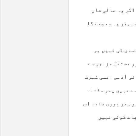
اگر وہ عالی شان
 بہتر یہ سمجھے گا
سان کی نہیں ہو
ر مستقل مزاجی سے
نی آدمی ایسی شہرت
سے نہیں پھر سکتا۔
و پھر پوری دنیا اس
بات کوئی نہیں