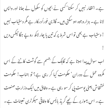
ہے۔ انتظار نہیں کر سکتا‘ کسی نے بچوں کو سکول لے جانا اور واپس
لانا ہے۔ ہزار وجوہ ہو سکتی ہیں۔ گاڑی فوراً درکار ہے مگر دستیاب نہیں
! دستیاب ہے بھی تو اس شرط پر کہ تین یا چار لاکھ روپے جگا ٹیکس دیں
!
اب سوال پیدا ہوتا ہے کہ گاہک کے جسم سے گوشت کاٹنے کے اس
مکروہ عمل کے دوران‘ حکومت کیا کر رہی ہے؟ تو جناب! حکومت
خشخاش یعنی پوست پی کر سو رہی ہے۔ وفاق میں ایک وزارتِ صنعت
ہے۔ اس میںوزیر کے نیچے گریڈ بائیس کا وفاقی سیکرٹری تعینات ہے۔