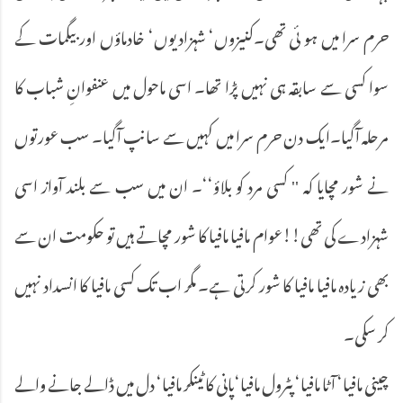
حرم سرا میں ہو ئی تھی۔کنیزوں‘ شہزادیوں‘ خادماؤں اور بیگمات کے
سوا کسی سے سابقہ ہی نہیں پڑا تھا۔ اسی ماحول میں عنفوانِ شباب کا
مرحلہ آگیا۔ایک دن حرم سرا میں کہیں سے سانپ آگیا۔ سب عورتوں
نے شور مچایا کہ '' کسی مرد کو بلاؤ‘‘۔ ان میں سب سے بلند آواز اسی
شہزادے کی تھی!!عوام مافیا مافیا کا شور مچاتے ہیں تو حکومت ان سے
بھی زیادہ مافیا مافیا کا شور کرتی ہے۔ مگر اب تک کسی مافیا کا انسداد نہیں
کر سکی۔
چینی مافیا‘ آٹا مافیا‘ پٹرول مافیا‘پانی کا ٹینکر مافیا‘ دل میں ڈالے جانے والے