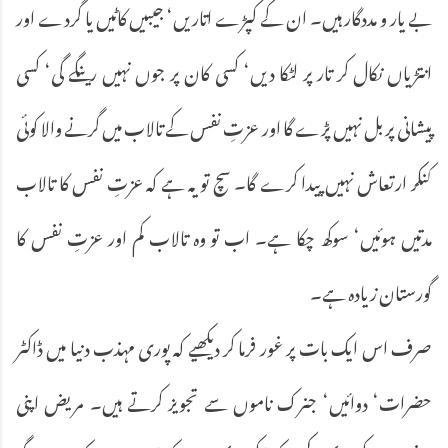
بے یار و مددگار ہیں۔ ان کے کپڑے اتاریں‘ جیبیں کاٹیں یا گردے اور
انتڑیاں نکال کر تار پر لٹکا دیں‘ کسی کان پر جوں نہیں رینگے گی‘ کسی
پیشانی پر بل نہیں پڑے گا اور عزتِ نفس کے تالاب میں گرنے والا کوئی
کنکر ارتعاش نہیں پیدا کرے گا۔ سچ تو یہ ہے کہ عزتِ نفس کا تالاب
مدتیں ہوئیں‘ سوکھ چکا ہے۔ اب تو وہ تالاب کم اور عزتِ نفس کا
گورستان زیادہ ہے۔
صرف اس ایک بات پر غور فرما کر دیکھیے کہ پوری مہذب دنیا میں ڈاکٹر
حضرات‘ دوائیں‘ جنرک ناموں سے تجویز کرتے ہیں۔ مریض اپنی