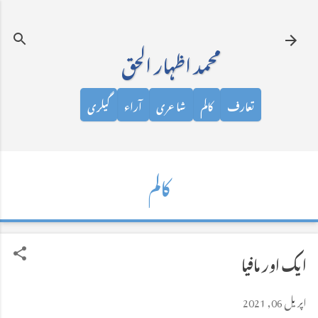
نظرانداز کرکے مرکزی مواد پر جائیں
محمد اظہار الحق
تعارف
کالم
شاعری
آراء
گیلری
کالم
ایک اور مافیا
اپریل 06, 2021