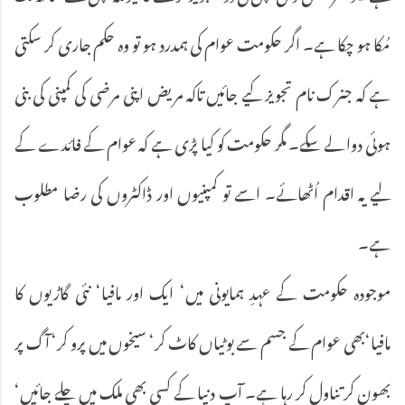
مُکا ہو چکا ہے۔ اگر حکومت عوام کی ہمدرد ہو تو وہ حکم جاری کر سکتی
ہے کہ جنرک نام تجویز کیے جائیں تاکہ مریض اپنی مرضی کی کمپنی کی بنی
ہوئی دوا لے سکے۔ مگر حکومت کو کیا پڑی ہے کہ عوام کے فائدے کے
لیے یہ اقدام اُٹھائے۔ اسے تو کمپنیوں اور ڈاکٹروں کی رضا مطلوب
ہے۔
موجودہ حکومت کے عہدِ ہمایونی میں‘ ایک اور مافیا‘ نئی گاڑیوں کا
مافیا‘بھی عوام کے جسم سے بوٹیاں کاٹ کر‘ سیخوں میں پرو کر‘ آگ پر
بھون کر تناول کر رہا ہے۔ آپ دنیا کے کسی بھی ملک میں چلے جائیں‘