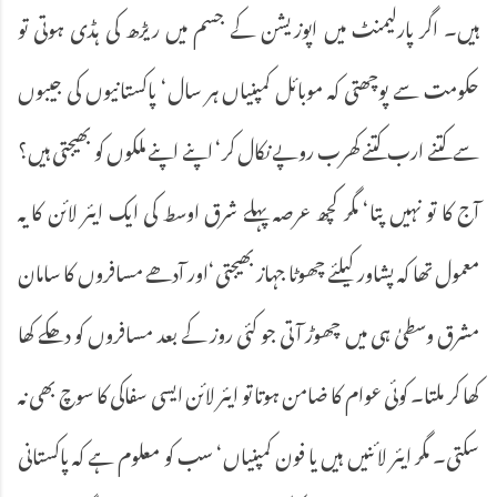
ہیں۔ اگر پارلیمنٹ میں اپوزیشن کے جسم میں ریڑھ کی ہڈی ہوتی تو
حکومت سے پوچھتی کہ موبائل کمپنیاں ہر سال‘ پاکستانیوں کی جیبوں
سے کتنے ارب کتنے کھرب روپے نکال کر‘ اپنے اپنے ملکوں کو بھیجتی ہیں؟
آج کا تو نہیں پتا‘ مگر کچھ عرصہ پہلے شرق اوسط کی ایک ایئر لائن کا یہ
معمول تھا کہ پشاور کیلئے چھوٹا جہاز بھیجتی‘اور آدھے مسافروں کا سامان
مشرق وسطیٰ ہی میں چھوڑ آتی جو کئی روز کے بعد مسافروں کو دھکے کھا
کھا کر ملتا۔ کوئی عوام کا ضامن ہوتا تو ایئر لائن ایسی سفاکی کا سوچ بھی نہ
سکتی۔ مگر ایئر لائنیں ہیں یا فون کمپنیاں‘ سب کو معلوم ہے کہ پاکستانی