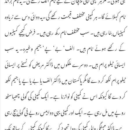
نام کہلائے گا۔ ہر کمپنی مختلف قیمت رکھے گی۔یہ دوائی دس سے زیادہ
کمپنیاں بنا رہی ہیں۔ سب مختلف نام رکھ رہی ہیں۔ فرض کیجیے کمپنیوں
کے رکھے ہوئے نام ہیں۔ الف‘ بے‘ پے‘ جیم وغیرہ۔ یہ سب
ایسائی ٹیلو پرام ہیں۔ دوسرے ملکوں میں ڈاکٹر مریض کو نسخے پر ایسائی
ٹیلو پرام لکھ کر دے گا مگر پاکستان میں ڈاکٹر الف یا بے یا پے یا جیم لکھ
کر دے گا کیونکہ اس نے کمپنی کو نوازنا ہے۔ ایک کمپنی کی گولی چھیاسٹھ
روپے میں مل رہی ہے۔ ایک اور کمپنی یہی دوا بیس روپے فی گولی بیچ رہی
ہے۔ ڈاکٹر مہنگی والی کمپنی کی دوا تجویز کرے گا کیونکہ کمپنی کے ساتھ مُک