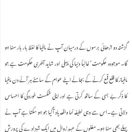
گزشتہ دو اڑھائی برسوں کے درمیان آپ نے مافیا کا لفظ بار بار سنا ہو
گا۔ موجودہ حکومت‘ غالباً دنیا کی پہلی اور شاید آخری حکومت ہے جو
مافیاز کا قلع قمع کرنے کے بجائے اپنے عوام کے سامنے ہر آئے دن مافیا
کا ذکر بے بسی کے ساتھ کرتی ہے اور اپنی شکست خوردگی کا احساس
دلاتی ہے۔اس سے وہی لطیفہ نما واقعہ یاد آگیا جو ہو سکتا ہے آپ نے
پہلے بھی سنا ہو۔ مغلوں کے عہدِ زوال میں ایک شہزادے کی پرورش