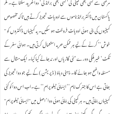
مرضی سے کسی بھی کمپنی کی‘ کسی بھی برانڈ کی‘ دوا خرید سکتا ہے۔ مگر
پاکستان میں ڈاکٹر برانڈ ناموں سے ادویات تجویز کرتے ہیں تا کہ مخصوص
کمپنیوں کی بنی ہوئی ادویات فروخت ہو سکیں۔ یہ کمپنیاں ڈاکٹروں کو ''
خوش‘‘ کرنے کے لیے ہر ممکن حربہ استعمال کرتی ہیں۔ ہوائی سفر کے
ٹکٹ‘ غیر ملکی دورے‘ نئی گاڑیاں اور نہ جانے کیا کیا۔ ایک مثال سے
مسئلہ واضح ہو جائے گا۔ ذہنی دباؤ ( ڈپریشن ) کے لیے جو دوا تجویز کی
جاتی ہے اس کا جنرک نام‘‘ ایسّائی ٹیلو پرام‘‘ ہے۔اب اس دوا کو کئی
کمپنیاں بناتی ہیں۔ ہر کمپنی کی بنائی ہوئی دوا‘ اصل میں ''ایسائی ٹیلوپرام''
ہی ہو گی۔ مگر ہر کمپنی اپنی پہچان کے لیے نام الگ رکھے کی۔ یہ نام برانڈ