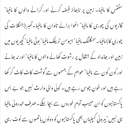
سٹنٹس کا مافیا۔ زمین پر ناجائز قبضہ کرنے اور کرانے والوں کا مافیا‘
گاڑیوں کی چوری کا مافیا‘ اغوا برائے تاوان کا مافیا۔ٹمبر (جنگلات کی
چوری کا) مافیا۔سمگلنگ مافیا‘ ہیومن ٹریفک مافیا‘ بوٹی مافیا‘ کچہریوں میں
زمین اور جائداد کے انتقال پر رشوت کھانے والوں کا مافیا‘ اور نہ جانے
اور کون کون سے مافیا‘ عوام کے جسموں سے گوشت کاٹ کاٹ کر کھا
رہے ہیں اور خون چوس رہے ہیں۔ کوئی والی وارث نہیں جو بے بس
پاکستانیوں کو ان مہیب آدم خوروں سے بچا سکے۔صرف اندرونی مافیا
ہی نہیں‘ بیرونی کمپنیاں بھی پاکستانیوں کو دونوں ہاتھوں سے لُوٹ رہی