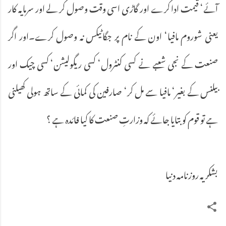
آئے‘ قیمت ادا کرے اور گاڑی اسی وقت وصول کر لے اور سرمایہ کار
یعنی شوروم مافیا‘ اون کے نام پر جگاٹیکس نہ وصول کرے۔اور اگر
صنعت کے نجی شعبے نے کسی کنٹرول‘ کسی ریگولیشن‘ کسی چیک اور
بیلنس کے بغیر‘ مافیا سے مل کر‘ صارفین کی کمائی کے ساتھ ہولی کھیلنی
ہے تو قوم کو بتایا جائے کہ وزارتِ صنعت کا کیا فائدہ ہے ؟
بشکریہ روزنامہ دنیا