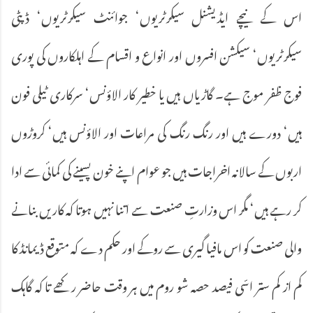
اس کے نیچے ایڈیشنل سیکرٹریوں‘ جوائنٹ سیکرٹریوں‘ ڈپٹی
سیکرٹریوں‘ سیکشن افسروں اور انواع و اقسام کے اہلکاروں کی پوری
فوج ظفر موج ہے۔ گاڑیاں ہیں یا خطیر کار الاؤنس‘ سرکاری ٹیلی فون
ہیں‘ دورے ہیں اور رنگ رنگ کی مراعات اور الاؤنس ہیں‘ کروڑوں
اربوں کے سالانہ اخراجات ہیں جو عوام اپنے خون پسینے کی کمائی سے ادا
کر رہے ہیں‘ مگر اس وزارتِ صنعت سے اتنا نہیں ہوتا کہ کاریں بنانے
والی صنعت کو اس مافیا گیری سے روکے اور حکم دے کہ متوقع ڈیمانڈ کا
کم از کم ستر اسّی فیصد حصہ شو روم میں ہر وقت حاضر رکھے تا کہ گاہک