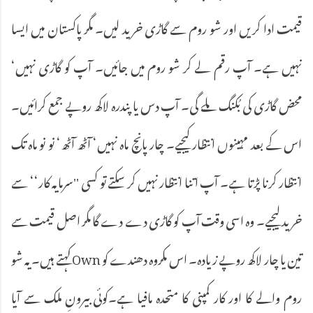
قیمت ادا کریں اور شو روم سے گاڑی خرید لیں۔ مگر پاکستان میں ایسا
نہیں ہے۔ آپ رقم لے کر شو روم میں جائیں۔ آپ کو گاڑی نہیں‘
محض گاڑی کی بُکنگ ملے گی۔ آپ دس یا پندرہ لاکھ روپے جمع کرائیں۔
اس کے بعد مہینوں انتظار کیجیے۔ چار پانچ ماہ نہیں‘ آٹھ آٹھ‘ نو نو ماہ تک
انتظار کرنا پڑتا ہے۔ آپ اتنا انتظار نہیں کر سکتے تو کسی ''سرمایہ کار‘‘ سے
خرید لیجیے۔ وہ اسی وقت آپ کو گاڑی دے دے گا مگر اصل قیمت سے
تین یا چار لاکھ روپے زیادہ۔ اس مکروہ دھندے کو Ownکہتے ہیں۔ یہ شو
روم والے کا اور کار کمپنی کا متحدہ مافیا ہے۔کوئی بیرونِ ملک سے آیا