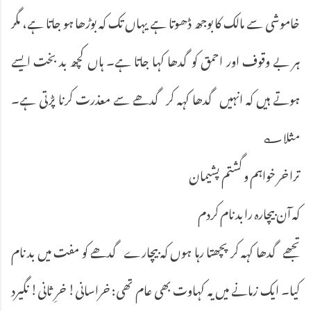
خاموشی سے مالک کا بوجھ ڈھوتا ہے یہاں تک کہ بوڑھا ہو جاتا ہے، مگر
ہر بے وقوف اور احمق کوگدھا کہا جاتا ہے۔ ہاں کچھ بد بخت ایسے
ہوتے ہیں کہ انہیں گدھا کہہ کر گدھے سے معذرت کرنا پڑتی ہے۔
مثلا؎
ترا خر خواہم و گشتم پشیمان
کہ آن بیچارہ را بد نام کردم
تجھے گدھا کہہ کر پچھتا رہا ہوں کہ بیچارے گدھے کو مفت میں بد نام
کیا۔ ایک زمانے میں یہ کہاوت بھی عام تھی: خراسانی! خرِ ثانی! نگیرد