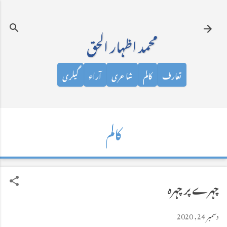
نظرانداز کرکے مرکزی مواد پر جائیں
محمد اظہار الحق
تعارف
کالم
شاعری
آراء
گیلری
کالم
چہرے پر چہرہ
دسمبر 24, 2020