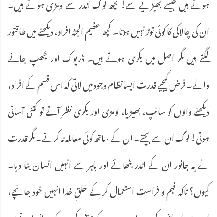
ہوتے ہیں جیسے بھیڑیے سے! کچھ لوگ اندر سے لومڑی ہوتے ہیں۔
ان کی چالاکی کا کوئی توڑ نہیں ہوتا۔ کچھ عظیم الجثہ افراد، دیکھنے میں طاقتور
لگتے ہیں مگر اصل میں بکری ہوتے ہیں۔ ڈرپوک اور چُھپ جانے
والے۔ فرض کیجیے قدرت ایسا نظام وجود میں لاتی کہ اس قسم کے افراد،
دیکھنے والوں کو سانپ، بھیڑیا، لومڑی اور بکری نظر آتے تو کتنی آسانی
ہوتی! لوگ ان سے بچتے۔ ان کے ساتھ کوئی معاملہ نہ کرتے۔ مگر قدرت
نے یہ جانور ان کے اندر بٹھائے اور باہر سے انہیں انسان بنا دیا۔
کیوں؟ تاکہ فہم و فراست استعمال کر کے خلقِ خدا انہیں خود جانچے،
ان سے اعراض کرے اور دوسروں کو متنبہ کرے کہ یہ انسان نہیں