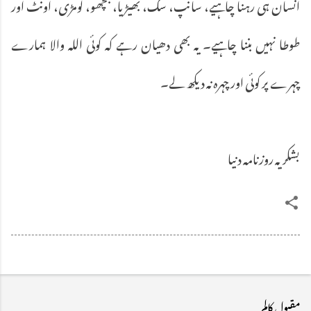
انسان ہی رہنا چاہیے، سانپ، سگ، بھیڑیا، بچھو، لومڑی، اونٹ اور
طوطا نہیں بننا چاہیے۔ یہ بھی دھیان رہے کہ کوئی اللہ والا ہمارے
چہرے پر کوئی اور چہرہ نہ دیکھ لے۔
بشکریہ روزنامہ دنیا
مقبول کالم