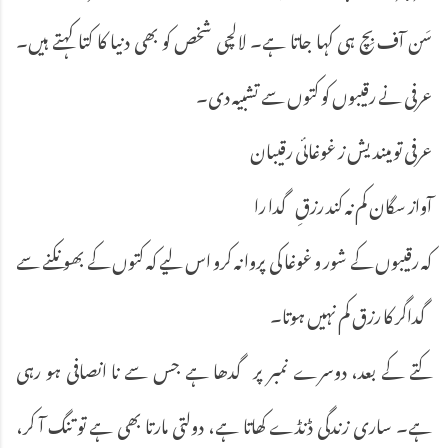
سَن آف بِچ ہی کہا جاتا ہے۔ لالچی شخص کو بھی دنیا کا کتا کہتے ہیں۔
عرفی نے رقیبوں کو کتوں سے تشبیہ دی۔
عرفی تو میندیش ز غوغائی رقیبان
آواز سگان کم نہ کند رزقِ گدا را
کہ رقیبوں کے شور و غوغا کی پروا نہ کرو اس لیے کہ کتوں کے بھونکنے سے
گداگر کا رزق کم نہیں ہوتا۔
کتے کے بعد، دوسرے نمبر پر گدھا ہے جس سے نا انصافی ہو رہی
ہے۔ ساری زندگی ڈنڈے کھاتا ہے، دولتی مارتا بھی ہے تو تنگ آ کر،