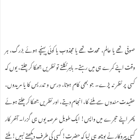
صوفی تھے یا عالم، محدث تھے یا مجذوب یا کوئی پہنچے ہوئے بزرگ، ہر
وقت اپنے کمرے ہی میں رہتے۔ باہر نکلتے تو نظریں جھکا کر چلتے، یوں کہ
کسی پر نظر نہ پڑے۔ جو بھی کام ہوتا، درس و تدریس کا یا مریدوں،
عقیدت مندوں سے ملنے کا، انجام دیتے، اور نظریں جھکا کر چلتے ہوئے
پھر اپنے حجرے میں واپس! ایک طویل عرصہ یوں ہی گزرا۔ آخر کار
کسی پیروکار نے پوچھ ہی لیا کہ حضرت! کسی کی طرف دیکھتے نہیں! ملتے