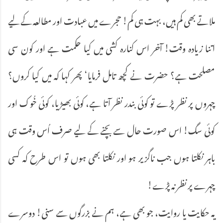
ملاتے بھی کم ہیں، بہت ہی کم! حجرے میں عبادت اور مطالعہ کے لیے
اتنا زیادہ وقت! آخر اس کنارہ کشی میں کیا حکمت ہے اور کون سی
مصلحت ہے؟ حضرت نے کچھ تامل فرمایا‘ پھر کہا کہ میں کیا کروں؟
چہروں پر نظر پڑے تو کوئی بندر نظر آتا ہے، کوئی بھیڑیا، کوئی خُوک اور
کوئی سگ! اس صورت حال سے بچنے کے لیے صرف اُس وقت ہی
باہر نکلتا ہوں جب ناگزیر ہو اور نکلتا بھی ہوں تو اس طرح کہ کسی
چہرے پر نظر نہ پڑے!
یہ حکایت یا روایت، جو بھی ہے، ہم نے بزرگوں سے سنی! دوسرے