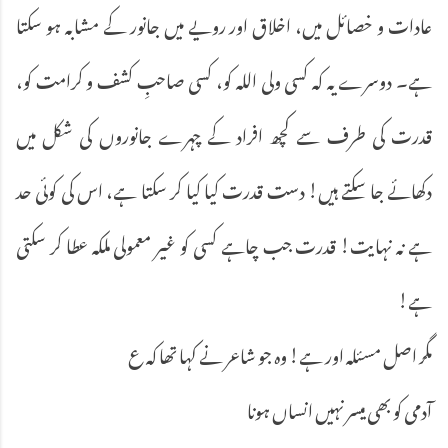
عادات و خصائل میں، اخلاق اور رویے میں جانور کے مشابہ ہو سکتا
ہے۔ دوسرے یہ کہ کسی ولی اللہ کو، کسی صاحبِ کشف و کرامت کو،
قدرت کی طرف سے کچھ افراد کے چہرے جانوروں کی شکل میں
دکھائے جا سکتے ہیں! دست قدرت کیا کیا کر سکتا ہے، اس کی کوئی حد
ہے نہ نہایت! قدرت جب چاہے کسی کو غیر معمولی ملکہ عطا کر سکتی
ہے!
مگر اصل مسئلہ اور ہے! وہ جو شاعر نے کہا تھا کہ ع
آدمی کو بھی میسر نہیں انساں ہونا