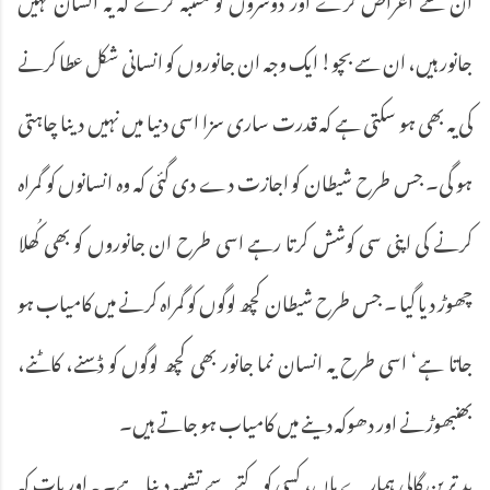
جانور ہیں، ان سے بچو! ایک وجہ ان جانوروں کو انسانی شکل عطا کرنے
کی یہ بھی ہو سکتی ہے کہ قدرت ساری سزا اسی دنیا میں نہیں دینا چاہتی
ہو گی۔ جس طرح شیطان کو اجازت دے دی گئی کہ وہ انسانوں کو گمراہ
کرنے کی اپنی سی کوشش کرتا رہے اسی طرح ان جانوروں کو بھی کُھلا
چھوڑ دیا گیا ۔ جس طرح شیطان کچھ لوگوں کو گمراہ کرنے میں کامیاب ہو
جاتا ہے‘ اسی طرح یہ انسان نما جانور بھی کچھ لوگوں کو ڈسنے، کاٹنے،
بھنبھوڑنے اور دھوکہ دینے میں کامیاب ہو جاتے ہیں۔
بد ترین گالی ہمارے ہاں، کسی کو کتے سے تشبیہ دینا ہے۔ یہ اور بات کہ