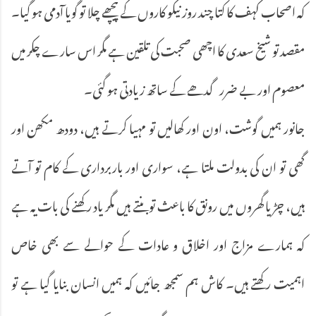
کہ اصحاب کہف کا کتا چند روز نیکو کاروں کے پیچھے چلا تو گویا آدمی ہو گیا۔
مقصد تو شیخ سعدی کا اچھی صحبت کی تلقین ہے مگر اس سارے چکر میں
معصوم اور بے ضرر گدھے کے ساتھ زیادتی ہو گئی۔
جانور ہمیں گوشت، اون اور کھالیں تو مہیا کرتے ہیں، دودھ مکھن اور
گھی تو ان کی بدولت ملتا ہے، سواری اور باربرداری کے کام تو آتے
ہیں، چڑیا گھروں میں رونق کا باعث تو بنتے ہیں مگر یاد رکھنے کی بات یہ ہے
کہ ہمارے مزاج اور اخلاق و عادات کے حوالے سے بھی خاص
اہمیت رکھتے ہیں۔ کاش ہم سمجھ جائیں کہ ہمیں انسان بنایا گیا ہے تو