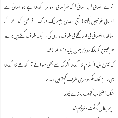
خوئے انسانی! بہ آسانی! کہ خراسانی، دوسرا گدھا ہے جو آسانی سے
انسانی خُو نہیں پکڑتا! شیخ سعدی جیسے نیک بزرگ نے بھی گدھے کے
ساتھ نا انصافی کی اور کتے کی طرف داری کی۔ ایک طرف کہتے ہیں:؎
خرِ عیسیٰ اگر بمکہ روَد/ چون بیاید ہنوز خر باشد
کہ عیسیٰ علیہ السلام کا گدھا اگر مکہ سے بھی ہو آئے تو گدھے کا گدھا
ہی رہے گا۔ مگر دوسری طرف کہتے ہیں:؎
سَگ اَصْحابِ کَہْف روزے چَنْد
پئے نیکاں گِرِفْت و مُرْدَُم شُد