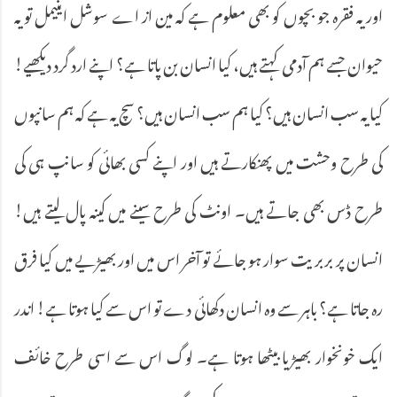
اور یہ فقرہ جو بچوں کو بھی معلوم ہے کہ مین از اے سوشل اینیمل تو یہ
حیوان جسے ہم آدمی کہتے ہیں، کیا انسان بن پاتا ہے؟ اپنے ارد گرد دیکھیے!
کیا یہ سب انسان ہیں؟ کیا ہم سب انسان ہیں؟ سچ یہ ہے کہ ہم سانپوں
کی طرح وحشت میں پھنکارتے ہیں اور اپنے کسی بھائی کو سانپ ہی کی
طرح ڈس بھی جاتے ہیں۔ اونٹ کی طرح سینے میں کینہ پال لیتے ہیں!
انسان پر بربریت سوار ہو جائے تو آخر اس میں اور بھیڑیے میں کیا فرق
رہ جاتا ہے؟ باہر سے وہ انسان دکھائی دے تو اس سے کیا ہوتا ہے! اندر
ایک خونخوار بھیڑیا بیٹھا ہوتا ہے۔ لوگ اس سے اسی طرح خائف