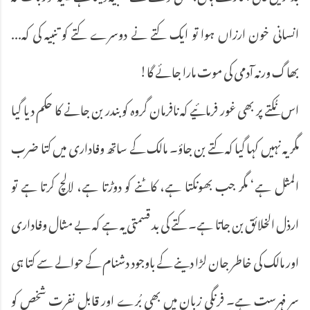
انسانی خون ارزاں ہوا تو ایک کتے نے دوسرے کتے کو تنبیہ کی کہ...
بھاگ ورنہ آدمی کی موت مارا جائے گا!
اس نُکتے پر بھی غور فرمائیے کہ نافرمان گروہ کو بندر بن جانے کا حکم دیا گیا
مگر یہ نہیں کہا گیا کہ کتے بن جاؤ۔ مالک کے ساتھ وفاداری میں کتا ضرب
المثل ہے‘ مگر جب بھونکتا ہے، کاٹنے کو دوڑتا ہے، لالچ کرتا ہے تو
ارذل الخلائق بن جاتا ہے۔ کتے کی بد قسمتی یہ ہے کہ بے مثال وفاداری
اور مالک کی خاطر جان لڑا دینے کے باوجود دشنام کے حوالے سے کتا ہی
سر فہرست ہے۔ فرنگی زبان میں بھی بُرے اور قابل نفرت شخص کو