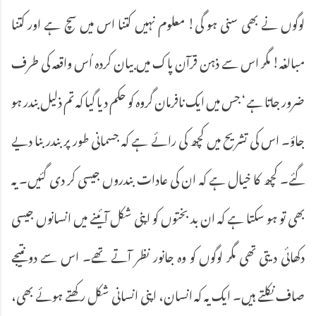
لوگوں نے بھی سنی ہو گی! معلوم نہیں کتنا اس میں سچ ہے اور کتنا
مبالغہ! مگر اس سے ذہن قرآن پاک میں بیان کردہ اُس واقعہ کی طرف
ضرور جاتا ہے‘ جس میں ایک نافرمان گروہ کو حکم دیا گیا کہ تم ذلیل بندر ہو
جاؤ۔ اس کی تشریح میں کچھ کی رائے ہے کہ جسمانی طور پر بندر بنا دیے
گئے۔ کچھ کا خیال ہے کہ ان کی عادات بندروں جیسی کر دی گئیں۔ یہ
بھی تو ہو سکتا ہے کہ ان بد بختوں کو اپنی شکل آئینے میں انسانوں جیسی
دکھائی دیتی تھی مگر لوگوں کو وہ جانور نظر آتے تھے۔ اس سے دو نتیجے
صاف نکلتے ہیں۔ ایک یہ کہ انسان، اپنی انسانی شکل رکھتے ہوئے بھی،