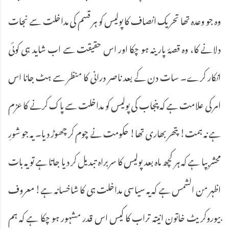
وہ جو وعدہ تھا تحریک انصاف کا پولیس کو ہر قسم کی مداخلت سے نجات
دلانے کا، وہ قصۂ پارینہ ہو چکا اور اس حقیقت سے اب شاید ہی کوئی
انکار کرے۔ سات دن کے بعد ناصر درانی کا منظر سے ہٹ جانا اس
امر کی علامت ہے کہ پنجاب کی پولیس کو مداخلت سے پاک کرنے کا عزم
ہے نہ ہمت! پتھر بھاری تھا! حکومت نے چوم کر چھوڑ دیا۔ یہ جو شورِ
محشر بپا ہے کہ ہر کچھ ماہ بعد پولیس کا سربراہ تبدیل کر دیا جاتا ہے تو یہ بات
اظہر من الشمس ہے کہ یہ سیاسی مداخلت ہی کا شاخسانہ ہے! معروف
بیوروکریٹ خاتون انیتہ تراب کا کیس اس قدر مشہور ہو چکا ہے کہ ہم