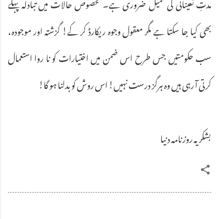
مدتِ تعیناتی کی تکمیل ضروری ہے۔ مخصوص حالات میں تبادلہ پہلے
بھی کیا جا سکتا ہے مگر معقول وجوہ ریکارڈ کر کے! گزشتہ اور موجودہ،
سب حکومتیں جس طرح اس ضمن میں اختیارات کو نا روا استعمال
کرتی آ رہی ہیں وہ ہرگز درست نہیں! اس روش کو بدلنا ہو گا!
بشکریہ روزنامہ دنیا