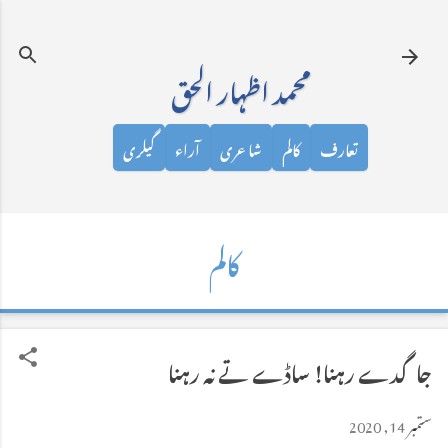
نظرانداز کرکے مرکزی مواد پر جائیں
محمد اظہار الحق
تعارف
کالم
شاعری
آراء
گیلری
کالم
جاگدے رہنا! ساڈے تے نہ رہنا
ستمبر 14, 2020