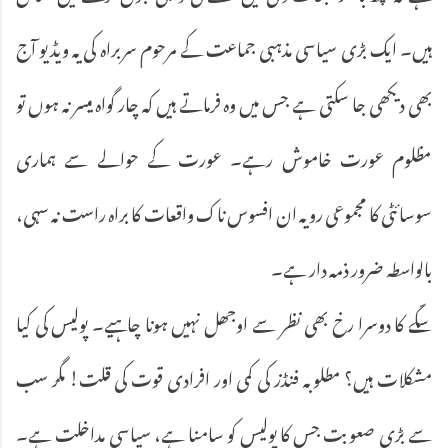
ہیں۔ ایک بڑی سیاسی مذہبی جماعت کے مرحوم سربراہ کی یہ ویڈیو آج
بھی دیکھی جا سکتی ہے جس میں وہ فرماتے ہیں کہ چار گواہ میسر نہ ہوں تو
مظلوم عورت خاموش رہے۔ عورت کے حوالے سے ہماری
سوسائٹی کا مجموعی رویہ ان افسوس ناک واقعات کا براہ راست نہ سہی،
بالواسطہ ضرور ذمہ دار ہے۔
سکّے کا دوسرا رخ بھی نظر سے اوجھل نہیں ہونا چاہیے۔ پولیس کی کیا
مشکلات ہیں؟ مطلوبہ فنڈز کی کمی اور افرادی قوت کی قلت! مگر سب
سے بڑی صعوبت جس کا پولیس کو سامنا ہے، سیاسی مداخلت ہے۔