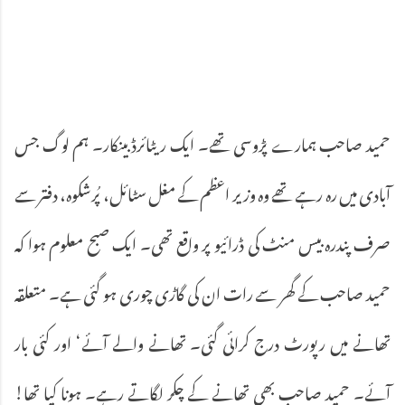
حمید صاحب ہمارے پڑوسی تھے۔ ایک ریٹائرڈ بینکار۔ ہم لوگ جس
آبادی میں رہ رہے تھے وہ وزیر اعظم کے مغل سٹائل، پُرشکوہ، دفتر سے
صرف پندرہ بیس منٹ کی ڈرائیو پر واقع تھی۔ ایک صبح معلوم ہوا کہ
حمید صاحب کے گھر سے رات ان کی گاڑی چوری ہو گئی ہے۔ متعلقہ
تھانے میں رپورٹ درج کرائی گئی۔ تھانے والے آئے‘ اور کئی بار
آئے۔ حمید صاحب بھی تھانے کے چکر لگاتے رہے۔ ہونا کیا تھا!