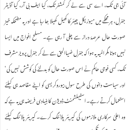
آئی جی تک، اے سی سے لے کر کمشنر تک، کیا ایف بی آر، کیا آڈیٹر
جنرل، ہر محکمے میں میوزیکل چیئر کا کھیل کھیلا جا رہا ہے اور یہ مضحکہ خیز
صورت حال عرصۂ دراز سے چلی آ رہی ہے۔ مسلح افواج میں ایسا
نہیں ہوتا مگر المیہ یہ ہوا کہ جنرل ضیاالحق سے لے کر جنرل پرویز مشرف
تک، کسی فوجی حاکم نے اس صورت حال کو بدلنے کی کوشش نہیں کی‘
اور سیاست دانوں کی طرح سول بیوروکریسی کو اپنے مقاصد ہی کیلئے
استعمال کرتے رہے۔ اسٹیبلشمنٹ ڈویژن کا بنیادی فریضہ ہی یہ ہے کہ
وہ اعلیٰ سرکاری ملازموں کی کیریئر پلاننگ کرے۔ کیریئر پلاننگ کیلئے