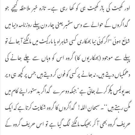
اور کھیت کی باڑ کھیت ہی کو کھا رہی ہے۔ تازہ خبر ملاحظہ کیجیے جو
گداگروں کے حوالے سے دس ستمبر یعنی چار دن پہلے روزنامہ دنیا میں
شائع ہوئی ''اگر کوئی نیا بھکاری کسی شاہراہ یا مارکیٹ میں مانگنے آ جائے تو
پہلے سے موجود (بھکاریوں کا) گروہ اس کو وہاں سے چلے جانے کی
دھمکیاں دیتے ہیں، نہ جانے پر کسی کو فون کر دیتے ہیں جس پر کچھ ہی دیر
بعد پولیس پکڑ کر لے جاتی ہے‘ جبکہ دوسرے گداگر بدستور اپنے کام میں
مگن رہتے ہیں‘‘۔ سبحان اللہ! گداگروں کا گروہ شکایت کرتا ہے کہ ایک
حریف گروہ بھی آ کر بھیک مانگنے لگ گیا ہے تو اس حریف گروہ کے