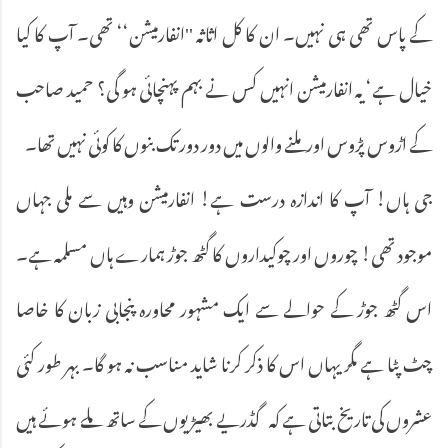
کے پاس تھی ہی نہیں۔ ان کا کل اثاثہ ''انفارمیشن‘‘ تھی۔ آپ کا کیا
خیال ہے‘ یہ انفارمیشن انہیں کس نے بہم پہنچائی ہو گی؟ حمید صاحب
کے اڑوس پڑوس اور ملنے والوں میں دور دور تک بنوں کا کوئی نہیں تھا۔
جی ہاں! آپ کا اندازہ درست ہے! انفارمیشن وہیں سے ملی جہاں
موجود تھی! چوروں اور چوکیداروں کا گٹھ جوڑ ہمارے ہاں مسلمہ ہے۔
اس گٹھ جوڑ کے حوالے سے ایک مشہور محاورہ پنجابی زبان کا خاصا
چٹ پٹا ہے مگر یہاں اس کا ذکر کرنا شاید مناسب نہ ہو گا۔ بہر طور کئی
عشروں کی تاریخ بتاتی ہے کہ گڈریے بھیڑیوں کے ساتھ ملے ہوئے ہیں