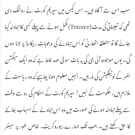
سب اس سے آگاہ ہیں۔ اس کیس میں سپریم کورٹ نے رولنگ دی
تھی کہ تعیناتی کی مدت (Tenure) مکمل ہونے سے پہلے کسی کا تبادلہ کیا
جائے گا تو متعلقہ اتھارٹی کو اس تبادلے کی وجوہات ریکارڈ پر لانا ہوں
گی۔ یوں موجودہ آئی جی کی یہ بات سو فی صد غلط ہے کہ وہ ایک سیکشن
افسر کے نوٹیفکیشن کی مار ہیں۔ انہیں معلوم ہونا چاہیے کہ وہ ریاست کے
ملازم ہیں، حکومت کے نہیں! سپریم کورٹ کے احکام کی رو سے وقت
سے پہلے تبادلہ ہونے کی صورت میں وہ اس تبادلے کے اسباب جاننے
کا حق رکھتے ہیں۔ جب تک ہمارے بیوروکریٹ، خاص طور پر سینئر