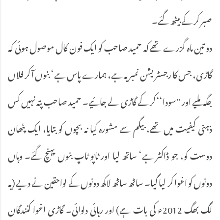
صبر کر کے بیٹھ گئے۔
دو تین ماہ گزرے تھے کہ حمید صاحب کو ایک فون کال موصول ہوئی کہ
گاڑی، جس کا رجسٹریشن نمبر یہ ہے، ہمارے پاس ہے‘ بنوں آ کر فلاں
جگہ ملیے اور ''سودا‘‘ کر کے گاڑی لے جائیے۔ حمید صاحب پتہ نہیں کس
ذہنی کیفیت میں تھے، بیگم سے مشورہ کیا نہ بچوں کو بتایا، ایک پٹھان
دوست کو، جو ڈاکٹر ہے‘ ساتھ لیا اور ٹاپو ٹاپ بنوں پہنچ گئے۔ وہاں
دونوں کو اغوا کر لیا گیا۔ ساٹھ ساٹھ لاکھ دونوں کے لواحقین نے دیے (یہ
لگ بھگ 2012ء کی بات ہے) اور رہائی دلوائی۔ گاڑی اغوا کنندگان