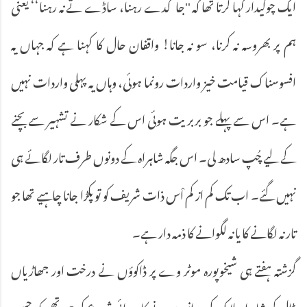
ایک چوکیدار کہا کرتا تھا کہ ''جاگدے رہنا، ساڈے تے نہ رہنا‘‘ یعنی
ہم پر بھروسہ نہ کرنا، سو نہ جانا! واقفان حال کا کہنا ہے کہ جہاں یہ
افسوسناک قیامت خیز واردات رونما ہوئی، وہاں یہ پہلی واردات نہیں
ہے۔ اس سے پہلے جو بربریت ہوئی اس کے شکار نے تشہیر سے بچنے
کے لیے چُپ سادھ لی۔ اس جگہ شاہراہ کے دونوں طرف تار لگائے ہی
نہیں گئے۔ اب تک کم از کم اْس ذات شریف کو تو پکڑا جانا چاہیے تھا جو
تار نہ لگانے کا یا نہ لگوانے کا ذمہ دار ہے۔
گزشتہ ہفتے ہی شیخوپورہ موٹر وے پر ڈاکوؤں نے درخت اور جھاڑیاں
ڈال کر شاہراہ بلاک کی۔ انہوں نے کارروائی شروع کی ہی تھی کہ حسن