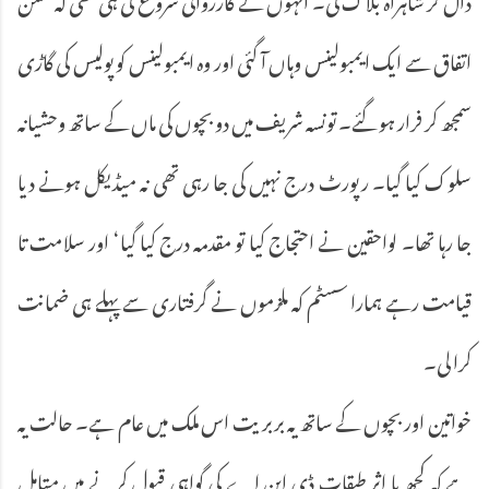
اتفاق سے ایک ایمبولینس وہاں آ گئی اور وہ ایمبولینس کو پولیس کی گاڑی
سمجھ کر فرار ہو گئے۔ تونسہ شریف میں دو بچوں کی ماں کے ساتھ وحشیانہ
سلوک کیا گیا۔ رپورٹ درج نہیں کی جا رہی تھی نہ میڈیکل ہونے دیا
جا رہا تھا۔ لواحقین نے احتجاج کیا تو مقدمہ درج کیا گیا‘ اور سلامت تا
قیامت رہے ہمارا سسٹم کہ ملزموں نے گرفتاری سے پہلے ہی ضمانت
کرا لی۔
خواتین اور بچوں کے ساتھ یہ بربریت اس ملک میں عام ہے۔ حالت یہ
ہے کہ کچھ با اثر طبقات ڈی این اے کی گواہی قبول کرنے میں متامل