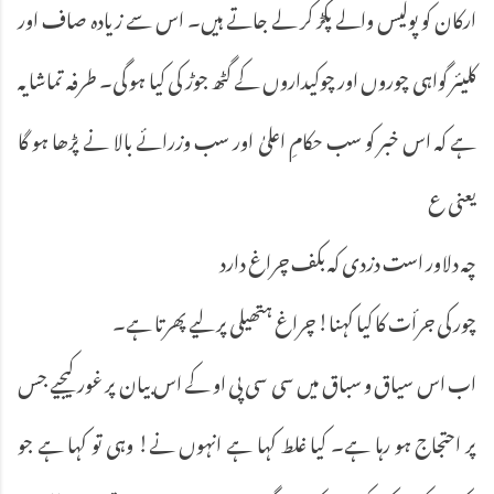
ارکان کو پولیس والے پکڑ کر لے جاتے ہیں۔ اس سے زیادہ صاف اور
کلیئر گواہی چوروں اور چوکیداروں کے گٹھ جوڑ کی کیا ہو گی۔ طرفہ تماشا یہ
ہے کہ اس خبر کو سب حکامِ اعلیٰ اور سب وزرائے بالا نے پڑھا ہو گا
یعنی ع
چہ دلاور است دزدی کہ بکف چراغ دارد
چور کی جرأت کا کیا کہنا! چراغ ہتھیلی پر لیے پھرتا ہے۔
اب اس سیاق و سباق میں سی سی پی او کے اس بیان پر غور کیجیے جس
پر احتجاج ہو رہا ہے۔ کیا غلط کہا ہے انہوں نے! وہی تو کہا ہے جو