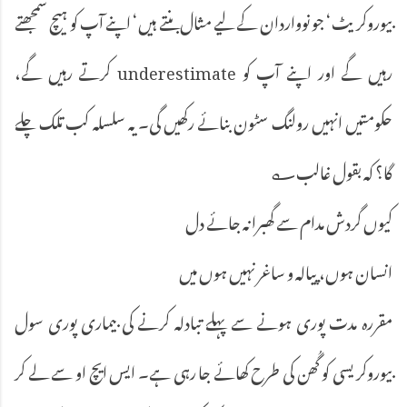
بیوروکریٹ‘ جو نوواردان کے لیے مثال بنتے ہیں‘ اپنے آپ کو ہیچ سمجھتے
رہیں گے اور اپنے آپ کو underestimate کرتے رہیں گے،
حکومتیں انہیں رولنگ سٹون بنائے رکھیں گی۔ یہ سلسلہ کب تلک چلے
گا؟ کہ بقول غالب؎
کیوں گردش مدام سے گھبرا نہ جائے دل
انسان ہوں، پیالہ و ساغر نہیں ہوں میں
مقررہ مدت پوری ہونے سے پہلے تبادلہ کرنے کی بیماری پوری سول
بیوروکریسی کو گُھن کی طرح کھائے جا رہی ہے۔ ایس ایچ او سے لے کر