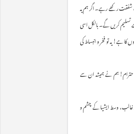
ستِ شفقت رکھے رہے۔ اگر ہم یہ
ی سے تسلیم کریں گے۔ بالکل اسی
ں کا ہے! یہ تو فخر و انبساط کی
احترام! ہم نے ہمیشہ ان سے
ر غالب، وسط ایشیا کے چشم و