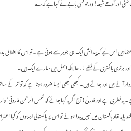
سُنّی اور آدھے شیعہ! وہ جو کسی بابے نے کہا ہے کہ؎
 ہیں اس لیے کہ پیدائش ایک ہی جوہر سے ہوئی ہے۔ تو اس کا اطلاق بدرجۂ 
برتری یا کمتری کے قصّے!! حالانکہ اصل میں سارے ایک ہیں۔
 آتے ہیں اور جاتے ہیں۔ کبھی کبھی ایسا ضرور ہوتا ہے کہ تواتر کے سات
۔ یہ فطری ہے اور قدرتی! آج اگر یہ کہا جائے کہ شمس الرحمن فاروقی‘ و
لند پایہ نقاد پاکستان میں نہیں پیدا ہوئے تو اس پر پاکستانی ادیبوں کو کیا ا