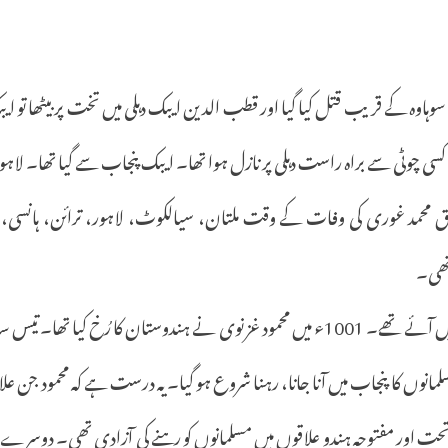
و سوہاوہ کے قریب قتل کیا گیا اور قطب الدین ایبک دہلی میں تخت پر بیٹھا تو 
 کی کسی چوٹی سے براہ راست دہلی پر نازل ہوا تھا۔ ایبک پنجاب سے گیا تھا۔ لا
 محمد غوری کی وفات کے وقت ملتان، سیالکوٹ، لاہور، ترائن، ہانسی،
تھی۔
اور پنجاب میں یہ چند دن پہلے نہیں آئے تھے۔ 1001ء میں محمود غزنوی نے ہندوستان کا رُخ
وں کا پنجاب میں آنا جانا، رہنا شروع ہو گیا۔ یہ درست ہے کہ محمود جن علاقوں 
 ماتحت اور مفتوحہ ہندو علاقوں میں مسلمانوں کو رہنے کی آزادی تھی۔ دوسرے ل