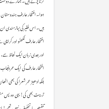
کرنا پڑتے ہیں۔ ہمارے دوست پروف
ہوا۔ افتخار عارف ہندوستان سے
ہیں۔ اس فقیر کی نیازمندی ا
افتخار عارف لکھنٔو اور کراچی
اور جدی زبان ایک لحاظ سے، ف
افتخار عارف کی ایک عمر پنجاب
بلکہ ادھیڑ عمر شعرا کی بھی ا
تربیت بھی کی! یہی وہ پس من
تنقیص یا تخفیف نہیں تھی! اس