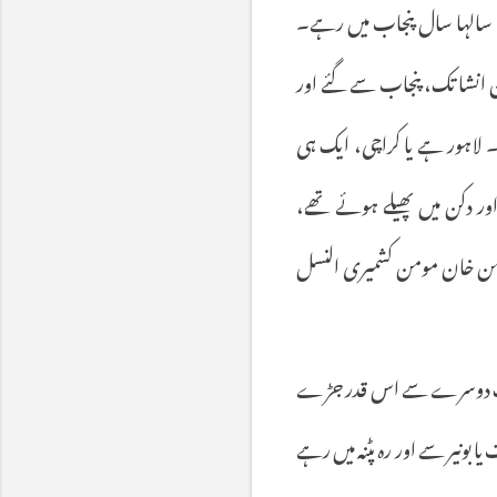
یؔ سالہا سال پنجاب میں رہے۔
ن انشا تک، پنجاب سے گئے اور
لاہور ہے یا کراچی، ایک ہی
ور دکن میں پھیلے ہوئے تھے،
مومن خان مومن کشمیری النسل
اً ایک دوسرے سے اس قدر جڑے
 بونیر سے اور رہ پٹنہ میں رہے