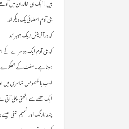
ہیں! ایک ہی خاندان میں آدھے 
بنی آدم اعضائی یک دیگر اند
کہ در آفرینش ز یک جوہر اند
کہ بنی آدم ایک دوسرے کے اعضا
ہوتا ہے۔ مفت کے جھگڑے اور 
ادب بالخصوص شاعری میں ادوار
ایک حصے سے اٹھتی چلی آتی ہے
چند نارنگ اور شمیم حنفی جیسے ب