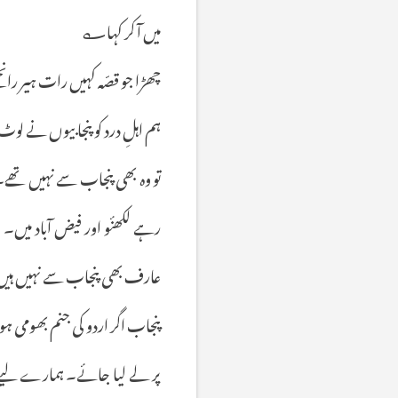
میں آ کر کہا؎
چھڑا جو قصّہ کہیں رات ہیر رانجھ
ہم اہلِ درد کو پنجابیوں نے لوٹ 
تو وہ بھی پنجاب سے نہیں تھے
رہے لکھنٔو اور فیض آباد میں۔
عارف بھی پنجاب سے نہیں ہی
پنجاب اگر اردو کی جنم بھومی ہو
پر لے لیا جائے۔ ہمارے لیے 