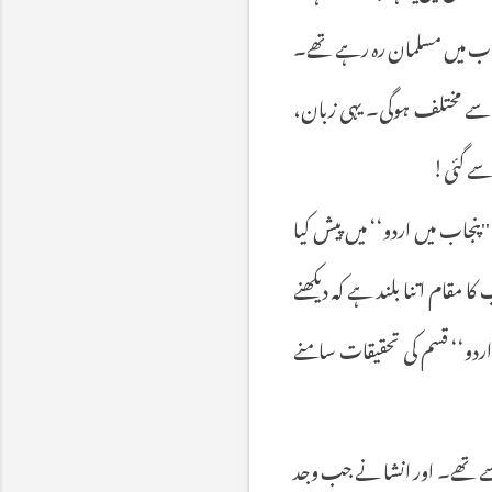
ل سے پنجاب میں مسلمان رہ رہے تھے۔
بان سے مختلف ہوگی۔ یہی زبان،
 سے گئی!
'پنجاب میں اردو‘‘ میں پیش کیا
 مقام اتنا بلند ہے کہ دیکھنے
اردو‘‘ قسم کی تحقیقات سامنے
 سے تھے۔ اور انشا نے جب وجد