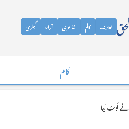
نظرانداز کرکے مرکزی مواد پر جائیں
لحق
تعارف
کالم
شاعری
آراء
گیلری
کالم
 نے لُوٹ لیا