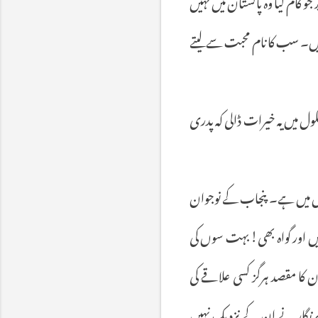
و کام کیا وہ پاکستان میں نہیں
ہیں۔ سب کا نام محبت سے لیتے
ل میں یہ خیرات ڈالی کہ پدری
بغل میں ہے۔ پنجاب کے نوجوان
یں اور گواہ بھی! بہت سوں کی
کا مقصد ہرگز کسی علاقے کی
م نگار نے ان کے نزدیک نہیں