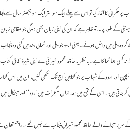
نے 1175ء میں پنجاب پر حکمرانی کا آغاز کیا تو اس سے پہلے ایک سو ستر ایک سو پچھتر سا
ر کمیونٹی کے طور پر... تو ظاہر ہے کہ ان کی اپنی زبان بھی ہوگی جو مقامی ز
 کر وہ دہلی میں داخل ہوئے۔ یعنی اردو جو دہلی اور شمالی ہند میں گئی وہ پنجاب
 نہ کسی ہماشما کا ہے۔ یہ نظریہ حافظ محمود شیرانی نے اپنی شہرۂ آفاق کتاب '
بچپن اور اردو کے شباب پر جو کتابیں آج تک لکھی گئیں، ان میں اس کتاب کا
جاتی ہیں۔ اسی کے تتبع میں بعد ازاں ''گجرات میں اردو‘‘ اور ''بنگال میں 
ب کے سر پر سجانے والے حافظ محمود شیرانی پنجاب سے نہیں تھے۔ راجستھان