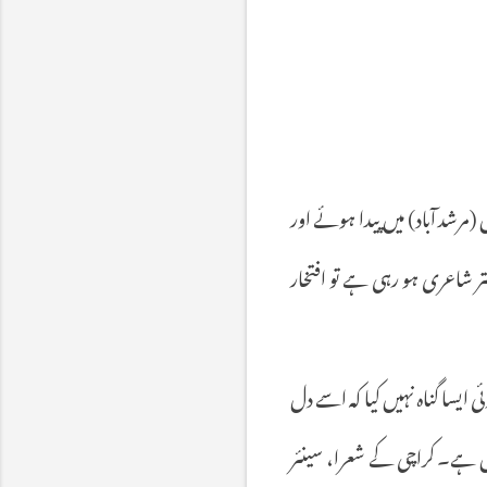
شد آباد) میں پیدا ہوئے اور
ر شاعری ہو رہی ہے تو افتخار
 ایسا گناہ نہیں کیا کہ اسے دل
 ہے۔ کراچی کے شعرا، سینئر