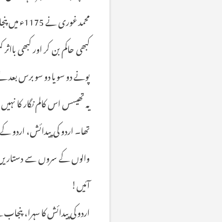
محمد غوری 
کبھی حاکم بن کر اور کبھی بااث
پونے دو سو یا دو سو برس بعد لے
یہ تھیسس اس کالم نگار کا نہیں!
تھا۔ اردو کی پیدائش، اردو کے 
والوں کے سروں سے دستاریں گر 
آئیں!
اردو کی پیدائش کا سہرا، پنجا