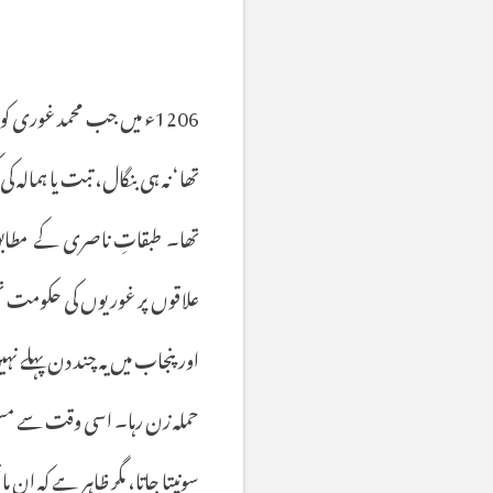
1206ء میں جب محمد غوری ک
تھا‘ نہ ہی بنگال، تبت یا ہمالہ
تھا۔ طبقاتِ ناصری کے مطابق
علاقوں پر غوریوں کی حکومت 
حملہ زن رہا۔ اسی وقت سے مسلمان
سونپتا جاتا، مگر ظاہر ہے کہ ان