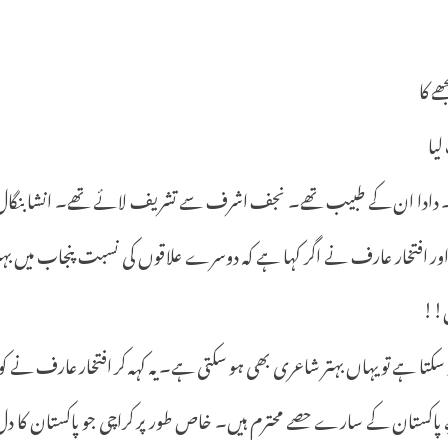
ے کا
لیا
۔ دادا ان کے طبیب تھے۔ نجف اشرف سے تشریف لائے تھے۔ انشا بنگال (مر
 اور افتخار عارف نے اگر کہا ہے کہ دوسرے علاقوں کی نسبت پنجاب میں بہت
ں!!
 سکتا ہے تو یہاں بہتر شاعری بھی ہو سکتی ہے۔ یہ کہہ کر افتخار عارف نے کوئی
پاکستان کے سارے حصے محترم ہیں۔ خاص طور پر کراچی جو پاکستان کا دل