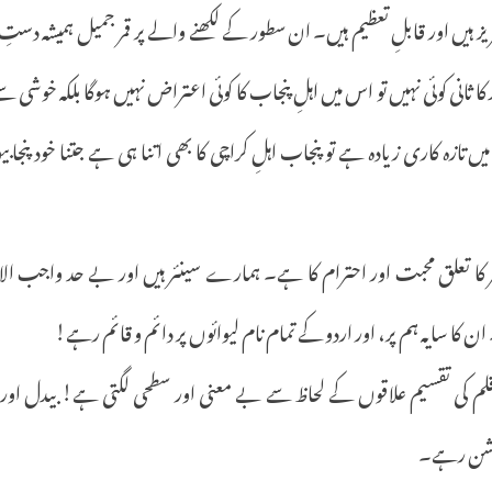
یز ہیں اور قابلِ تعظیم ہیں۔ ان سطور کے لکھنے والے پر قمر جمیل ہمیشہ د
د کا ثانی کوئی نہیں تو اس میں اہلِ پنجاب کا کوئی اعتراض نہیں ہوگا بلکہ خوش
ں تازہ کاری زیادہ ہے تو پنجاب اہلِ کراچی کا بھی اتنا ہی ہے جتنا خود پنجابیو
 کا تعلق محبت اور احترام کا ہے۔ ہمارے سینئر ہیں اور بے حد واجب ال
ن کا سایہ ہم پر، اور اردو کے تمام نام لیوائوں پر دائم و قائم رہے!
لِ قلم کی تقسیم علاقوں کے لحاظ سے بے معنی اور سطحی لگتی ہے! بیدل او
روشن رہے۔