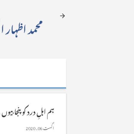
محمد اظہار ا
ہم اہلِ درد کو پنجابیوں
اگست 06, 2020