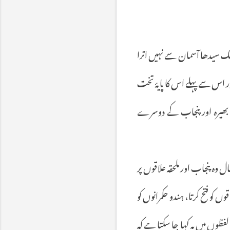
ایبک سیدھا آسمان سے نہیں اترا
ہور اس سے پہلے اس کا پایۂ تخت
 بھیرہ اور پنجاب کے دوسرے
 کیا تھا۔ تیس سال وہ پنجاب اور ملحقہ علاقوں پر
کو فتح کرتا، ہندو حکمرانوں کو
فظوں میں یہ کہا جا سکتا ہے کہ