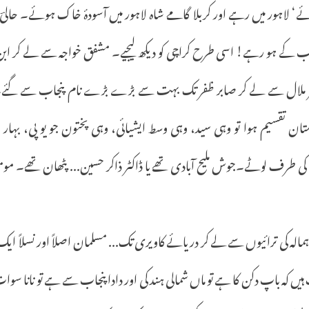
 ہوئے‘ لاہور میں رہے اور کربلا گامے شاہ لاہور میں آسودۂ خاک ہوئے۔ حال
نجاب کے ہو رہے! اسی طرح کراچی کو دیکھ لیجیے۔ مشفق خواجہ سے لے کر اب
ر ملال سے لے کر صابر ظفر تک بہت سے بڑے بڑے نام پنجاب سے گئے۔ 
ن تقسیم ہوا تو وہی سید، وہی وسط ایشیائی، وہی پختون جو یو پی، بہار ا
کی طرف لوٹے۔جوش ملیح آبادی تھے یا ڈاکٹر ذاکر حسین... پٹھان تھے۔ 
 ہمالہ کی ترائیوں سے لے کر دریائے کاویری تک... مسلمان اصلاً اور نسل
ں کہ باپ دکن کا ہے تو ماں شمالی ہند کی اور دادا پنجاب سے ہے تو نانا سوات یا