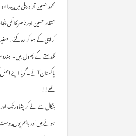
محمد حسین آزاد دہلی میں پیدا
انتظار حسین اور ناصر کاظمی پ
کراچی کے ہو کر رہ گئے۔ صغی
گلدستے کے پھول ہیں۔ ہندوستا
پاکستان آئے۔ گویا اپنے اصل 
تھے!!
بنگال سے لے کر پشاور تک اور
ہوئے ہیں اور باہم یوں پیوست ہی