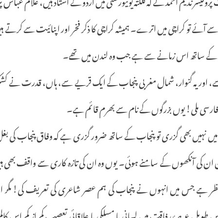
یسر ندیم احمد نے کہ کلکتہ یونیورسٹی میں اردو کے استاد ہیں، غلام عباس پر ج
 آئے تو کراچی میں اترے۔ ہمیشہ کراچی کا ذکر فخر اور اپنائیت سے کرتے 
ن کے ساتھ اس زمانے سے ہے جب وہ لندن میں تھے۔
 سے، اور یہ گنوار، شمال مغربی پنجاب کے ایک قریے سے، ہاں، قدرت نے کشکو
ارسی ملی! یوں بزرگوں کے نام سے بھرم قائم ہے۔
 میں نہیں بھی گزری تو پنجاب کے ساتھ ضرور گزری ہے کہ وفاق پنجاب کی 
ٹھان ان کی آنکھوں کے سامنے ہوئی۔ یوں وہ ان کی تازہ کاری سے واقف بھی ہ
ظر ہے جس میں انہوں نے پنجاب کی ہم عصر شاعری کی تعریف کی! مگر ان 
 طویل عرصۂ رفاقت میں لسانی یا مسلکی یا علاقائی تعصب کم از کم اس کال