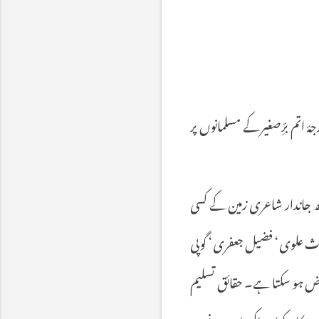
اتم برِّصغیر کے مسلمانوں پر
ھ جاندار شاعری زمین کے کسی
ارث علوی‘ فضیل جعفری‘ گوپی
عتراض ہو سکتا ہے۔ حقائق تسلیم