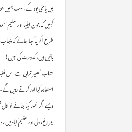
ہیں یا نئی پود کے، سب ہمیں عز
کہیں کہ جون ایلیا اور سلیم احم
طرح اگر یہ کہا جائے کہ پنجاب می
باتیں ہیں، کدورت کی نہیں!
جناب نصیر ترابی سے اس فقیر
استفادہ کیا اور کرتے رہیں گے۔ ا
ویسے اگر غور کیا جائے تو اہ
چراغ، دلی اور عظیم آباد میں 