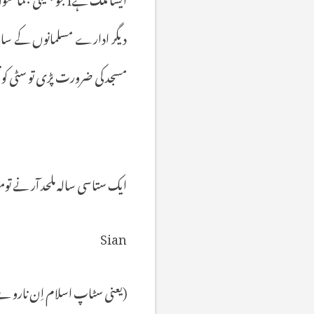
دیگر
ادارے
مسلمانوں
کے
سات
مسجد
کی
ضرورت
پڑی
تو
سٹی
کو
ایک
ستاسی
سالہ
ملحد
آر
نے
توم
Sian
(
یعنی
سٹاپ
اسلام
اِن
ناروے