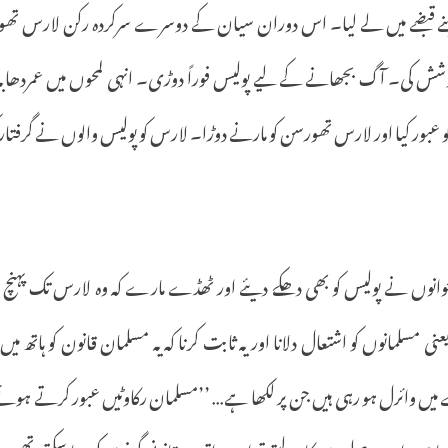
ے
قبضے
میں
لے
لیا۔
اس
دوران
سیان
کے
دوسرے
سرکردہ
رکن
لارس
تھو
وشش
کی۔
آگ
بجھانے
کے
لیے
پولیس
فوراً
دوڑی۔
انہی
لمحوں
میں
عمردھابہ
و
عبور
کیا
اور
لارس
تھورسن
کو
مارنے
دوڑا۔
لارس
کو
پولیس
والوں
نے
گرفتار
وانوں
نے
پولیس
کو
بھی
دھکے
دیئے
اور
ٹھڈے
مارے
کہ
وہ
لارس
تک
پہنچ
عنی
مسلمانوں
کو
اشتعال
دلانا
اور
یہ
ثابت
کرنا
کہ
یہ
مسلمان
قانون
کو
ہاتھ
میں
میں
وائرل
ہو
رہی
ہیں
جن
پر
لکھا
ہے
… ’’
مسلمان
رکاوٹیں
عبور
کرتے
ہوئے