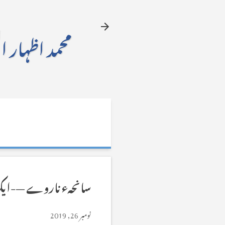
محمد اظہار ا
سانحہء ناروے —-ایک 
نومبر 26, 2019