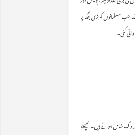
کہ
جب
مسلمانوں
کو
بڑی
جگہ
پر
لوائی
گئی۔
لوگ
شامل
ہوتے
ہیں۔
پچھلے