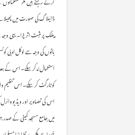
کرتے
رہتے
ہیں
مگر
مسلمانوں
ن
ڈائیلاگ
کی
صورت
میں
پھیلا
پبلک
پر
مثبت
اثر
پڑا۔
یہی
وجہ
ہ
باتوں
کی
وجہ
سے
لوکل
ادبی
کون
استعمال
نہ
کر
سکے۔
اس
کے
بعد
کو
ٹارگٹ
کر
سکے۔
اس
تنظیم
وا
اس
کی
تصاویر
اور
ویڈیو
وائرل
میں
جامع
مسجد
کمیٹی
کے
صدر
ج
خود
اسے
پکڑے
گا
لہٰذا
مسلمان