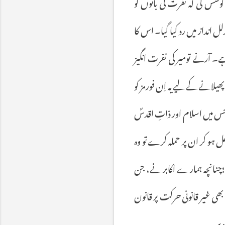
کوشش
کی
کہ
نفرت
کی
باتوں
کو
دلل
انداز
میں
رد
کیا
گیا۔
اس
کا
ے۔
آرنے
تومیر
کی
نفرت
انگیز
پھیلانے
کے
لیے
یہ
اِن
فورمز
کو
س
میں
اسلام
اور
ذاتِ
اقدسؐ
ل
ہو
کر
ان
پر
حملہ
کرے
تو
وہ
؛چنانچہ
ہمارے
اکابر
نے،
جن
بھی
غیر
قانونی
حرکت
پر
قانون
دیں۔