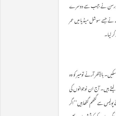
رسن
نے
جیب
سے
دوسرے
نے
جسے
سوشل
میڈیا
میں
عمر
کر
لیا۔
سکیں۔
بالآخر
آرنے
تومیر
کو
وہ
لیتے
ہیں۔
آج
ان
نوجوانوں
کی
پولیس
سے
گتھم
گتھا
ہیں
‘‘
اگر