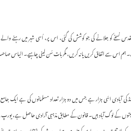
قدس
نسخے
کو
جلانے
کی
جو
کوشش
کی
گئی،
اس
پر،
اُسی
شہر
میں
رہنے
والے
۔
ہم
اس
سے
اتفاق
کریں
یا
نہ
کریں،
مگر
بات
سُن
لینی
چاہیے۔
الیاس
صاح
ڈ
کی
آبادی
اسّی
ہزار
ہے
جس
میں
دو
ہزار
تعداد
مسلمانوں
کی
ہے
ایک
جامع
یتوں
کے
لوگ
آباد
ہیں۔
قانون
کے
مطابق
مذہبی
آزادی
حاصل
ہے،
یورپ
ک
ں
کو
بلا
حجت
ویزے
جاری
کرتا
ہے۔
ہمارے
شہر
کی
انتظامیہ،
سیاست
دان