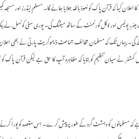
کا
اعلان
کیا
کہ
قرآن
پاک
کو
نعوذ
باللہ
جلایا
جائے
گا۔
مسلم
لیڈرز
اور
مسجد
کمی
میئر،
پولیس
اور
لوکل
گورنمنٹ
کے
ساتھ
میٹنگ
کی۔
پوری
سٹی
کونسل
نے
بی
گی۔
یہاں
تک
کہ
مسلمان
مخالف
جماعت
ڈیموکریٹ
پارٹی
نے
بھی
اعلان
س
کمشنر
نے
سیان
تنظیم
کو
بتایا
کہ
مظاہرہ
آپ
کا
حق
ہے
لیکن
قرآن
پاک
کو
ن
ے
کہ
مسلمانوں
کو
دہشت
گرد
کے
طور
پر
پیش
کرے۔
اس
مقصد
کو
پورا
کرنے