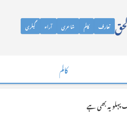
نظرانداز کرکے مرکزی مواد پر جائیں
لحق
تعارف
کالم
شاعری
آراء
گیلری
کالم
پہلو یہ بھی ہے