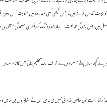
ھ
بہت
تعاون
کرتے
ہیں۔
ہمیں
کبھی
کسی
معاملے
میں
شکایت
نہیں
ہوئی
بل
نسل
میں
دائیں
بازو
کی
مخالفت
کے
باوجود
ووٹنگ
کروا
کر
نئی
مسجد
کی
منظوری
د
یر
نے
کچھ
سال
پہلے
مسلمانوں
کے
خلاف
ایک
تنظیم
بنائی
جس
کا
نام
سیان
)
رکھا۔
اسے
کوئی
خاص
پذیرائی
نہیں
ملی
نہ
ہی
اس
کے
مظاہروں
میں
قابلِ
ذکر