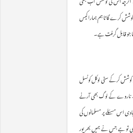
اگرچہ
اس
کی
کوشش
اب
بھی
وشش
کرے
گا
تا
ہم
ہمارا
کیس
جو
قابل
گرفت
ہے۔
کوشش
کر
کے
سٹی
لوکل
کونسل
ناروے
کے
لوگ
بھی
آرنے
بادی
اس
مسئلے
پر
مسلمانوں
کی
ی
تو
ہے
جس
نے
ہمیں
بھرپور