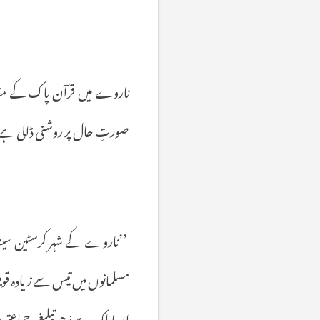
ناروے
میں
قرآن
پاک
کے
م
صورتِ
حال
پر
روشنی
ڈالی
ہے
’’
ناروے
کے
شہر
کرسٹین
سین
مسلمانوں
میں
تیس
سے
زیادہ
قوم
ایسا
ملک
ہے
i
جو
تبلیغی
جماعتو