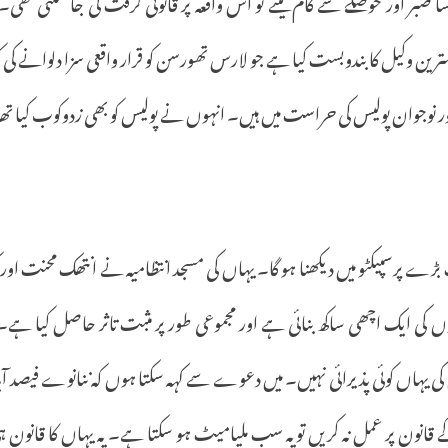
ا
صبر
اور
حوصلے
سے
کام
لیتے
تو
اس
واقعہ
پر
قانونی
گرفت
کی
جا
سکتی
تھی۔
ترین
وکیل
کا
بندوبست
کیا
ہے
جو
لارس
تھورسن
کو
قرار
واقعی
سزا
دلوانے
کی
ک
ور
نوجوان
پولیس
کی
حراست
میں
ہیں۔
انہوں
نے
پولیس
کو
بھی
زدوکوب
کیا
تھا
بڑے
پرسپیکٹو
میں
دیکھنا
ہو
گا۔
یہاں
کی
مسجد
انتظامیہ
نے
انتھک
محنت
اور
وں
کی
ایک
اچھی
ساکھ
بنائی
ہے
اور
مجموعی
طور
پر
مثبت
تاثر
حاصل
کیا
ہے۔
کی
یہاں
کوئی
پذیرائی
نہیں۔
میں
دعوے
سے
کہہ
سکتا
ہوں
کہ
ننانوے
فیصد
آ
قانون
پر
عمل
نہ
کریں
تو
یہ
سب
ملیامیٹ
ہو
سکتا
ہے۔
یہ
یہاں
کا
قانون
ہ