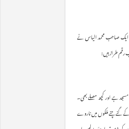
ایک
صاحب
محمد
الیاس
نے
ب
رقم
طراز
ہیں
:
مسجد
ہے
اور
کچھ
مصلے
بھی۔
ے
گنے
چنے
ملکوں
میں
ناروے
وں
کی
بڑی
تعداد
میئر،
پولیس
اور