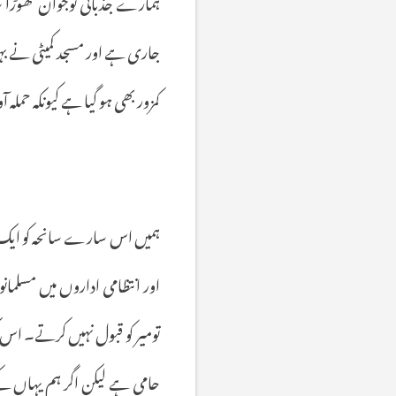
ہمارے
جذباتی
نوجوان
تھوڑا
س
جاری
ہے
اور
مسجد
کمیٹی
نے
بہ
کمزور
بھی
ہو
گیا
ہے
کیونکہ
حملہ
آ
ہمیں
اس
سارے
سانحہ
کو
ایک
اور
انتظامی
اداروں
میں
مسلمان
تومیر
کو
قبول
نہیں
کرتے۔
اس
حامی
ہے
لیکن
اگر
ہم
یہاں
کے