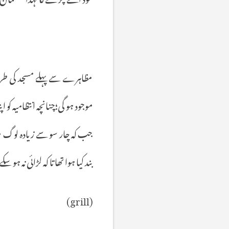
مظاہرے
سے
پہلے
مسجد
کی
طر
موجود
ہو
گی؛چنانچہ
انتظامیہ
کو
اپن
جب
کہ
چار
سو
سے
زیادہ
لوگ
م
بند
کیا
ہوا
تھا
تا
کہ
لڑائی
نہ
ہو
سکے
(grill)