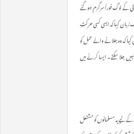
ٹی
کے
لوگ
فوراً
سرگرم
ہو
گئے
ک
زبان
کہا
کہ
ایسی
کسی
حرکت
کیا
کہ
وہ
جلانے
والے
عمل
کو
ہیں
جلا
سکتے۔
ایسا
کرنے
میں
کے
لیے
یہ
مسلمانوں
کو
مشتعل