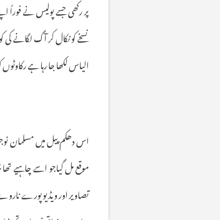
پر
رکھی
جسے
پولیس
نے
فوراً
اپن
نسخے
کو
نکال
کر
آگ
لگانے
کی
ک
الیاس
لکھا
جا
رہا
ہے
رکاوٹوں
ک
اس
دھکم
پیل
میں
مسلمان
نوج
موقع
مل
گیاجو
اسے
چاہیے
تھا
ی
تصاویر
اور
ویڈیو
پورے
ناروے