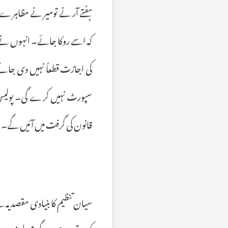
ہفتے
آر
نے
تومیر
نے
مظاہرے
کہ
اسے
روکا
جائے۔
انہوں
نے
کی
اجازت
قطعاً
نہیں
دی
جائے
سپورٹ
نہیں
کرے
گی۔
پولی
قانون
کی
گرفت
میں
آئیں
گے۔
سیان
تنظیم
کا
بنیادی
مقصد
یہ
ہ