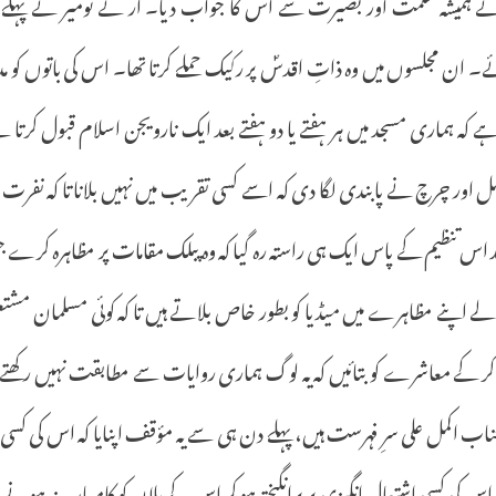
ے
ہمیشہ
حکمت
اور
بصیرت
سے
اس
کا
جواب
دیا۔
آر
نے
تومیر
نے
پہلے
ئے۔
ان
مجلسوں
میں
وہ
ذاتِ
اقدسؐ
پر
رکیک
حملے
کرتا
تھا۔
اس
کی
باتوں
کو
م
ے
کہ
ہماری
مسجد
میں
ہر
ہفتے
یا
دو
ہفتے
بعد
ایک
نارویجن
اسلام
قبول
کرتا
ہ
سل
اور
چرچ
نے
پابندی
لگا
دی
کہ
اسے
کسی
تقریب
میں
نہیں
بلانا
تا
کہ
نفرت
اس
تنظیم
کے
پاس
ایک
ہی
راستہ
رہ
گیا
کہ
وہ
پبلک
مقامات
پر
مظاہرہ
کرے
ج
لے
اپنے
مظاہرے
میں
میڈیا
کو
بطور
خاص
بلاتے
ہیں
تا
کہ
کوئی
مسلمان
مشتع
کر
کے
معاشرے
کو
بتائیں
کہ
یہ
لوگ
ہماری
روایات
سے
مطابقت
نہیں
رکھتے
ناب
اکمل
علی
سرِ
فہرست
ہیں،
پہلے
دن
ہی
سے
یہ
مؤقف
اپنایا
کہ
اس
کی
کسی
اس
کی
کسی
اشتعال
انگیزی
پر
برانگیختہ
ہو
کر
اس
کے
پلان
کو
کامیاب
نہ
ہونے