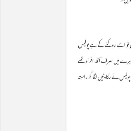
تو
اسے
روکنے
کے
لیے
پولیس
ہرے
میں
صرف
آٹھ
افراد
تھے
پولیس
نے
رکاوٹیں
لگا
کر
راستہ