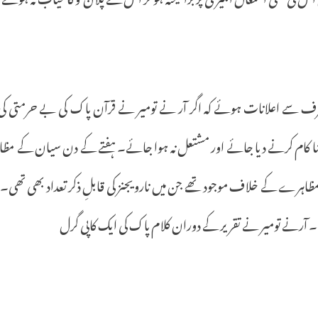
ف
سے
اعلانات
ہوئے
کہ
اگر
آر
نے
تومیر
نے
قرآن
پاک
کی
بے
حرمتی
کی
ا
کام
کرنے
دیا
جائے
اور
مشتعل
نہ
ہوا
جائے۔
ہفتے
کے
دن
سیان
کے
مظا
ظاہرے
کے
خلاف
موجود
تھے
جن
میں
نارویجنز
کی
قابلِ
ذکر
تعداد
بھی
تھی۔
۔
آرنے
تومیر
نے
تقریر
کے
دوران
کلام
پاک
کی
ایک
کاپی
گرل