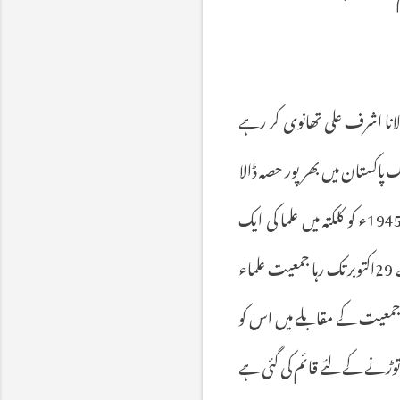
انا
اشرف
علی
تھانوی
کر
رہے
ک
پاکستان
میں
بھر
پور
حصہ
ڈالا
ء
کو
کلکتہ
میں
علما
کی
ایک
29
اکتوبر
تک
رہا
جمعیت
علماء
معیت
کے
مقابلے
میں
اس
کو
توڑنے
کے
لئے
قائم
کی
گئی
ہے