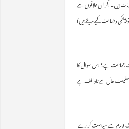
مات
ہیں۔
اگر
ان
علاقوں
سے
و
پیشگی
وضاحت
کیے
دیتے
ہیں
ث
جماعت
ہے؟
اس
سوال
کا
حقیقت
حال
سے
ناواقف
ہے
ٹ
فارم
سے
سیاست
کر
رہے