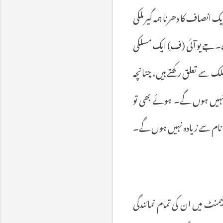
یک
انصاف
کا
دھرنا
ہمہ
گیر
ملکی
۔
جے
یو
آئی
(
ف
)
ایک
مسلکی
لک
سے
تعلق
رکھتے
ہیں،
چنانچہ
ہیں
ہوں
گے۔
ہوئے
بھی
تو
نام
سے
زیادہ
نہیں
ہوں
گے۔
لیمنٹ
میں
ان
کی
تمام
نمائندگی