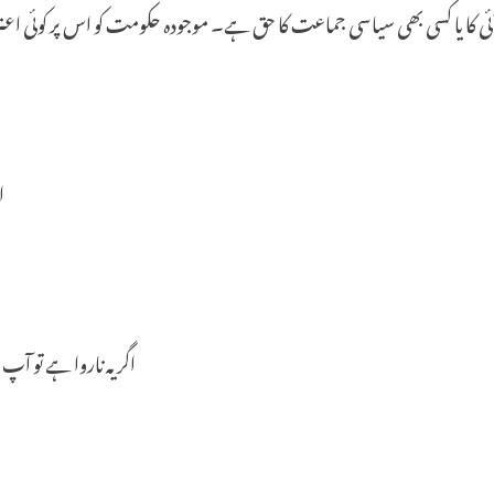
ئی
کا
یا
کسی
بھی
سیاسی
جماعت
کا
حق
ہے۔
موجودہ
حکومت
کو
اس
پر
کوئی
اعت
ا
اگر
یہ
ناروا
ہے
تو
آپ