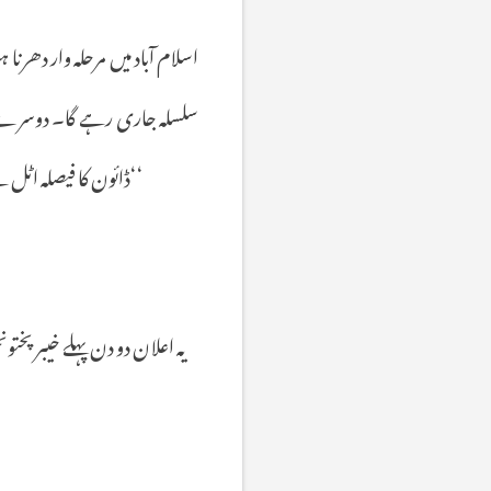
اسلام
آباد
میں
مرحلہ
وار
دھرنا
ہو
سلسلہ
جاری
رہے
گا۔
دوسرے
‘‘
ڈائون
کا
فیصلہ
اٹل
ہ
یہ
اعلان
دو
دن
پہلے
خیبر
پختونخ