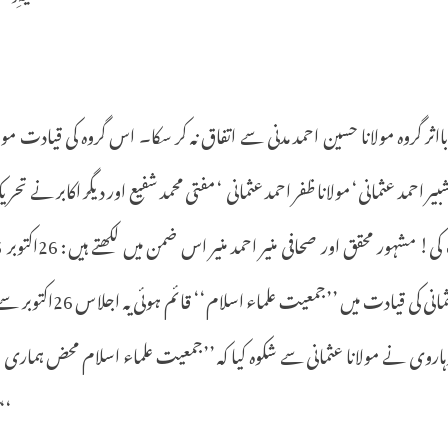
ااثر
گروہ
مولانا
حسین
احمد
مدنی
سے
اتفاق
نہ
کر
سکا۔
اس
گروہ
کی
قیادت
مول
بیر
احمد
عثمانی
‘
مولانا
ظفر
احمد
عثمانی
‘
مفتی
محمد
شفیع
اور
دیگر
اکابر
نے
تحری
کی
!
مشہور
محقق
اور
صحافی
منیر
احمد
منیر
اس
ضمن
میں
لکھتے
ہیں
: 26
اکتوبر
1945
مانی
کی
قیادت
میں
’’
جمعیت
علماء
اسلام
‘‘
قائم
ہوئی
یہ
اجلاس
26
اکتوبر
سے
ہاروی
نے
مولانا
عثمانی
سے
شکوہ
کیا
کہ
’’
جمعیت
علماء
اسلام
محض
ہماری
ج
‘‘