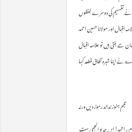
نے
تقسیم
کی
دوسرے
لفظوں
امہ
اقبال
اور
مولانا
حسین
احمد
ان
سے
بنتی
ہیں
تو
علامہ
اقبال
نے
اپنا
شہرہ
آفاق
قطعہ
کہا
عجم
ہنوز
نداند
رموز
دیں
ورنہ
ین
احمد
!
ایں
چہ
بو
العجبی
ست