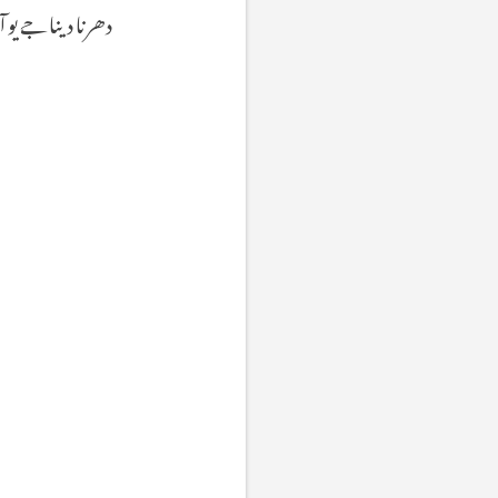
دھرنا
دینا
جے
یو
آ