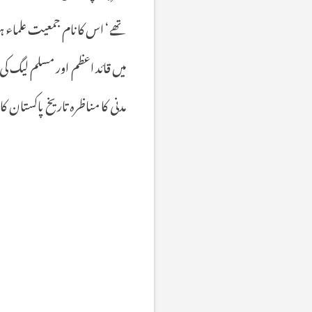
تھے
‘
اس
کا
نام
جمعیت
علماء
ہ
میں
قائد
اعظم
اور
مسلم
لیگ
کی
مدنی
کا
مناظرہ
تاریخ
پاکستان
کا