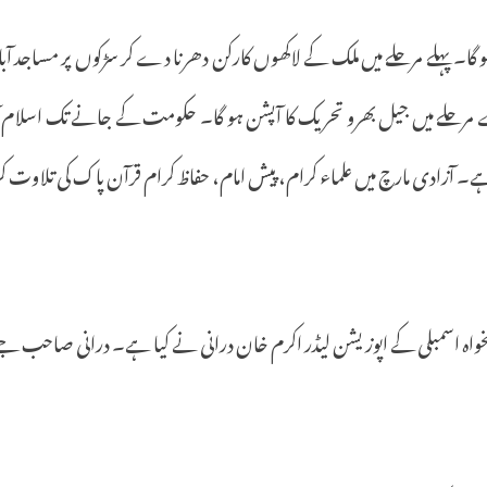
گا۔
پہلے
مرحلے
میں
ملک
کے
لاکھوں
کارکن
دھرنا
دے
کر
سڑکوں
پر
مساجد
آب
مرحلے
میں
جیل
بھرو
تحریک
کا
آپشن
ہو
گا۔
حکومت
کے
جانے
تک
اسلام
ے۔
آزادی
مارچ
میں
علماء
کرام،
پیش
امام،
حفاظ
کرام
قرآن
پاک
کی
تلاوت
ک
واہ
اسمبلی
کے
اپوزیشن
لیڈر
اکرم
خان
درانی
نے
کیا
ہے۔
درانی
صاحب
جے