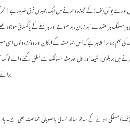
ں
اور
جے
یو
آئی
(
ف
)
کے
مجوزہ
دھرنے
میں
ایک
جوہری
فرق
ضرور
ہے
!
تحر
ہر
مسلک
ہر
عقیدے
‘
ہر
زبان،
ہر
صوبے
اور
ہر
خطے
کے
پاکستانی
موجود
تھے
ک
کی
علم
بردار
!
ظاہر
ہے
کہ
اس
جماعت
کے
ارکان
اور
ووٹرز
دونوں
اسی
مس
رنے
میں
بریلوی،
شیعہ
اور
اہل
حدیث
مسالک
سے
تعلق
رکھنے
والے
لوگ
ن
برائے
ف
)
مسلکی
ہونے
کے
ساتھ
ساتھ
لسانی
یا
صوبائی
جماعت
بھی
ہے۔
پار