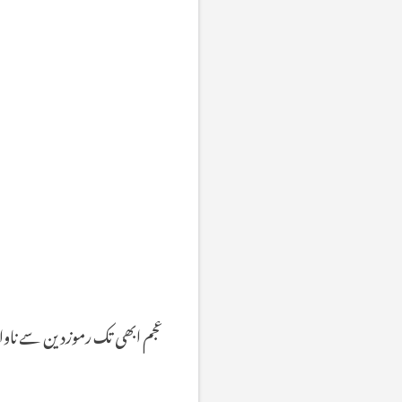
عجم
ابھی
تک
رموزدین
سے
ناو