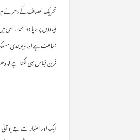
تحریک
انصاف
کے
دھرنے
می
بنیادوں
پر
برپا
ہوا
تھا۔
اس
میں
جماعت
ہے
اور
دیو
بندی
مسل
قرین
قیاس
یہی
لگتا
ہے
کہ
دھ
ایک
اور
اعتبار
سے
جے
یو
آئی
(