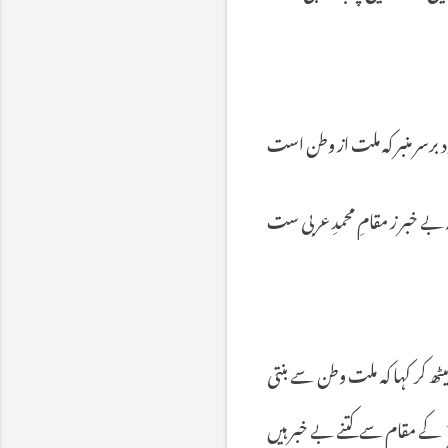
د
برسر
منبر
کہ
ملت
از
وطن
است
بے
خبر
ز
مقامِ
محمدِ
عربی
ست
یٹھ
کر
کہا
کہ
ملت
وطن
سے
بنتی
کے
مقام
سے
کتنے
بے
خبر
ہیں