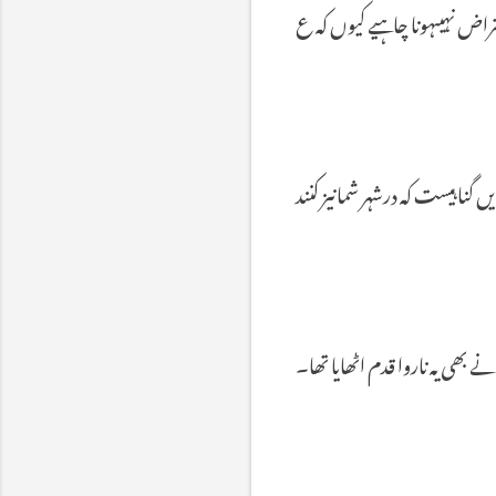
راض
نہیںہونا
چاہیے
کیوں
کہ
ع
یں
گنا
ہیست
کہ
درشہر
شمانیز
کنند
نے
بھی
یہ
ناروا
قدم
اٹھایا
تھا۔