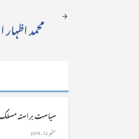
محمد اظہار ا
سیاست براستہ مسلک
ستمبر 12, 2019