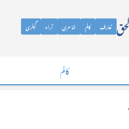
نظرانداز کرکے مرکزی مواد پر جائیں
لحق
تعارف
کالم
شاعری
آراء
گیلری
کالم