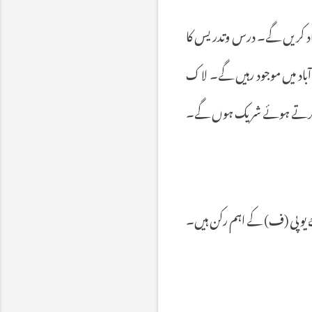
اد
کریں
گے۔
درس
وتدریس
کا
آباد
میں
موجود
رہیں
گے۔
لاک
رتے
ہوئے
شریک
ہوں
گے۔
یو
پی
(
ف
)
کے
اہم
رکن
ہیں۔