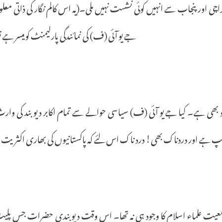
اچی
اورپنجاب
سے
انہیں
کوئی
نشست
نہیں
ملی۔
(
یہ
اس
کالم
نگار
کی
ذاتی
معلو
)
جے
یو
آئی
(
ف
)
کی
نمائندگی
پارلیمنٹ
کو
میسر
ہے
ت
بھی
ہے۔
کیا
جے
یو
آئی
(
ف
)
سیاسی
حوالے
سے
تمام
اکابر
دیو
بند
کی
وار
سپ
ہے
اور
دردناک
بھی
!
درد
ناک
اس
لئے
کہ
پاکستانیوں
کی
بھاری
اکثریت
عیت
علماء
اسلام
کا
وجود
ہی
نہ
تھا۔
اس
وقت
دیوبندی
حضرات
جس
پلی