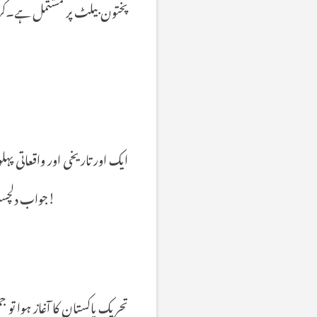
پختون
بیلٹ
پر
مشتمل
ہے۔کر
ایک
اور
تاریخی
اور
واقعاتی
پہلو
!
جواب
دلچ
تحریک
پاکستان
کا
آغاز
ہوا
تو
جم