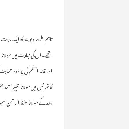
تاہم
علماء
دیو
بند
کا
ایک
بہت
ب
تھے۔
ان
کی
قیادت
میں
مولانا
ش
اور
قائد
اعظم
کی
پر
زور
حمایت
کانفرنس
میں
مولانا
شبیر
احمد
عث
ہند
کے
مولانا
حفظ
الرحمن
سیو