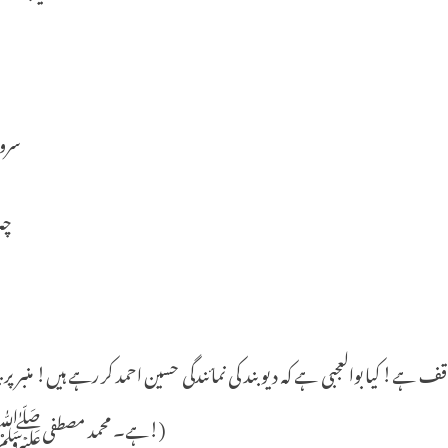
سرو
چہ
اقف
ہے
!
کیا
بوالعجبی
ہے
کہ
دیو
بند
کی
نمائندگی
حسین
احمد
کر
رہے
ہیں
!
منبر
پر
ب
!)
ہے۔
محمد
مصطفیﷺ