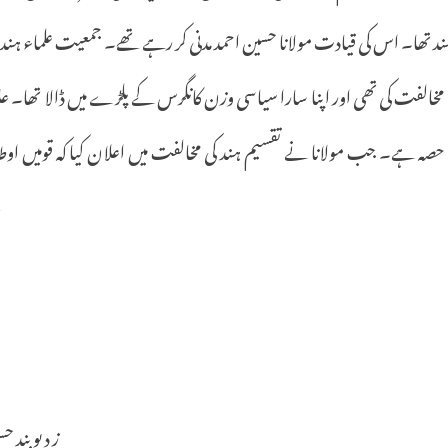
ند
تھا۔
اس
کی
قیادت
مولانا
حسین
احمد
مدنی
کر
رہے
تھے۔
جمعیت
علماء
ہند
مخالفت
کی
تھی
اور
اپنا
سارا
سیاسی
وزن
کانگرس
کے
پلڑے
میں
ڈالا
تھا۔
عل
حصہ
ہے۔
جب
مولانا
نے
تقسیم
ہند
کی
مخالفت
میں
اعلان
کیا
کہ
قومیں
اوط
؎
ز
دیو
بند
حس