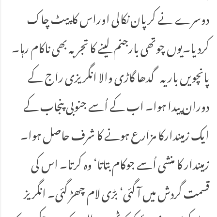
دوسرے نے کرپان نکالی اوراس کاپیٹ چاک
کردیا۔یوں چوتھی بارجنم لینے کا تجربہ بھی ناکام رہا۔
پانچویں بار یہ گدھا گاڑی والا انگریزی راج کے
دوران پیدا ہوا۔ اب کے اُسے جنوبی پنجاب کے
ایک زمیندارکا مزارع ہونے کا شرف حاصل ہوا۔
زمیندار کا منشی اُسے جوکام بتاتا‘ وہ کرتا۔ اس کی
قسمت گردش میں آ گئی‘ بڑی لام چھڑ گئی۔ انگریز