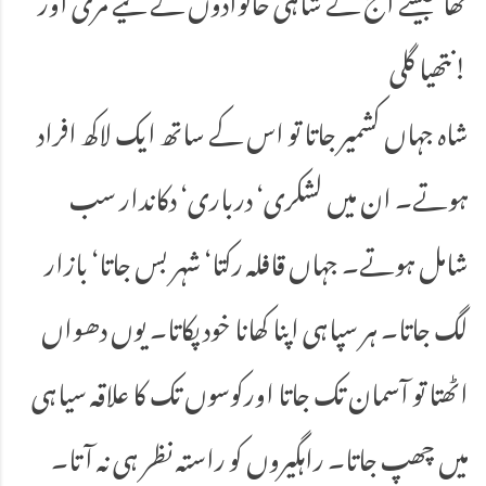
نتھیا گلی!
شاہ جہاں کشمیر جاتا تو اس کے ساتھ ایک لاکھ افراد
ہوتے۔ ان میں لشکری‘ درباری‘ دکاندار سب
شامل ہوتے۔ جہاں قافلہ رکتا‘ شہر بس جاتا‘ بازار
لگ جاتا۔ ہر سپاہی اپنا کھانا خود پکاتا۔ یوں دھواں
اٹھتا تو آسمان تک جاتا اورکوسوں تک کا علاقہ سیاہی
میں چھپ جاتا۔ راہگیروں کو راستہ نظر ہی نہ آتا۔