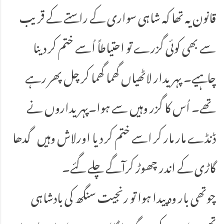
قانون یہ تھا کہ شاہی سواری کے راستے کے قریب
سے بھی کوئی گزرے تو احتیاطاً اُسے ختم کر دینا
چاہیے۔ پہریدار لاٹھیاں گھما گھما کر چل پھر رہے
تھے۔ اُس کا گزر وہیں سے ہوا۔پہریداروں نے
ڈنڈے مار مار کر اسے ختم کر دیا اورلاش وہیں گدھا
گاڑی کے اندر چھوڑ کرآگے چلے گئے۔
چوتھی بار وہ پیدا ہوا تو رنجیت سنگھ کی بادشاہی