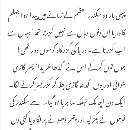
پہلی بار وہ سکندر اعظم کے زمانے میں پیدا ہوا جہلم
کا دریا اُن دنوں وہاں سے نہیں گزرتا تھا‘ جہاں سے
اب گزرتا ہے۔ دریا کی گزرگاہ کوسوں دور تھی!
جوں توں کر کے اس نے گدھا خریدا‘ پھر گاڑی
بنوائی اور یوں گدھا گاڑی چلا کر گزر بسر کرنے لگا۔
ایک دن اچانک تہلکہ سا برپا ہو گیا۔ اُسے سکندر کی
فوجوں نے پکڑ لیا اور پتھر ڈھونے پر لگا دیا کئی دن