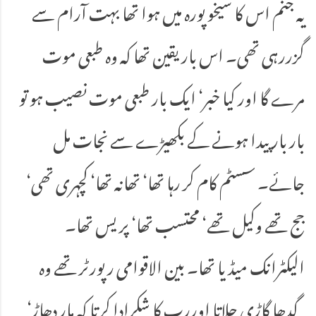
یہ جنم اس کا شیخو پورہ میں ہوا تھا بہت آرام سے
گزررہی تھی۔ اس بار یقین تھا کہ وہ طبعی موت
مرے گا اور کیا خبر‘ ایک بار طبعی موت نصیب ہو تو
بار بار پیدا ہونے کے بکھیڑے سے نجات مل
جائے۔ سسٹم کام کر رہا تھا‘ تھانہ تھا‘ کچہری تھی‘
جج تھے وکیل تھے‘ محتسب تھا‘ پریس تھا۔
الیکٹرانک میڈیا تھا۔ بین الاقوامی رپورٹر تھے وہ
گدھا گاڑی چلاتا اوررب کا شکرادا کرتا کہ مار دھاڑ‘