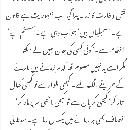
قتل و غارت کا زمانہ چلا گیا اب جمہوریت ہے قانون
ہے۔ اسمبلیاں ہیں‘ جواب دہی ہے۔ سسٹم ہے‘
نظام ہے۔‘کوئی کسی کی جان نہیں لے سکتا!
مگر اسے یہ نہیں معلوم تھا کہ ہر زمانے میں مارنے
کے طریقے الگ تھے۔ کبھی تلوارسے تو کبھی کھال
اتار کر‘ کبھی کرپان سے تو کبھی لاٹھی سر پرمار کر‘
انصاف بھی ہر زمانے میں یکساں رہا ہے۔ سلطانی