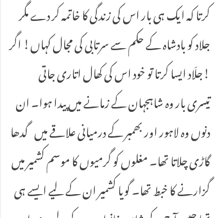
کرتا کہ ایک ہی بار اس کی زندگی کا خاتمہ کر دے مگر
جلاد کو بادشاہ کے حکم سے سرتابی کی مجال کہاں! اگر
جلّاد ایسا کرتا تو خود اس کی کھال اتاری جاتی!
تیسری بار وہ شاہجہان کے زمانے میں پیدا ہوا۔ ان
دنوں وہ لاہور اور بھمبر کے درمیانی علاقے میں گدھا
گاڑی چلاتا تھا۔ مغلوں کو گرمیوں کا موسم کشمیر میں
گزارنے کا خبط تھا۔ گویا کشمیر ان کے لیے ایسے ہی
تھا جیسے آج کے شاہی خانوادوں کے لیے مری اور