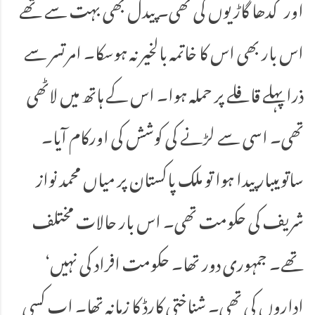
اورگدھا گاڑیوں کی تھی۔ پیدل بھی بہت سے تھے
اس بار بھی اس کا خاتمہ بالخیر نہ ہوسکا۔ امرتسر سے
ذرا پہلے قافلے پر حملہ ہوا۔ اس کے ہاتھ میں لاٹھی
تھی۔ اسی سے لڑنے کی کوشش کی اورکام آیا۔
ساتویںبار پیدا ہوا تو ملک پاکستان پر میاں محمد نواز
شریف کی حکومت تھی۔ اس بار حالات مختلف
تھے۔ جمہوری دور تھا۔ حکومت افراد کی نہیں‘
اداروں کی تھی۔ شناختی کارڈ کا زمانہ تھا۔ اب کسی