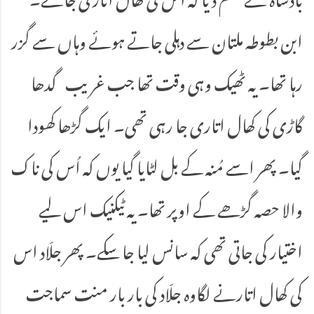
ابن بطوطہ ملتان سے دہلی جاتے ہوئے وہاں سے گزر
رہا تھا۔ یہ ٹھیک وہی وقت تھا جب غریب گدھا
گاڑی کی کھال اتاری جا رہی تھی۔ ایک گڑھا کھودا
گیا۔ پھر اسے مُنہ کے بل لٹایا گیا یوں کہ اُس کی ناک
والا حصہ گڑھے کے اوپر تھا۔ یہ ٹیکنیک اس لیے
اختیار کی جاتی تھی کہ سانس لیا جا سکے۔ پھر جلّاد اس
کی کھال اتارنے لگاوہ جلّاد کی بار بار منت سماجت