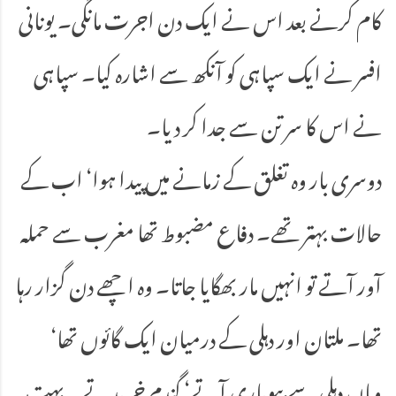
کام کرنے بعد اس نے ایک دن اجرت مانگی۔ یونانی
افسر نے ایک سپاہی کو آنکھ سے اشارہ کیا۔ سپاہی
نے اس کا سر تن سے جدا کر دیا۔
دوسری بار وہ تغلق کے زمانے میں پیدا ہوا‘ اب کے
حالات بہتر تھے۔ دفاع مضبوط تھا مغرب سے حملہ
آور آتے تو انہیں مار بھگایا جاتا۔ وہ اچھے دن گزار رہا
تھا۔ ملتان اور دہلی کے درمیان ایک گائوں تھا‘
وہاں دہلی سے بیوپاری آتے‘ گندم خریدتے۔ بہت