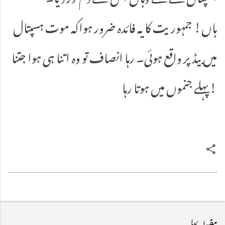
ہاں! جمہوریت کا یہ فائدہ ضرور ہواکہ موت ہسپتال
میں بیڈ پر واقع ہوئی۔ رہا انصاف تو وہ اتنا ہی ہوا جتنا
پہلے جنموں میں ہوتا رہا!
مقبول کالم