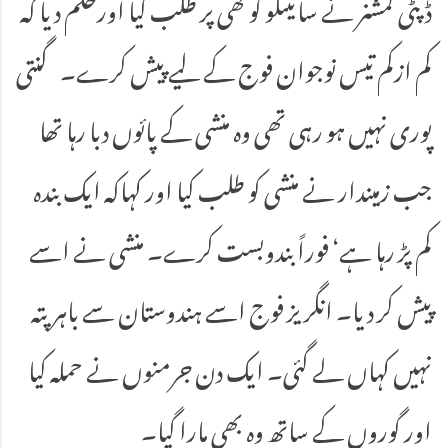
ڈپٹی کمشنر نے سائیںکو کوٹھی پر طلب کیا اورحکم دیا کہ
کم ازکم تیس نوجوان فوج کے لیے پیش کرے۔ گنتی
پوری نہیں ہو رہی تھی وہ منشی کے پائوں دبا رہا تھا
جب زمیندار نے منشی کو طلب کیا اور کہاکہ ایک بندہ
کم پڑ رہا ہے‘ فوراً بندوبست کرے۔ منشی نے اسے
پیش کر دیا۔ انگریز فوج اسے ہندوستان سے باہرپتہ
نہیں کہاں لے گئی۔ ایک دن جرمنوں نے حملہ کیا
اور گوروں کے ساتھ وہ بھی مارا گیا۔