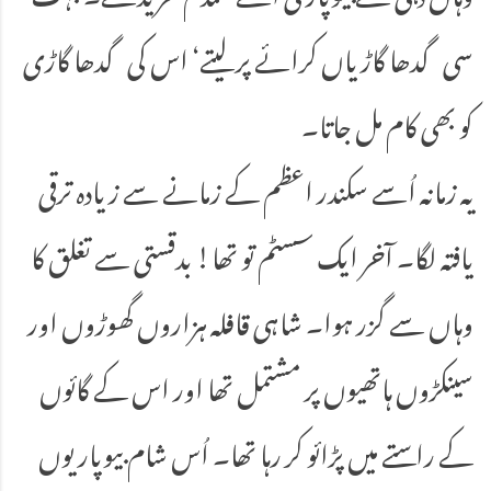
سی گدھا گاڑیاں کرائے پر لیتے‘ اس کی گدھا گاڑی
کو بھی کام مل جاتا۔
یہ زمانہ اُسے سکندر اعظم کے زمانے سے زیادہ ترقی
یافتہ لگا۔ آخر ایک سسٹم تو تھا! بدقستی سے تغلق کا
وہاں سے گزر ہوا۔ شاہی قافلہ ہزاروں گھوڑوں اور
سینکڑوں ہاتھیوں پر مشتمل تھا اور اس کے گائوں
کے راستے میں پڑائو کر رہا تھا۔ اُس شام بیوپاریوں