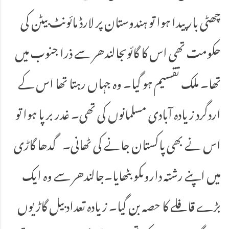
چھٹی بار پیدا ہوا تو ہندوستان پر لارڈ مائونٹ بیٹن کی
حکومت تھی اس کا گائوںجالندھر سے ذرا جنوب میں
تھا۔ ملک تقسیم ہو گیا۔ وہ جہاں رہتا تھا اس کے
اردگرد زیادہ آبادی مسلمانوں کی تھی۔ غدر برپا ہوا تو
اس نے بھی پاکستان جانے کی ٹھانی۔ گدھا گاڑی
میں اپنے رشتہ داروںکو بٹھایا۔جالندھر سے وہ ایک
بڑے قافلے کا حصہ بن گیا۔ زیادہ تعداد بیل گاڑیوں