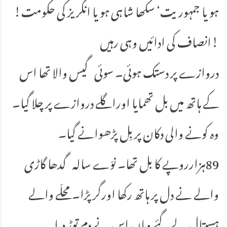
ہو یا جمہوریت‘ سکھا شاہی ہو یا انگریز کی حکومت!
انصاف کی ادائیں وہی رہیں!
دروازے پر دستک ہوئی۔ سوئی گیس والا تھا اس
کے ہاتھ میں بل تھمایا اوراگلے دروازے پر چلا گیا۔
وہ کونے والی دکان پر بِل پڑھوانے گیا۔
89ہزارروپے کا بل تھا۔ نوّے سالہ گدھا گاڑی
والے نے دل پر ہاتھ رکھا اورگر پڑا۔ محلّے والے
ہسپتال لے گئے وہاں اس نے دم توڑ دیا۔