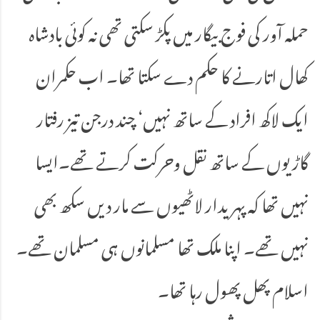
حملہ آور کی فوج بیگار میں پکڑ سکتی تھی نہ کوئی بادشاہ
کھال اتارنے کا حکم دے سکتا تھا۔ اب حکمران
ایک لاکھ افراد کے ساتھ نہیں‘ چند درجن تیز رفتار
گاڑیوں کے ساتھ نقل وحرکت کرتے تھے۔ایسا
نہیں تھا کہ پہریدار لاٹھیوں سے مار دیں سکھ بھی
نہیں تھے۔ اپنا ملک تھا مسلمانوں ہی مسلمان تھے۔
اسلام پھل پھول رہا تھا۔