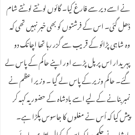
نے اسے دیر سے فارغ کیا۔ گائوں لوٹتے لوٹتے شام
ڈھل گئی۔ اس کے فرشتوں کو بھی خبر نہیں تھی کہ
وہ شاہی پڑائو کے قریب سے گزر رہا تھا اچانک دو
پہریدار اس پر پل پڑے اور اپنے حاکم کے پاس لے
گئے۔ حاکم وزیر کے پاس لے گیا ۔ وزیر اعظم نے
نمبر بنانے کے لیے اسے بادشاہ کے حضور یہ کہہ کر
پیش کیا کہ اُس نے مغلوں کا جاسوس پکڑا ہے۔
بادشاہ نے حکم دیا کہ اس کی کھال اتاری جائے۔