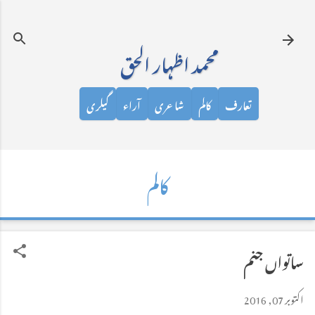
نظرانداز کرکے مرکزی مواد پر جائیں
محمد اظہار الحق
تعارف
کالم
شاعری
آراء
گیلری
کالم
ساتواں جنم
اکتوبر 07, 2016