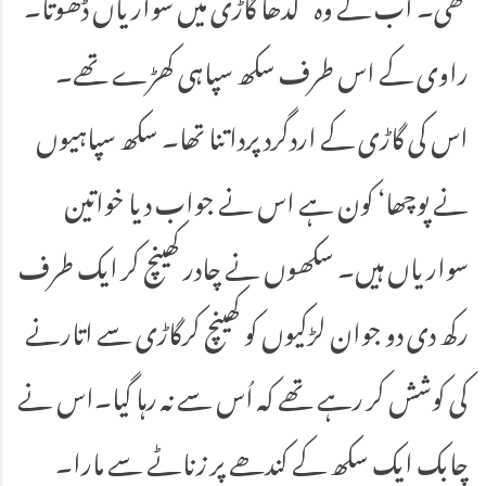
تھی۔ اب کے وہ گدھا گاڑی میں سواریاں ڈھوتا۔
راوی کے اس طرف سکھ سپاہی کھڑے تھے۔
اس کی گاڑی کے اردگرد پرداتنا تھا۔ سکھ سپاہیوں
نے پوچھا‘ کون ہے اس نے جواب دیا خواتین
سواریاں ہیں۔ سکھوں نے چادر کھینچ کر ایک طرف
رکھ دی دو جوان لڑکیوں کو کھینچ کرگاڑی سے اتارنے
کی کوشش کر رہے تھے کہ اُس سے نہ رہا گیا۔اس نے
چابک ایک سکھ کے کندھے پر زناٹے سے مارا۔