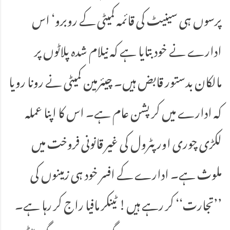
پرسوں ہی سینیٹ کی قائمہ کمیٹی کے روبرو‘ اس
ادارے نے خود بتایا ہے کہ نیلام شدہ پلاٹوں پر
مالکان بدستور قابض ہیں۔ چیئرمین کمیٹی نے رونا رویا
کہ ادارے میں کرپشن عام ہے۔ اس کا اپنا عملہ
لکڑی چوری اور پٹرول کی غیر قانونی فروخت میں
ملوث ہے۔ ادارے کے افسر خود ہی زمینوں کی
’’تجارت‘‘ کر رہے ہیں! ٹینکر مافیا راج کر رہا ہے۔