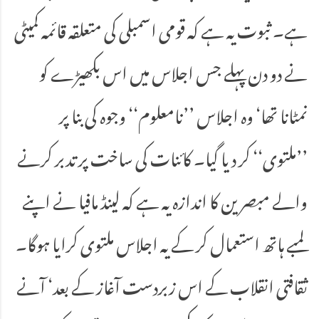
ہے۔ ثبوت یہ ہے کہ قومی اسمبلی کی متعلقہ قائمہ کمیٹی
نے دو دن پہلے جس اجلاس میں اس بکھیڑے کو
نمٹانا تھا‘ وہ اجلاس ’’نامعلوم‘‘ وجوہ کی بنا پر
’’ملتوی‘‘ کر دیا گیا۔ کائنات کی ساخت پر تدبر کرنے
والے مبصرین کا اندازہ یہ ہے کہ لینڈ مافیا نے اپنے
لمبے ہاتھ استعمال کر کے یہ اجلاس ملتوی کرایا ہوگا۔
ثقافتی انقلاب کے اس زبردست آغاز کے بعد‘ آنے