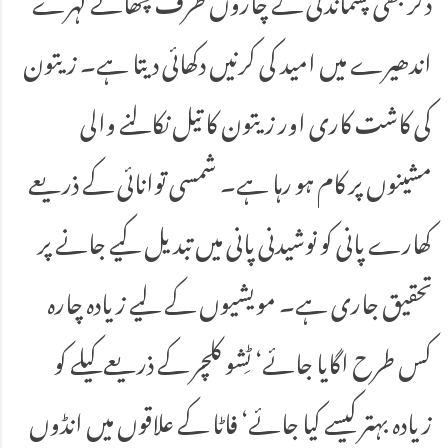
اندھیرے میں امید کی کرنیں دکھائی دیتا ہے۔ زیتون
کی کاشت کاری اور زیتون کا تیل نکالنے والی
مشینوں پر کام ہو رہا ہے۔ شمسی توانائی کے ذریعے
کھارے پانی کو نوشیدنی پانی میں تبدیل کیے جانے پر
تحقیق جاری ہے۔ مویشیوں کے لیے زیادہ چارہ
کس طرح اگایا جائے‘ ٹِشو کلچر کے ذریعے کیلے کو
زیادہ بہتر کیسے کیا جائے‘ فاٹا کے علاقوں میں انڈوں