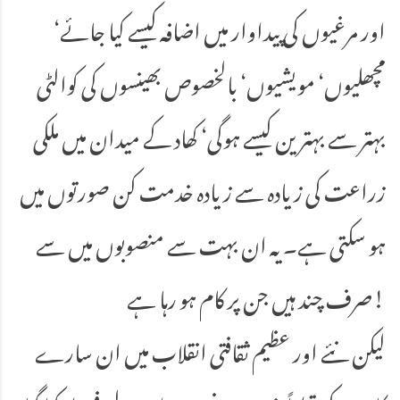
اور مرغیوں کی پیداوار میں اضافہ کیسے کیا جائے‘
مچھلیوں‘ مویشیوں‘ بالخصوص بھینسوں کی کوالٹی
بہتر سے بہترین کیسے ہوگی‘ کھاد کے میدان میں ملکی
زراعت کی زیادہ سے زیادہ خدمت کن صورتوں میں
ہو سکتی ہے۔ یہ ان بہت سے منصوبوں میں سے
صرف چند ہیں جن پر کام ہو رہا ہے!
لیکن نئے اور عظیم ثقافتی انقلاب میں ان سارے