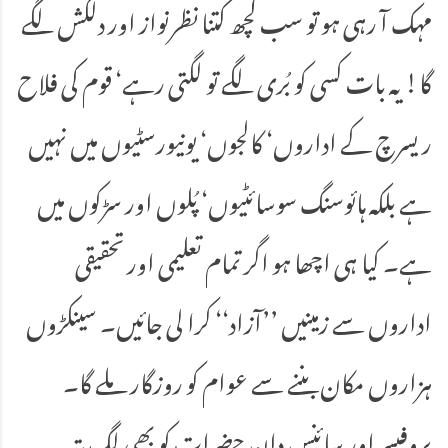
مہک آ رہی ہو تو سب کچھ کتنا نظرنواز اور دلکش لگے
گا! یہ بات کسی کو بُری لگے تو لگتی رہے‘ قوم کی فلاح
ریسرچ کے اداروں‘ کالجوں‘ یونیورسٹیوں میں نہیں
ہے بلکہ ہائوسنگ سوسائٹیوں‘ پُلوں اور سڑکوں میں
ہے۔ کیا ہی اچھا ہو اگر تمام تعلیمی اور تحقیقی
اداروں سے زمینیں ’’آزاد‘‘ کرا لی جائیں۔ سینکڑوں
ہزاروں مکان بننے سے عوام کو روزگار ملے گا۔
پروفیسر اور سائنس دان حضرات کو بھی لگ پتہ