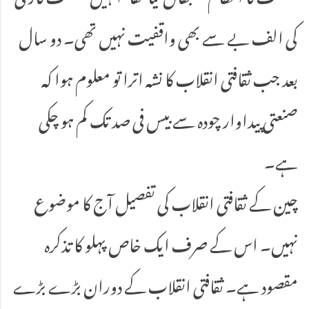
کی الف بے سے بھی واقفیت نہیں تھی۔ دو سال
بعد جب ثقافتی انقلاب کا نشہ اترا تو معلوم ہوا کہ
صنعتی پیداوار چودہ سے بیس فی صد تک کم ہو چکی
ہے۔
چین کے ثقافتی انقلاب کی تفصیل آج کا موضوع
نہیں۔ اس کے صرف ایک خاص پہلو کا تذکرہ
مقصود ہے۔ ثقافتی انقلاب کے دوران بڑے بڑے