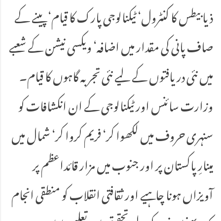
ذیابیطس کا کنٹرول‘ ٹیکنالوجی پارک کا قیام‘ پینے کے
صاف پانی کی مقدار میں اضافہ‘ ویکسی نیشن کے شعبے
میں نئی دریافتوں کے لیے نئی تجربہ گاہوں کا قیام۔
وزارت سائنس اور ٹیکنالوجی کے ان انکشافات کو
سنہری حروف میں لکھوا کر‘ فریم کروا کر‘ شمال میں
مینارِ پاکستان پر اور جنوب میں مزار قائداعظم پر
آویزاں ہونا چاہیے اور ثقافتی انقلاب کو منطقی انجام