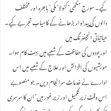
کیے۔ سورج مکھی‘ کنولا‘ مکی‘ باجرہ اور مختلف
دالوں کی پیداوار بڑھانے کے کامیاب تجربے کیے۔
حیاتیاتی انجینئرنگ میں
اور پودوں کی حفاظت کے شعبے میں بہت کام ہوا۔
مویشیوں کی افزائش اور علاج کے شعبے میں اس
ادارے نے خدمات سرانجام دیں۔ جو منصوبے
اس وقت زیر تکمیل اور زیر غور ہیں‘ ان کا سرسری
ذکر بھی پسماندگی کے چاروں طرف چھائے گہرے