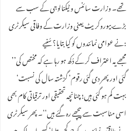
تھے۔ وزارت سائنس و ٹیکنالوجی کے سب سے
بڑے بیوروکریٹ یعنی وزارت کے وفاقی سیکرٹری
نے عوامی نمائندوں کو کیا بتایا؟ سُنیے:
’’مجھے یہ اعتراف کر کے دُکھ ہو رہا ہے کہ مختص کی
گئی اور پھر دی گئی رقوم‘ گزشتہ سال کی نسبت‘
بہت کم ہو گئی ہیں؛ چنانچہ تحقیقی اور ترقیاتی کام بھی
اسی مناسبت سے پیچھے رہ گئے ہیں‘‘۔ پھر سیکرٹری
نے طاقتور نمائندوں کو جو کچھ بتایا‘ کسی اور ملک میں