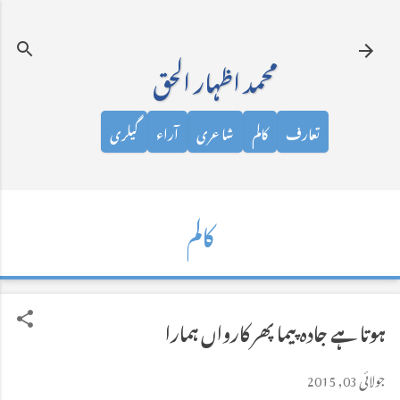
نظرانداز کرکے مرکزی مواد پر جائیں
محمد اظہار الحق
تعارف
کالم
شاعری
آراء
گیلری
کالم
ہوتا ہے جادہ پیما پھر کارواں ہمارا
جولائی 03, 2015