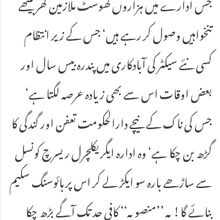
جس ادارے میں ہزاروں گھوسٹ ملازمین گھر بیٹھے
تنخواہیں وصول کر رہے ہیں‘ جس کے زیر انتظام
کسی نئے سیکٹر کی آبادکاری میں پندرہ بیس سال اور
بعض اوقات اس سے بھی زیادہ عرصہ لگتا ہے‘
جس کی ناک کے نیچے دارالحکومت تعفن اور گندگی کا
گڑھ بن چکا ہے‘ وہ ادارہ ایگریکلچرل ریسرچ کونسل
سے ساڑھے بارہ سو ایکڑ لے کر اس پر ہائوسنگ سکیم
بنائے گا! یہ ’’منصوبہ‘‘ کافی حد تک آگے بڑھ چکا