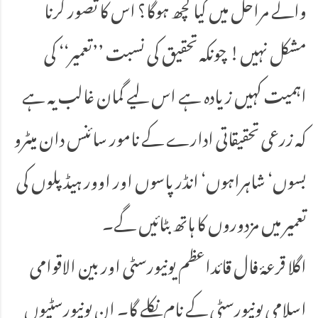
والے مراحل میں کیا کچھ ہوگا؟ اس کا تصور کرنا
مشکل نہیں! چونکہ تحقیق کی نسبت ’’تعمیر‘‘ کی
اہمیت کہیں زیادہ ہے اس لیے گمان غالب یہ ہے
کہ زرعی تحقیقاتی ادارے کے نامور سائنس دان میٹرو
بسوں‘ شاہراہوں‘ انڈر پاسوں اور اوور ہیڈ پلوں کی
تعمیر میں مزدوروں کا ہاتھ بٹائیں گے۔
اگلا قرعۂ فال قائداعظم یونیورسٹی اور بین الاقوامی
اسلامی یونیورسٹی کے نام نکلے گا۔ ان یونیورسٹیوں