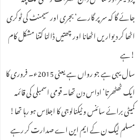
جائے گا کہ سر پر گارے‘ بجری اور سیمنٹ کی ٹوکری
اٹھا کر دیواریں اٹھانا اور چھتیں ڈالنا کتنا مشکل کام
ہے!
سال یہی ہے جو رواں ہے یعنی 2015ء۔ فروری کا
ایک ٹھٹھرتا‘ اداس دن تھا۔ قومی اسمبلی کی قائمہ
کمیٹی برائے سائنس و ٹیکنالوجی کا اجلاس ہو رہا تھا!
مسلم لیگ ن کے ایم این اے صدارت کر رہے