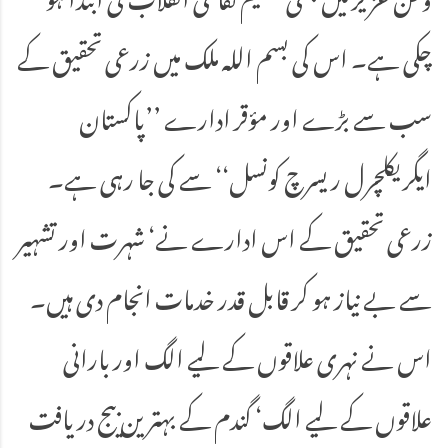
چکی ہے۔ اس کی بسم اللہ ملک میں زرعی تحقیق کے
سب سے بڑے اور مؤقر ادارے ’’پاکستان
ایگریکلچرل ریسرچ کونسل‘‘ سے کی جا رہی ہے۔
زرعی تحقیق کے اس ادارے نے‘ شہرت اور تشہیر
سے بے نیاز ہو کر قابل قدر خدمات انجام دی ہیں۔
اس نے نہری علاقوں کے لیے الگ اور بارانی
علاقوں کے لیے الگ‘ گندم کے بہترین بیج دریافت