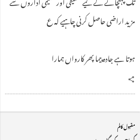
تک پہنچانے کے لیے تحقیقی اور تعلیمی اداروں سے
مزید اراضی حاصل کرنی چاہیے کہ ع
ہوتا ہے جادہ پیما پھر کارواں ہمارا
مقبول کالم