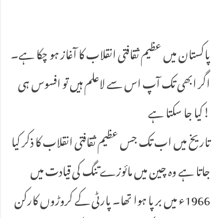
پاکستان میں عظیم ثقافتی انقلاب کا آغاز ہو چکا ہے۔
اگر ابھی تک آپ اس سے لاعلم ہیں تو افسوس ہی
کیا جا سکتا ہے!
تاریخ میں اب تک جس عظیم ثقافتی انقلاب کا ذکر کیا
جاتا ہے وہ چین میں مائوزے تنگ کی قیادت میں
1966ء میں برپا ہوا تھا۔ پارٹی کے کروڑوں کارکن