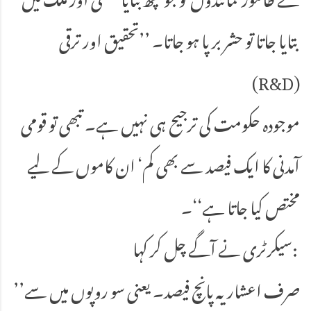
بتایا جاتا تو حشر برپا ہو جاتا۔ ’’تحقیق اور ترقی
(R&D)
موجودہ حکومت کی ترجیح ہی نہیں ہے۔ تبھی تو قومی
آمدنی کا ایک فیصد سے بھی کم‘ ان کاموں کے لیے
مختص کیا جاتا ہے‘‘۔
سیکرٹری نے آگے چل کر کہا:
’’صرف اعشاریہ پانچ فیصد۔ یعنی سو روپوں میں سے