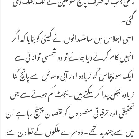
گئی۔
اسی اجلاس میں سائنسدانوں نے کمیٹی کو بتایا کہ اگر
انہیں کام کرنے دیا جائے تو وہ شمسی توانائی سے
ایک سو پچاس گنا زیادہ اور آبی وسائل سے پانچ گنا
زیادہ بجلی پیدا کر سکتے ہیں۔ بجٹ کم ہونے سے جن
تحقیقی اور ترقیاتی منصوبوں کو نقصان پہنچ رہا ہے ان
میں سے چند یہ تھے۔ دوسرے ملکوں کے تعاون سے