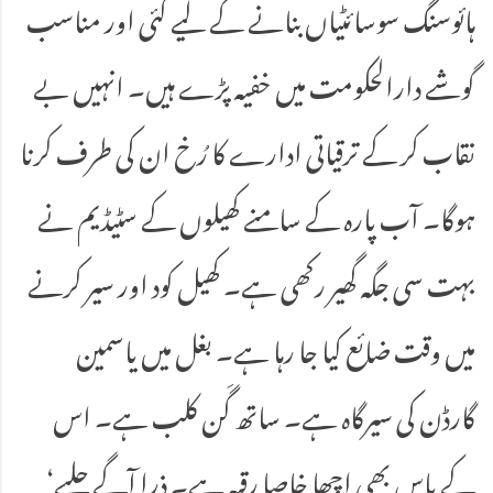
ہائوسنگ سوسائٹیاں بنانے کے لیے کئی اور مناسب
گوشے دارالحکومت میں خفیہ پڑے ہیں۔ انہیں بے
نقاب کر کے ترقیاتی ادارے کا رُخ ان کی طرف کرنا
ہوگا۔ آب پارہ کے سامنے کھیلوں کے سٹیڈیم نے
بہت سی جگہ گھیر رکھی ہے۔ کھیل کود اور سیر کرنے
میں وقت ضائع کیا جا رہا ہے۔ بغل میں یاسمین
گارڈن کی سیرگاہ ہے۔ ساتھ گَن کلب ہے۔ اس
کے پاس بھی اچھا خاصا رقبہ ہے۔ ذرا آگے چلیے‘