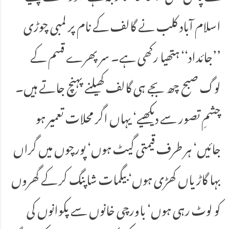
اسلام آباد کلب نے گالف کے نام پر لمبی چوڑی
’’جائداد‘‘ ہتھیا رکھی ہے۔ سرپھرے قسم کے
لوگ صبح چھ بجے ہی گالف کھیلنے پہنچ جاتے ہیں۔
چشمِ تصور سے دیکھیے‘ یہاں اگر محلات تعمیر ہو
جائیں‘ ہر طرف قیمتی گیٹ ہوں‘ پورچوں میں گراں
بہا گاڑیاں کھڑی ہوں‘ بیگمات شاپنگ کر کے گھروں
کو لوٹ رہی ہوں‘ باورچی خانوں سے پکوانوں کی