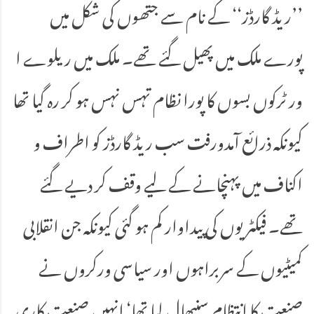
’’ریڈ گارڈز‘‘ کے نام سے جتھوں کی شکل میں
پورے ملک میں پھیل گئے تھے۔ ملک میں ریلوے ا
ور ٹرکوں بسوں کا پورا نظام تہس نہس ہو کر رہ گیا تھا
کیونکہ ذرائع آمدورفت سب ریڈ گارڈز کو اطراف و
اکناف میں پہنچانے کے لیے وقف کر دیے گئے
تھے۔ فیکٹریوں کی پیداوار کم ہو گئی کیونکہ جن انقلابی
کمیٹیوں کے سربراہوں اور سیاسی ورکروں نے
صنعت کا انتظام سنبھال لیا تھا‘ انہیں صنعت کاری