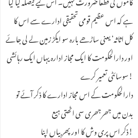
کاموں کی قطعاً ضرورت نہیں۔ اس لیے فیصلہ کیا گیا
ہے کہ اس عظیم قومی تحقیقی ادارے سے اس کا
کل اثاثہ‘ یعنی ساڑھے بارہ سو ایکڑ زمین لے لی جائے
اور دارالحکومت کا ایک مجاز ادارہ یہاں ایک رہائشی
سوسائٹی تعمیر کرے!
دارالحکومت کے اس مجاز ادارے کا ذکر آئے تو
بدن میں جھرجھری سی اٹھتی ہیع
ذکر اس پری وش کا اور پھر بیاں اپنا!