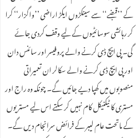
کے ’’قبضے‘‘ سے سینکڑوں ایکڑ اراضی ’’واگزار‘‘ کرا
کر رہائشی سوسائٹیوں کے لیے وقف کردی جائے
گی۔ پی ایچ ڈی کرنے والے پروفیسر اور سائنس دان
اور پی ایچ ڈی کرنے والے سکالر ان تعمیراتی
منصوبوں میں کھپا دیے جائیں گے۔ چونکہ وہ راج اور
مستری کا ٹیکنیکل کام نہیں کر سکتے اس لیے مستریوں
کے ماتحت عام لیبر کے فرائض سرانجام دیں گے۔