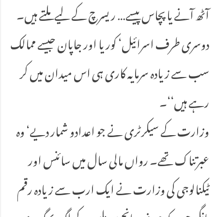
آٹھ آنے یا پچاس پیسے… ریسرچ کے لیے ملتے ہیں۔
دوسری طرف اسرائیل‘ کوریا اور جاپان جیسے ممالک
سب سے زیادہ سرمایہ کاری ہی اس میدان میں کر
رہے ہیں‘‘۔
وزارت کے سیکرٹری نے جو اعدادو شمار دیے‘ وہ
عبرتناک تھے۔ رواں مالی سال میں سائنس اور
ٹیکنالوجی کی وزارت نے ایک ارب سے زیادہ رقم
مانگی جب کہ صرف پانچ سو ملین کے لگ بھگ دی