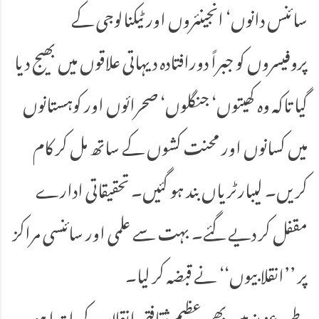
سائنس دانوں‘ انجینئروں اور ٹیکنالوجی کے
پروفیسروں کو جبراً دورافتادہ دیہاتی علاقوں میں بھیج دیا
گیا تاکہ وہ کھیتوں‘ جنگلوں‘ صحرائوں اور کوہستانوں
میں کسانوں اور محنت کشوں کے ساتھ مل کر کام
کریں۔ لیبارٹریاں بند ہو گئیں۔ تحقیقاتی ادارے
مقفل کر دیے گئے۔ بہت سے علمی اور سائنسی مراکز
پر ’’انقلابیوں‘‘ نے قبضہ کر لیا۔
وطن عزیز میں بھی عظیم ثقافتی انقلاب کی ابتدا ہو