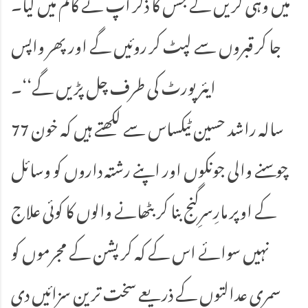
میں وہی کریں گے جس کا ذکر آپ نے کالم میں کیا۔
جا کر قبروں سے لپٹ کر روئیں گے اور پھر واپس
ایئرپورٹ کی طرف چل پڑیں گے‘‘۔
77 سالہ راشد حسین ٹیکساس سے لکھتے ہیں کہ خون
چوسنے والی جونکوں اور اپنے رشتہ داروں کو وسائل
کے اوپر مارِسرِگنج بنا کر بٹھانے والوں کا کوئی علاج
نہیں سوائے اس کے کہ کرپشن کے مجرموں کو
سمری عدالتوں کے ذریعے سخت ترین سزائیں دی