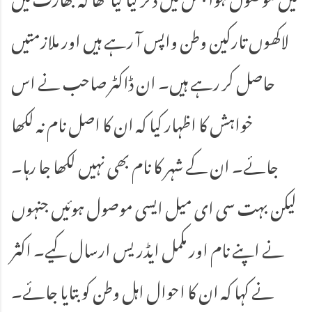
لاکھوں تارکین وطن واپس آ رہے ہیں اور ملازمتیں
حاصل کر رہے ہیں۔ ان ڈاکٹر صاحب نے اس
خواہش کا اظہار کیا کہ ان کا اصل نام نہ لکھا
جائے۔ ان کے شہر کا نام بھی نہیں لکھا جا رہا۔
لیکن بہت سی ای میل ایسی موصول ہوئیں جنہوں
نے اپنے نام اور مکمل ایڈریس ارسال کیے۔ اکثر
نے کہا کہ ان کا احوال اہل وطن کو بتایا جائے۔