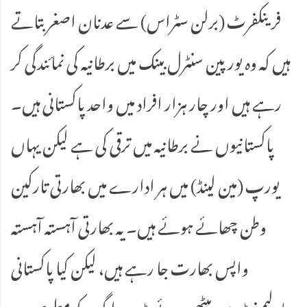
فرینکفرٹ (برلن سٹراس) سے عدنان اصغر بتاتے
ہیں کہ وہ یورپین سنٹرل بینک میں برطانیہ کی نمائندگی کر
رہے ہیں اور چار ہزار افراد میں واحد پاکستانی ہیں۔
پاکستانیوں نے برطانیہ میں ترقی کی ہے لیکن یہاں
یورپ (مین لینڈ) میں ہر ادارے میں بھارتی تارکین
وطن چھائے ہوئے ہیں۔ یہ بھارتی آہستہ آہستہ
واپس بھارت جا رہے ہیں، لیکن کیا پاکستانی
پارلیمنٹ میں بیٹھے ہوئے بڑے لوگوں کو معلوم ہے