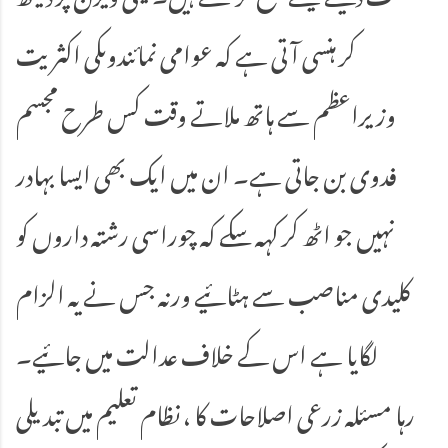
کر ہنسی آتی ہے کہ عوامی نمائندوںکی اکثریت
وزیراعظم سے ہاتھ ملاتے وقت کس طرح مجسم
فدوی بن جاتی ہے۔ ان میں ایک بھی ایسا بہادر
نہیں جو اٹھ کر کہہ سکے کہ چوراسی رشتہ داروں کو
کلیدی مناصب سے ہٹائیے ورنہ جس نے یہ الزام
لگایا ہے اس کے خلاف عدالت میں جائیے۔
رہا مسئلہ زرعی اصلاحات کا ، نظام تعلیم میں تبدیلی