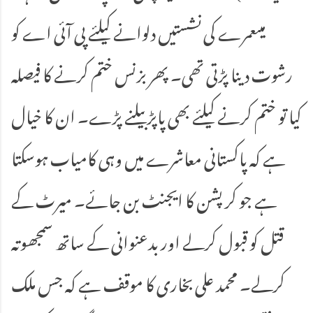
میںعمرے کی نشستیں دلوانے کیلئے پی آئی اے کو
رشوت دینا پڑتی تھی۔ پھر بزنس ختم کرنے کا فیصلہ
کیا تو ختم کرنے کیلئے بھی پاپڑ بیلنے پڑے۔ ان کا خیال
ہے کہ پاکستانی معاشرے میں وہی کامیاب ہوسکتا
ہے جو کرپشن کا ایجنٹ بن جائے۔ میرٹ کے
قتل کو قبول کرلے اور بدعنوانی کے ساتھ سمجھوتہ
کرلے۔ محمد علی بخاری کا موقف ہے کہ جس ملک