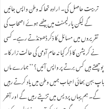
تربیت حاصل کی۔ ارادہ تھا کہ وطن واپس جائیں
گے لیکن پارلیمنٹ میں بیٹھے ہوئے اصحاب کی
تقریروں میں مسائل کا ذکر ڈھونڈتے رہے۔ کسی
نے کرپشن کا ذکر کیا نہ عام آدمی کی حالت زار کا۔
پوچھتے ہیں کس برتے پر واپس آئیں؟ ’’ ہمارے ماں
باپ بہن بھائی احباب ہمیں وطن میں یاد کرتے رہیں
گے۔ ہم یہاں پردیس میں تڑپتے رہیں گے اور آخر