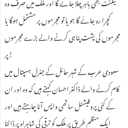
ٹیلنٹ بھی باہر چلا جائے گا اور ملک میں صرف وہ
کچرا رہ جائے گا جو یا تو مجرموں پر مشتمل ہوگا یا
مجرموں کی پشت پناہی کرنے والے بڑے مجرموں
پر!
سعودی عرب کے شہر حائل کے جنرل ہسپتال میں
کام کرنے والے ڈاکٹر احسان کہتے ہیں کہ وہ اور ان
کے کئی پروفیشنل ساتھی واپس آنا چاہتے ہیں اور
ایک منظم طریق پر ملک کو ترقی کی شاہراہ پر ڈالنا