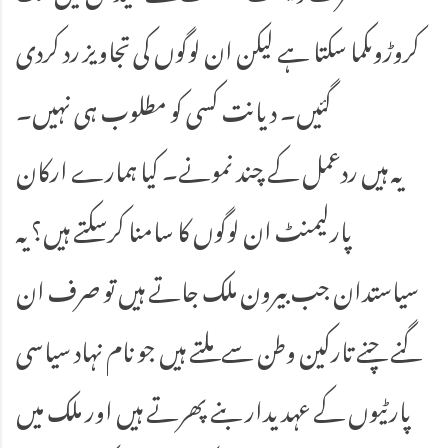
کروڑوںکما سکتا ہے لیکن ان لوگوں کی تجاویز رد کردی
گئیں۔ دیانت کسی کو مطلوب ہی نہیں۔
یہ ہیں ردعمل کے چند نمونے۔ کیا ہمارے ارکان
پارلیمنٹ ان لوگوں کا سامنا کرسکتے ہیں؟ یہ
سیاستدان جب بیرون ملک جاتے ہیں تو صرف ان
گنے چنے تارکین وطن سے ملتے ہیں جو نام نہاد سیاسی
پارٹیوں کے عہدیدار بنے پھرتے ہیں اور ملک میں