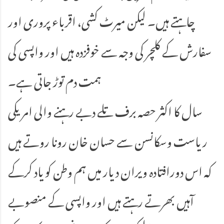
چاہتے ہیں۔ لیکن میرٹ کشی، اقرباء پروری اور
سفارش کے کلچر کی وجہ سے خوفزدہ ہیں اور واپسی کی
ہمت دم توڑ جاتی ہے۔
سال کا اکثر حصہ برف تلے دبے رہنے والی امریکی
ریاست وسکانسن سے حسان خان رونا روتے ہیں
کہ اس دورافتادہ ویران دیار میں ہم وطن کو یاد کرکے
آہیں بھرتے رہتے ہیں اور واپسی کے منصوبے