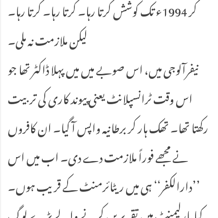
کر 1994ء تک کوشش کرتا رہا۔ کرتا رہا۔ کرتا رہا۔
لیکن ملازمت نہ ملی۔
نیفرآلوجی میں، اس صوبے میں میں پہلا ڈاکٹر تھا جو
اس وقت ٹرانسپلانٹ یعنی پیوند کاری کی تربیت
رکھتا تھا۔ تھک ہار کر برطانیہ واپس آ گیا۔ ان کافروں
نے مجھے فوراً ملازمت دے دی۔ اب میں اس
’’دارالکفر‘‘ ہی میں ریٹائرمنٹ کے قریب ہوں۔
کیا پارلیمنٹ میں تقریریں کرنے والے بڑے لوگ