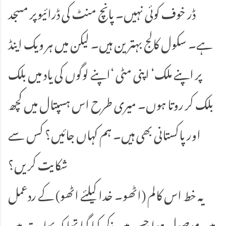
ڈر خوف کوئی نہیں۔ پانچ منٹ کی ڈرائیوپر مسجد
ہے۔ سکول کالج بہترین ہیں۔ لیکن میں ہر ویک اینڈ
پر اپنے ملک‘ اپنی مٹی ‘اپنے لوگوں کی یاد میں بلک
بلک کر روتا ہوں۔ میری طرح اس ہسپتال میں کچھ
اور پاکستانی بھی ہیں۔ ہم کہاں جائیں؟ کس سے
شکایت کریں؟
یہ خط اس کالم (اٹھو۔ خدا کیلئے اٹھو) کے ردعمل
میں موصول ہوا جس میں ذکر کیا گیا تھا کہ بھارت میں