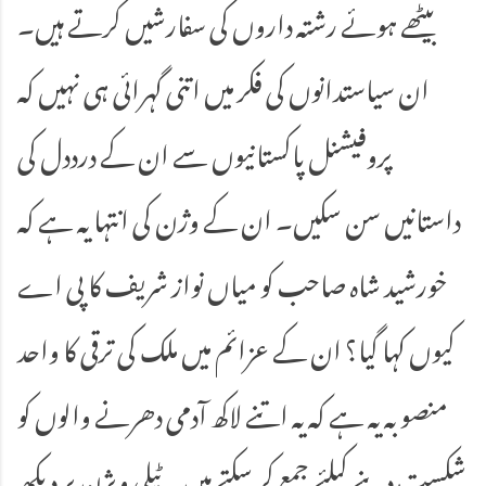
بیٹھے ہوئے رشتہ داروں کی سفارشیں کرتے ہیں۔
ان سیاستدانوں کی فکر میں اتنی گہرائی ہی نہیں کہ
پروفیشنل پاکستانیوں سے ان کے درددل کی
داستانیں سن سکیں۔ ان کے وژن کی انتہا یہ ہے کہ
خورشید شاہ صاحب کو میاں نواز شریف کا پی اے
کیوں کہا گیا؟ ان کے عزائم میں ملک کی ترقی کا واحد
منصوبہ یہ ہے کہ یہ اتنے لاکھ آدمی دھرنے والوں کو
شکست دینے کیلئے جمع کر سکتے ہیں۔ ٹیلی ویژن پر دیکھ