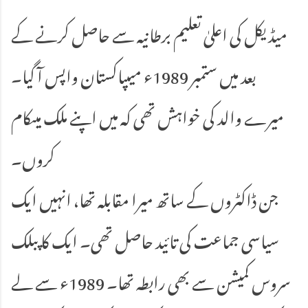
میڈیکل کی اعلیٰ تعلیم برطانیہ سے حاصل کرنے کے
بعد میں ستمبر 1989ء میںپاکستان واپس آ گیا۔
میرے والد کی خواہش تھی کہ میں اپنے ملک میںکام
کروں۔
جن ڈاکٹروں کے ساتھ میرا مقابلہ تھا، انہیں ایک
سیاسی جماعت کی تائید حاصل تھی۔ ایک کا پبلک
سروس کمیشن سے بھی رابطہ تھا۔ 1989ء سے لے