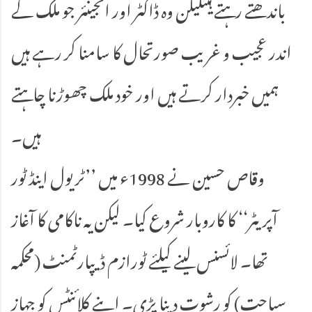
باندھتے رہتے ہیںلیکن وہ ڈاکٹر اور انجینئر جو ملک کے
اندر عجیب و غریب صورتحال کا سامنا کر رہے ہیں
ہمیں خبردار کرتے ہیں اور خود ملک چھوڑنا چاہتے
ہیں۔
وقاص حسین نے 1998ء میں ’’ٹریول اینڈ ٹور
آپریٹر‘‘ کا کاروبار شروع کیا۔ لیکن یہ ناکامی کا آغاز
تھا۔ لائسنس لینے کیلئے ٹورازم ڈیپارٹمنٹ (محکمہ
سیاحت) کو رشوت دینا پڑی۔ اپنے کلائنٹس کو جہاز