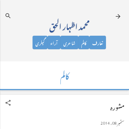
نظرانداز کرکے مرکزی مواد پر جائیں
محمد اظہار الحق
تعارف
کالم
شاعری
آراء
گیلری
کالم
مشورہ
ستمبر 08, 2014