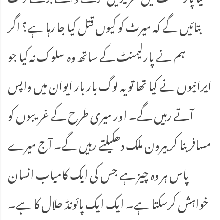
بتائیں گے کہ میرٹ کو کیوں قتل کیا جا رہا ہے؟ اگر
ہم نے پارلیمنٹ کے ساتھ وہ سلوک نہ کیا جو
ایرانیوں نے کیا تھا تو یہ لوگ بار بار ایوان میں واپس
آتے رہیں گے۔ اور میری طرح کے غریبوں کو
مسافر بنا کر بیرون ملک دھکیلتے رہیں گے۔ آج میرے
پاس ہر وہ چیز ہے جس کی ایک کامیاب انسان
خواہش کرسکتا ہے۔ ایک ایک پائونڈ حلال کا ہے۔