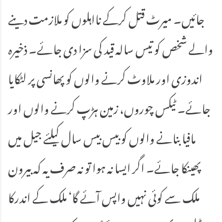
جائیں۔ میرٹ قتل کرکے نااہلوں کو ملازمت دینے
والے شخص کو تیس سالہ قید کی سزا دی جائے۔ ذخیرہ
اندوزی اور ملاوٹ کرنے والوں کو پھانسی پر لٹکایا
جائے۔ ٹیکس چوروں، زمین ہڑپ کرنے والوں اور
مافیا بنانے والوں کو بیس بیس سال کیلئے جیل میں
پھینکا جائے۔ اگر ایسا نہ ہوا تو نہ صرف یہ کہ بیرون
ملک سے کوئی نہیں واپس آئے گا‘ ملک کے اندرکا