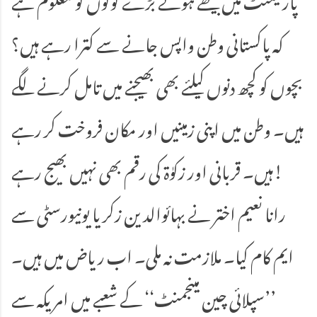
کہ پاکستانی وطن واپس جانے سے کترا رہے ہیں؟
بچوں کو کچھ دنوں کیلئے بھی بھیجنے میں تامل کرنے لگے
ہیں۔ وطن میں اپنی زمینیں اور مکان فروخت کر رہے
ہیں۔ قربانی اور زکوٰۃ کی رقم بھی نہیں بھیج رہے!
رانا نعیم اختر نے بہائوالدین زکریا یونیورسٹی سے
ایم کام کیا۔ ملازمت نہ ملی۔ اب ریاض میں ہیں۔
’’سپلائی چین مینجمنٹ‘‘ کے شعبے میں امریکہ سے