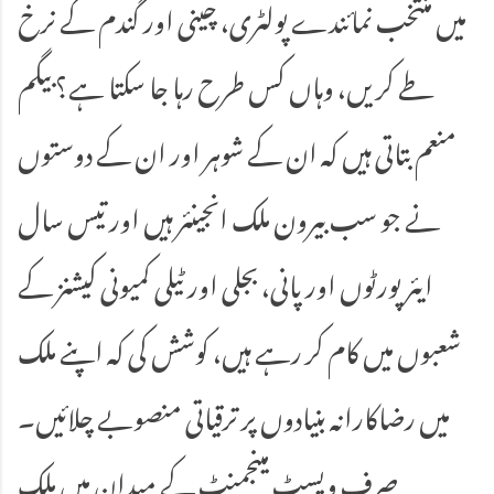
میں منتخب نمائندے پولٹری، چینی اور گندم کے نرخ
طے کریں، وہاں کس طرح رہا جا سکتا ہے؟ بیگم
منعم بتاتی ہیں کہ ان کے شوہر اور ان کے دوستوں
نے جو سب بیرون ملک انجینئر ہیں اور تیس سال
ایئرپورٹوں اور پانی، بجلی اور ٹیلی کمیونی کیشنز کے
شعبوں میں کام کر رہے ہیں، کوشش کی کہ اپنے ملک
میں رضاکارانہ بنیادوں پر ترقیاتی منصوبے چلائیں۔
صرف ویسٹ مینجمنٹ کے میدان میں ملک