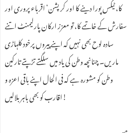
کا، ٹیکس پورا دینے کا اور کرپشن‘ اقرباء پروری اور
سفارش کے خاتمے کا، تو معزز ارکان پارلیمنٹ اتنے
سادہ لوح بھی نہیں کہ اپنے پیروں پرخود کلہاڑی
ماریں۔ چنانچہ وطن کی یاد میں سلگتے تڑپتے تارکین
وطن کو مشورہ ہے کہ فی الحال اپنے باقی اعزہ و
اقارب کو بھی باہر بلالیں!