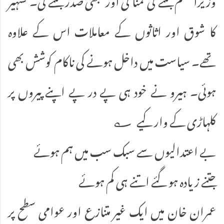
کا شوق اور اثاثوں کے معاملات اس کے علاوہ
تھے۔ سیاست میں داخل ہونے کی ناکام کوشش بھی
ہوئی۔ ہیرو نے خود ہی پے در پے اپنے پیروں پر
کلہاڑی کے وار کیے ؎
بے اعتدالیوں سے سبک سب میں ہم ہوئے
جتنے زیادہ ہو گئے اتنے ہی کم ہوئے
عمران خان میں ایک غیر متنازع اور عوامی سطح پر