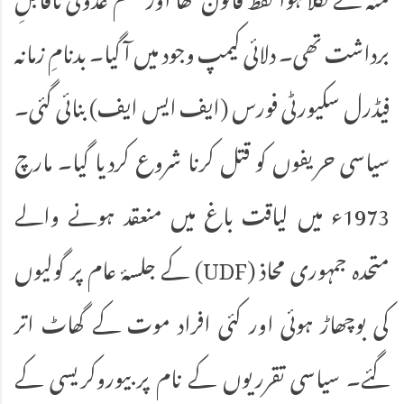
برداشت تھی۔ دلائی کیمپ وجود میں آ گیا۔ بدنامِ زمانہ
فیڈرل سکیورٹی فورس (ایف ایس ایف) بنائی گئی۔
سیاسی حریفوں کو قتل کرنا شروع کردیا گیا۔ مارچ
1973ء میں لیاقت باغ میں منعقد ہونے والے
متحدہ جمہوری محاذ (UDF) کے جلسۂ عام پر گولیوں
کی بوچھاڑ ہوئی اور کئی افراد موت کے گھاٹ اتر
گئے۔ سیاسی تقرریوں کے نام پر بیوروکریسی کے