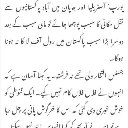
یورپ‘ آسٹریلیا اور جاپان میں آباد پاکستانیوں سے
نقل مکانی کا سبب پوچھا جائے تو مالی سبب کے بعد
دوسرا بڑا سبب پاکستان میں رول آف لا کا نہ ہونا
ہوگا۔
جسٹس افتخار ولی تھے نہ فرشتہ۔ یہ کہنا آسان ہے کہ
انہوں نے فلاں فلاں کام نہیں کیے۔ ایک قنوطی کو
خوش خبری دی گئی کہ اس کا خرگوش پانی پر چل رہا
ہے تو اس نے آہ بھر کر کہا افسوس! تیر نہیں سکتا۔