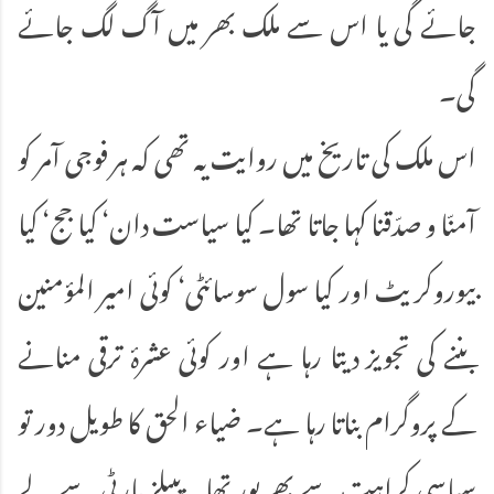
جائے گی یا اس سے ملک بھر میں آگ لگ جائے
گی۔
اس ملک کی تاریخ میں روایت یہ تھی کہ ہر فوجی آمر کو
آمنّا و صدّقنا کہا جاتا تھا۔ کیا سیاست دان‘ کیا جج‘ کیا
بیوروکریٹ اور کیا سول سوسائٹی‘ کوئی امیر المؤمنین
بننے کی تجویز دیتا رہا ہے اور کوئی عشرۂ ترقی منانے
کے پروگرام بناتا رہا ہے۔ ضیاء الحق کا طویل دور تو
سیاسی کراہت سے بھرپور تھا۔ پیپلز پارٹی سے لے