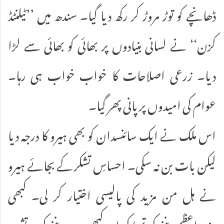
ڈھانچے کو توڑ مروڑ کر رکھ دیا گیا۔ سندھ میں ’’ٹیلنٹڈ
کزن‘‘ نے لسانی بنیادوں پر بھائی کو بھائی سے لڑا
دیا۔ زرعی اصلاحات کا خواب خواب ہی رہا۔
عوام کی امیدوں پر پانی پھر گیا۔
اس ملک نے ایک سائنسدان کو بھی ہیرو کا درجہ دیا
لیکن بات بن نہ سکی۔ احساسِ تشکر کے بجائے ہیرو
نے ہل من مزید کی پالیسی اختیار کر لی۔ کبھی
وزیراعظم بننے کی تمنا کی اور کبھی صدر بننے کی۔ تشہیر