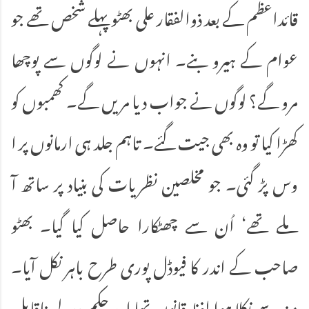
قائداعظم کے بعد ذوالفقار علی بھٹو پہلے شخص تھے جو
عوام کے ہیرو بنے۔ انہوں نے لوگوں سے پوچھا
مرو گے؟ لوگوں نے جواب دیا مریں گے۔ کھمبوں کو
کھڑا کیا تو وہ بھی جیت گئے۔ تاہم جلد ہی ارمانوں پر ا
وس پڑ گئی۔ جو مخلصین نظریات کی بنیاد پر ساتھ آ
ملے تھے‘ اُن سے چھٹکارا حاصل کیا گیا۔ بھٹو
صاحب کے اندر کا فیوڈل پوری طرح باہر نکل آیا۔
منہ سے نکلا ہوا لفظ قانون تھا اور حکم عدولی ناقابلِ