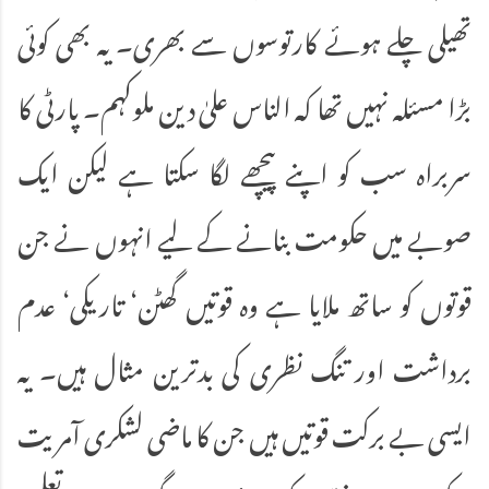
تھیلی چلے ہوئے کارتوسوں سے بھری۔ یہ بھی کوئی
بڑا مسئلہ نہیں تھا کہ الناس علیٰ دین ملوکہم۔ پارٹی کا
سربراہ سب کو اپنے پیچھے لگا سکتا ہے لیکن ایک
صوبے میں حکومت بنانے کے لیے انہوں نے جن
قوتوں کو ساتھ ملایا ہے وہ قوتیں گھٹن‘ تاریکی‘ عدم
برداشت اور تنگ نظری کی بدترین مثال ہیں۔ یہ
ایسی بے برکت قوتیں ہیں جن کا ماضی لشکری آمریت