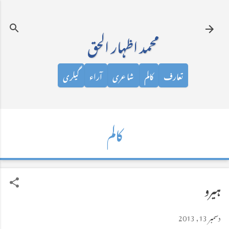
نظرانداز کرکے مرکزی مواد پر جائیں
محمد اظہار الحق
تعارف
کالم
شاعری
آراء
گیلری
کالم
ہیرو
دسمبر 13, 2013