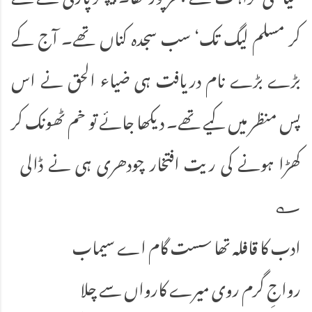
کر مسلم لیگ تک‘ سب سجدہ کناں تھے۔ آج کے
بڑے بڑے نام دریافت ہی ضیاء الحق نے اس
پس منظر میں کیے تھے۔ دیکھا جائے تو خم ٹھونک کر
کھڑا ہونے کی ریت افتخار چودھری ہی نے ڈالی
؎
ادب کا قافلہ تھا سست گام اے سیماب
رواجِ گرم روی میرے کارواں سے چلا