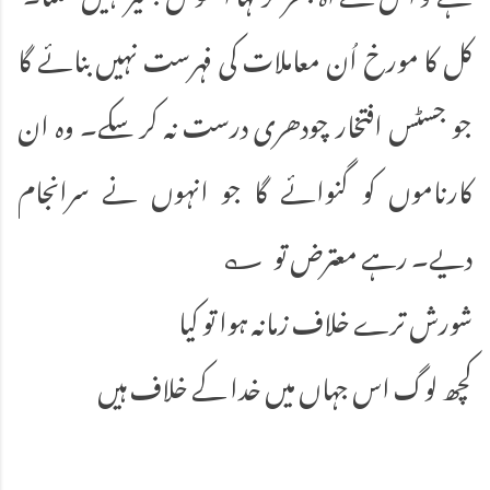
کل کا مورخ اُن معاملات کی فہرست نہیں بنائے گا
جو جسٹس افتخار چودھری درست نہ کر سکے۔ وہ ان
کارناموں کو گنوائے گا جو انہوں نے سرانجام
دیے۔ رہے معترض تو ؎
شورش ترے خلاف زمانہ ہوا تو کیا
کچھ لوگ اس جہاں میں خدا کے خلاف ہیں