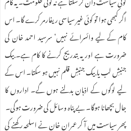
کوئی سیاست دان کر سکتا ہے نہ کوئی حکومت۔ یہ کام
اگر کبھی ہوا تو کوئی غیر سیاسی ریفارمر کرے گا۔ اس
کام کے لیے وائسرائے نہیں‘ سرسید احمد خان کی
ضرورت ہے اور یہ بتدریج کرنے کا کام ہے۔ بیک
جنبشِ لب یا بیک جنبشِ قلم نہیں ہو سکتا۔ اس کے
لیے لوگوں کے اذہان بدلنے ہوں گے۔ اداروں کا
جال بچھانا ہوگا۔ بے پناہ وسائل کی ضرورت ہوگی۔
پھر سیاست میں آ کر عمران خان نے اسلحہ رکھنے کی