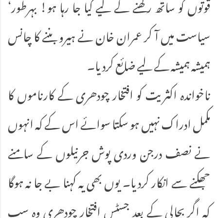
قوتوں کو ساتھ رکھنے کے لیے کیا جا رہا ہو! بہرطور‘
سیاست میں آ کر عمران خان نے ہیرو بننے کا چانس
ہمیشہ ہمیشہ کے لیے ضائع کردیا۔
ناخواندہ اکثریت کو افتخار چودھری کے کارناموں کا
مکمل ادراک نہیں ہو سکتا سوائے اس کے کہ انہوں
نے نصف درجن وردی پوش جرنیلوں کے سامنے
جھکنے سے انکار کردیا۔ یوں بھی یہ کہنا بے جا نہ ہوگا
کہ اگر بحالی کے بعد جسٹس افتخار چودھری وہ سب