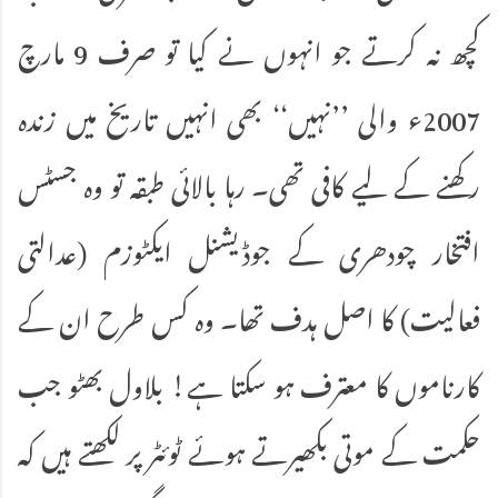
کچھ نہ کرتے جو انہوں نے کیا تو صرف 9 مارچ
2007ء والی ’’نہیں‘‘ بھی انہیں تاریخ میں زندہ
رکھنے کے لیے کافی تھی۔ رہا بالائی طبقہ تو وہ جسٹس
افتخار چودھری کے جوڈیشنل ایکٹوزم (عدالتی
فعالیت) کا اصل ہدف تھا۔ وہ کس طرح ان کے
کارناموں کا معترف ہو سکتا ہے! بلاول بھٹو جب
حکمت کے موتی بکھیرتے ہوئے ٹوئٹر پر لکھتے ہیں کہ