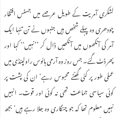
لشکری آمریت کے طویل عرصے میں جسٹس افتخار
چودھری وہ پہلے شخص ہیں جنہوں نے تن تنہا ایک
آمر کی آنکھوں میں آنکھیں ڈال کر ’’نہیں‘‘ کہا اور
پھر ڈٹ گئے۔ جس روز وہ آرمی ہائوس راولپنڈی میں
عملی طور پر کئی گھنٹے محبوس رہے‘ ان کی پشت پر
کوئی سیاسی جماعت تھی نہ کوئی اور قوت۔ انہیں
نہیں معلوم تھا کہ جو چنگاری وہ جلا رہے ہیں‘ بجھ