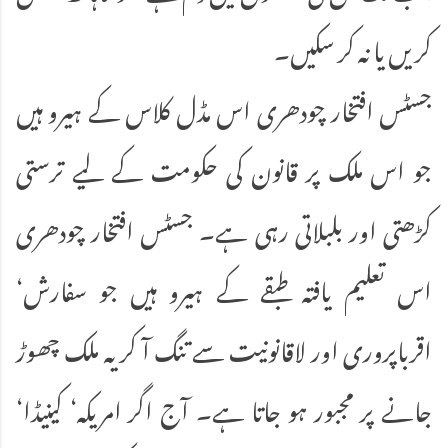
کریں یا نہ کر سکیں۔
جسٹس افتخار چودھری اس مڈل کلاس کے ہیرو ہیں
جو اس ملک پر قانون کی حکومت کے لیے ترستی
کڑھتی اور بلبلاتی رہی ہے۔ جسٹس افتخار چودھری
اس تعلیم یافتہ طبقے کے ہیرو ہیں جو سفارش‘
اقرباپروری اور لاقانونیت سے تنگ آ کر یہ ملک چھوڑ
جانے پر مجبور ہو جاتا ہے۔ آج اگر امریکہ‘ کینیڈا‘