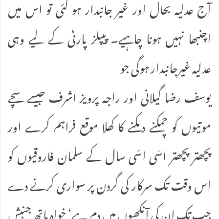
آج عدلیہ بحال اور غیر جانبدار ہو گئی تو اس میں
اچنبھا نہیں ہونا چاہیے۔ پیپلز پارٹی کے لیے وہی
عدلیہ غیرجانبدار ہوگی جو
یوسف رضا گیلانی اور راجہ پرویز اشرف جیسے سچے
موتیوں کو چمکنے دمکنے کا کھلا موقع فراہم کرے اور
پچھتر پچھتر اسّی اسّی سال کے سلمان فاروقیوں کو
اس وقت تک سرکار کی گردن پر سواری کرنے دے
جب تک ان کی آنکھوں میں دم ہے‘ خواہ ہاتھ جنبش