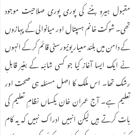
مقبول ہیرو بننے کی پوری پوری صلاحیت موجود
تھی۔ شوکت خانم ہسپتال اور میانوالی کے پہاڑوں
کے دامن میں بلند معیار یونیورسٹی قائم کر کے انہوں
نے ایک ایسا آغاز کیا جو کسی شائبہ کے بغیر قابلِ
رشک تھا۔ اس ملک کا اصل مسئلہ ہی صحت اور
تعلیم ہے۔ آج عمران خان یکساں نظامِ تعلیم کی
بات کرتے ہیں لیکن انہیں ادراک نہیں کہ یہ کام